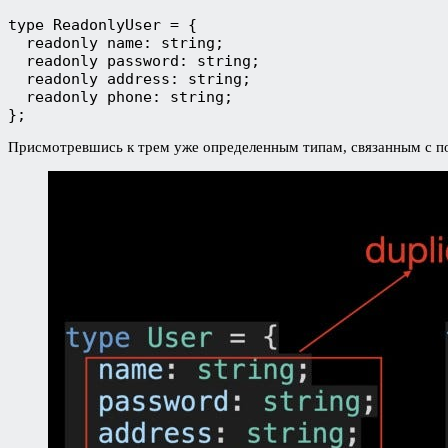
type ReadonlyUser = {
  readonly name: string;
  readonly password: string;
  readonly address: string;
  readonly phone: string;
};
Присмотревшись к трем уже определенным типам, связанным с по