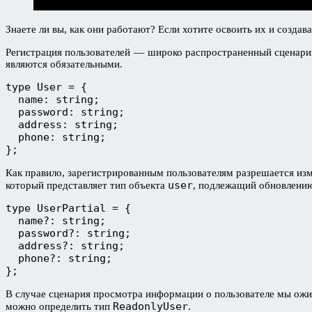
Знаете ли вы, как они работают? Если хотите освоить их и создав
Регистрация пользователей — широко распространенный сценарий
являются обязательными.
type User = {
  name: string; 
  password: string; 
  address: string; 
  phone: string;
};
Как правило, зарегистрированным пользователям разрешается из
user
который представляет тип объекта
, подлежащий обновлению
type UserPartial = {
  name?: string; 
  password?: string; 
  address?: string; 
  phone?: string; 
};
В случае сценария просмотра информации о пользователе мы ожи
ReadonlyUser
можно определить тип
.