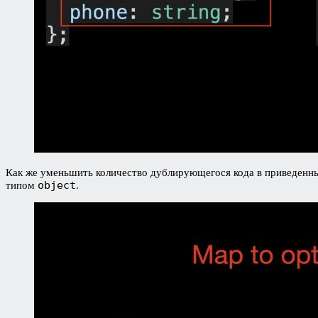
Как же уменьшить количество дублирующегося кода в приведенн
object
типом
.