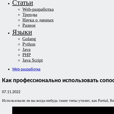
Статьи
Web-разработка
Тренды
Наука о данных
Разное
Языки
Golang
Python
Java
PHP
Java Script
Web-разработка
Как профессионально использовать сопос
07.11.2022
Использовали ли вы когда-нибудь такие типы утилит, как Partial, Re