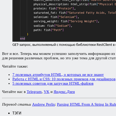
GET-запрос, выполняемый с помощью библиотеки RestClient в 
Вот и все. Теперь мы можем успешно заполучить информацию из
для решения различных проблем, но это уже тема для другой стат
Читайте также:
7 полезных атрибутов HTML, о которых не все знают
Работа с HTML и CSS: 10 полезных приемов для дизайнеров
5 полезных советов для загрузки HTML-файлов
Читайте нас в
Telegram
,
VK
и
Яндекс.Дзен
Перевод статьи
Andrew Perlis
:
Parsing HTML From A String In Rub
ТЭГИ