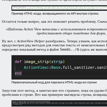
Пример HTML-кода, возвращаемого из API внутри строки.
Остается только вопрос, как это поможет решить проблему. Снач
«Шаблоны Action View написаны с использованием встроенног
предоставляет общее поведение для форм, 
Ну вот, с
ActionView Helper
разобрались. Теперь узнаем, как испо
предусмотрен ряд методов для очистки текста от нежелательных H
Seeds..rb
определил локальный метод в файле
(здесь же выполн
Первоначальный код для парсинга HTML-кода из строки
Запустив этот метод, я заметил кое-что странное, пока он удалял
пробелами в строке. Вот как примерно выглядела строка, возвращ