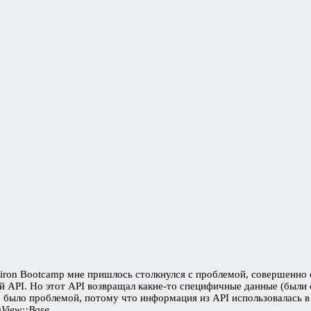
tiron Bootcamp мне пришлось столкнулся с проблемой, совершенно о
 API. Но этот API возвращал какие-то специфичные данные (были 
 было проблемой, потому что информация из API использовалась в 
nView::Base
.