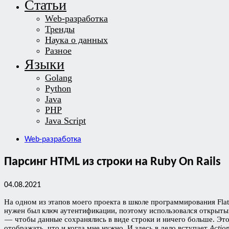
Статьи
Web-разработка
Тренды
Наука о данных
Разное
Языки
Golang
Python
Java
PHP
Java Script
Web-разработка
Парсинг HTML из строки на Ruby On Rails
04.08.2021
На одном из этапов моего проекта в школе программирования Fla
нужен был ключ аутентификации, поэтому использовался открытый
— чтобы данные сохранялись в виде строки и ничего больше. Это
отображать, что и когда мне нужно. И здесь в дело вступает
Actio