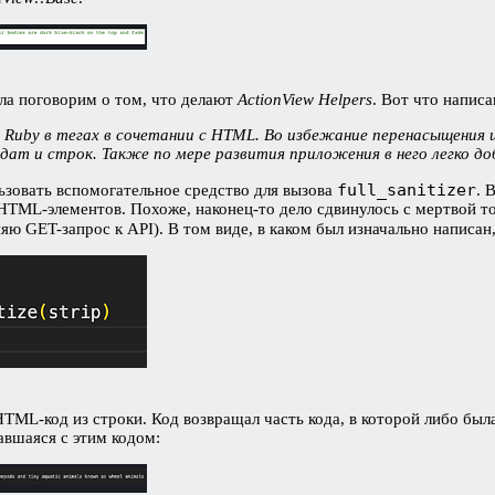
ала поговорим о том, что делают
ActionView Helpers
. Вот что напис
о Ruby в тегах в сочетании с HTML. Во избежание перенасыщения 
дат и строк. Также по мере развития приложения в него легко д
full_sanitizer
льзовать вспомогательное средство для вызова
. 
TML-элементов. Похоже, наконец-то дело сдвинулось с мертвой точ
яю GET-запрос к API). В том виде, в каком был изначально написан,
 HTML-код из строки. Код возвращал часть кода, в которой либо был
авшаяся с этим кодом: