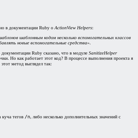
ано в документации Ruby о
ActionView Helpers
:
шаблонов шаблонным кодом несколько вспомогательных классов
обавлять новые вспомогательные средства».
В документации Ruby сказано, что в модуле
SanitizeHelper
ки. Но как работает этот код? В процессе выполнения проекта я
 этот метод выглядел так:
/n
а куча тегов
, либо несколько дополнительных значений с