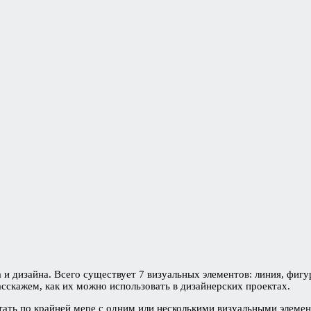
 дизайна. Всего существует 7 визуальных элементов: линия, фигур
сскажем, как их можно использовать в дизайнерских проектах.
отать по крайней мере с одним или несколькими визуальными элем