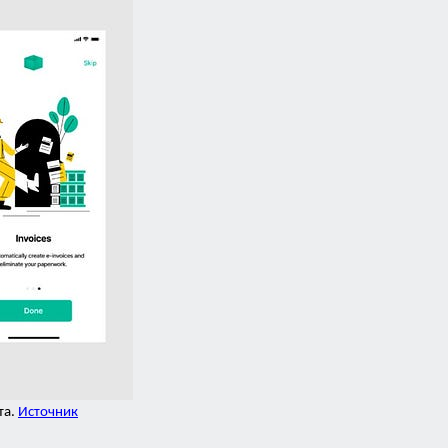
та.
Источник