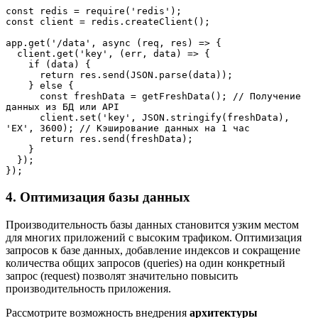
const redis = require('redis');

const client = redis.createClient();

app.get('/data', async (req, res) => {

  client.get('key', (err, data) => {

    if (data) {

      return res.send(JSON.parse(data));

    } else {

      const freshData = getFreshData(); // Получение 
данных из БД или API 

      client.set('key', JSON.stringify(freshData), 
'EX', 3600); // Кэширование данных на 1 час

      return res.send(freshData);

    }

  });

});
4. Оптимизация базы данных
Производительность базы данных становится узким местом
для многих приложений с высоким трафиком. Оптимизация
запросов к базе данных, добавление индексов и сокращение
количества общих запросов (queries) на один конкретный
запрос (request) позволят значительно повысить
производительность приложения.
Рассмотрите возможность внедрения
архитектуры