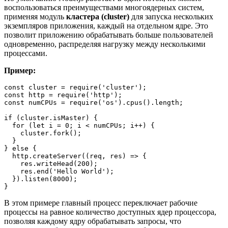
воспользоваться преимуществами многоядерных систем,
применяя модуль
кластера
(cluster)
для запуска нескольких
экземпляров приложения, каждый на отдельном ядре. Это
позволит приложению обрабатывать больше пользователей
одновременно, распределяя нагрузку между несколькими
процессами.
Пример:
const cluster = require('cluster');

const http = require('http');

const numCPUs = require('os').cpus().length;

if (cluster.isMaster) {

  for (let i = 0; i < numCPUs; i++) {

    cluster.fork();

  }

} else {

  http.createServer((req, res) => {

    res.writeHead(200);

    res.end('Hello World');

  }).listen(8000);

}
В этом примере главный процесс переключает рабочие
процессы на равное количество доступных ядер процессора,
позволяя каждому ядру обрабатывать запросы, что