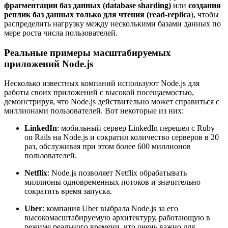
фрагментации баз данных
(database sharding)
или
создания
реплик баз данных только для чтения (read-replica
), чтобы
распределить нагрузку между несколькими базами данных по
мере роста числа пользователей.
Реальные примеры масштабируемых
приложений Node.js
Несколько известных компаний используют Node.js для
работы своих приложений с высокой посещаемостью,
демонстрируя, что Node.js действительно может справиться с
миллионами пользователей. Вот некоторые из них:
LinkedIn
: мобильный сервер LinkedIn перешел с Ruby
on Rails на Node.js и сократил количество серверов в 20
раз, обслуживая при этом более 600 миллионов
пользователей.
Netflix
: Node.js позволяет Netflix обрабатывать
миллионы одновременных потоков и значительно
сократить время запуска.
Uber
: компания Uber выбрала Node.js за его
высокомасштабируемую архитектуру, работающую в
режиме реального времени, что очень важно для