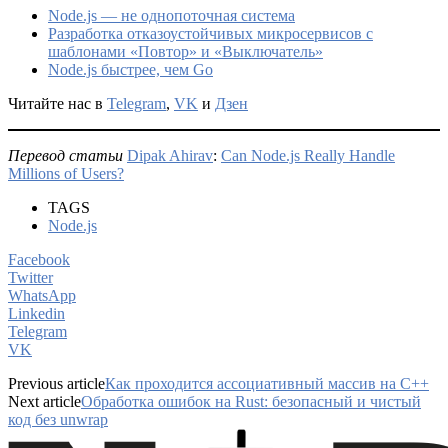
Node.js — не однопоточная система
Разработка отказоустойчивых микросервисов с
шаблонами «Повтор» и «Выключатель»
Node.js быстрее, чем Go
Читайте нас в
Telegram
,
VK
и
Дзен
Перевод статьи
Dipak Ahirav
:
Can Node.js Really Handle
Millions of Users?
TAGS
Node.js
Facebook
Twitter
WhatsApp
Linkedin
Telegram
VK
Previous article
Как проходится ассоциативный массив на C++
Next article
Обработка ошибок на Rust: безопасный и чистый
код без unwrap