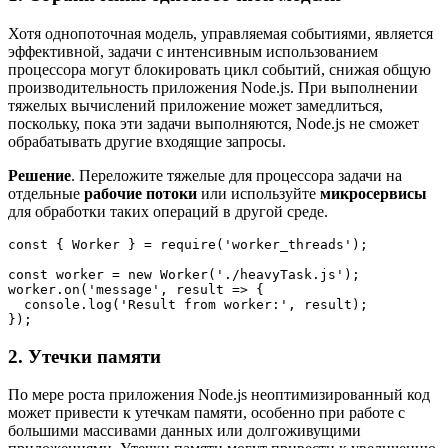
Хотя однопоточная модель, управляемая событиями, является
эффективной, задачи с интенсивным использованием
процессора могут блокировать цикл событий, снижая общую
производительность приложения Node.js. При выполнении
тяжелых вычислений приложение может замедлиться,
поскольку, пока эти задачи выполняются, Node.js не сможет
обрабатывать другие входящие запросы.
Решение
. Переложите тяжелые для процессора задачи на
отдельные
рабочие потоки
или используйте
микросервисы
для обработки таких операций в другой среде.
const { Worker } = require('worker_threads');

const worker = new Worker('./heavyTask.js');

worker.on('message', result => {

  console.log('Result from worker:', result);

});
2. Утечки памяти
По мере роста приложения Node.js неоптимизированный код
может привести к утечкам памяти, особенно при работе с
большими массивами данных или долгоживущими