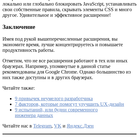
локально или глобально блокировать JavaScript, устанавливать
свои собственные правила, скрывать элементы CSS и много
другое. Удивительное и эффективное расширение!
Заключение
Имея под рукой вышеперечисленные расширения, вы
экономите время, лучше концентрируетесь и повышаете
продуктивность работы.
Отметим, что не все расширения работают в тех или иных
браузерах. Например, упомянутые в данной статье
рекомендованы для Google Chrome. Однако большинство из
них также доступны и в других браузерах.
Читайте также:
9 привычек неумелого разработчика
7 факторов, которые помогут улучшить UX-дизайн
9 испытаний, или будни современного
инженера данных
Читайте нас в
Telegram
,
VK
и
Яндекс.Дзен