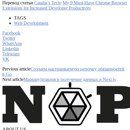
Перевод статьи
Catalin’s Tech
:
My 9 Must-Have Chrome Browser
Extensions for Increased Developer Productivity
TAGS
Web Development
Facebook
Twitter
WhatsApp
Linkedin
Telegram
VK
Previous article
Создаем настраиваемую цепочку обязанностей
в Go
Next article
Маршрутизация и получение данных в Next.js
ABOUT US