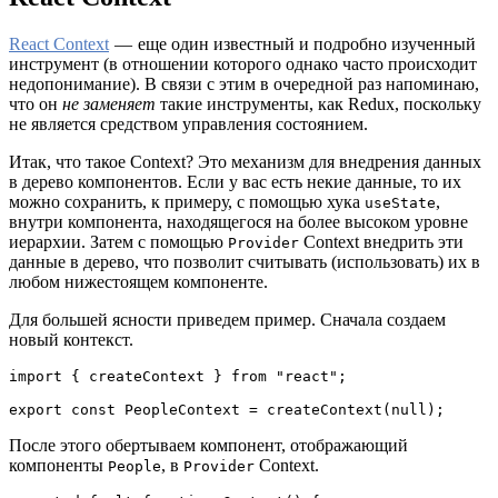
React Context
— еще один известный и подробно изученный
инструмент (в отношении которого однако часто происходит
недопонимание). В связи с этим в очередной раз напоминаю,
что он
не заменяет
такие инструменты, как Redux, поскольку
не является средством управления состоянием.
Итак, что такое Context? Это механизм для внедрения данных
в дерево компонентов. Если у вас есть некие данные, то их
можно сохранить, к примеру, с помощью хука
,
useState
внутри компонента, находящегося на более высоком уровне
иерархии. Затем с помощью
Context внедрить эти
Provider
данные в дерево, что позволит считывать (использовать) их в
любом нижестоящем компоненте.
Для большей ясности приведем пример. Сначала создаем
новый контекст.
import { createContext } from "react";
export const PeopleContext = createContext(null);
После этого обертываем компонент, отображающий
компоненты
, в
Context.
People
Provider