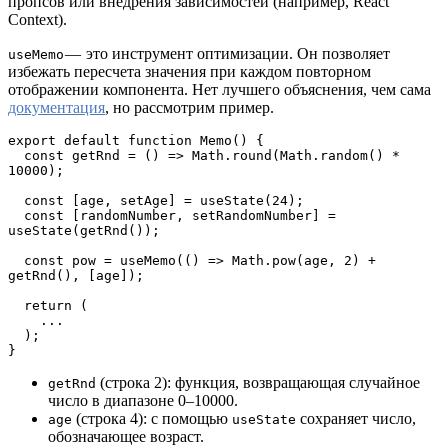
пропсов или внедрения зависимостей (например, React
Context).
— это инструмент оптимизации. Он позволяет
useMemo
избежать пересчета значения при каждом повторном
отображении компонента. Нет лучшего объяснения, чем сама
документация
, но рассмотрим пример.
export default function Memo() {

  const getRnd = () => Math.round(Math.random() * 
10000);

  const [age, setAge] = useState(24);

  const [randomNumber, setRandomNumber] = 
useState(getRnd());

  const pow = useMemo(() => Math.pow(age, 2) + 
getRnd(), [age]);

  return (

    ...

  );

}
(строка 2): функция, возвращающая случайное
getRnd
число в диапазоне 0–10000.
(строка 4): с помощью
сохраняет число,
age
useState
обозначающее возраст.