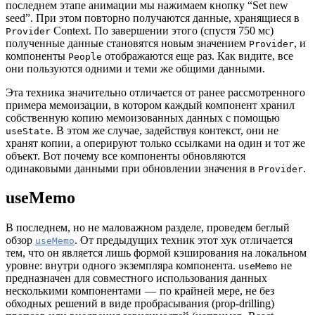
последнем этапе анимации мы нажимаем кнопку “Set new
seed”. При этом повторно получаются данные, хранящиеся в
Context. По завершении этого (спустя 750 мс)
Provider
полученные данные становятся новым значением
, и
Provider
компоненты
отображаются еще раз. Как видите, все
People
они пользуются одними и теми же общими данными.
Эта техника значительно отличается от ранее рассмотренного
примера мемоизации, в котором каждый компонент хранил
собственную копию мемоизованных данных с помощью
. В этом же случае, задействуя контекст, они не
useState
хранят копии, а оперируют только ссылками на один и тот же
объект. Вот почему все компоненты обновляются
одинаковыми данными при обновлении значения в
.
Provider
useMemo
В последнем, но не маловажном разделе, проведем беглый
обзор
. От предыдущих техник этот хук отличается
useMemo
тем, что он является лишь формой кэширования на локальном
уровне: внутри одного экземпляра компонента.
не
useMemo
предназначен для совместного использования данных
несколькими компонентами — по крайней мере, не без
обходных решений в виде пробрасывания (prop-drilling)