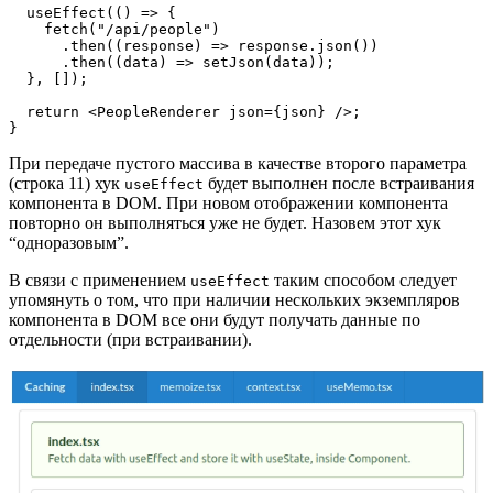
  useEffect(() => {

    fetch("/api/people")

      .then((response) => response.json())

      .then((data) => setJson(data));

  }, []);

  return <PeopleRenderer json={json} />;

}
При передаче пустого массива в качестве второго параметра
(строка 11) хук
будет выполнен после встраивания
useEffect
компонента в DOM. При новом отображении компонента
повторно он выполняться уже не будет. Назовем этот хук
“одноразовым”.
В связи с применением
таким способом следует
useEffect
упомянуть о том, что при наличии нескольких экземпляров
компонента в DOM все они будут получать данные по
отдельности (при встраивании).