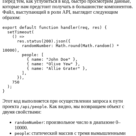
Перед тем, как углубиться в код, быстро просмотрим данные,
которые нам предстоит получать в большинстве компонентов.
Файл, выступающий в роли API, выглядит следующим
образом:
export default function handler(req, res) {

  setTimeout(

    () =>

      res.status(200).json({

        randomNumber: Math.round(Math.random() * 
10000),

        people: [

          { name: "John Doe" },

          { name: "Olive Yew" },

          { name: "Allie Grater" },

        ],

      }),

    750

  );

}
Этот код выполняется при осуществлении запроса к пути
проекта
. Как видно, мы возвращаем объект с
/api/people
двумя свойствами:
: произвольное число в диапазоне 0–
randomNumber
10000.
: статический массив с тремя вымышленными
people