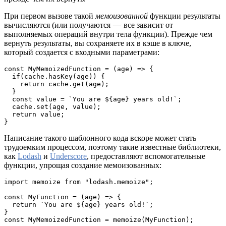
При первом вызове такой
мемоизованной
функции результаты
вычисляются (или получаются — все зависит от
выполняемых операций внутри тела функции). Прежде чем
вернуть результаты, вы сохраняете их в кэше в ключе,
который создается с входными параметрами:
const MyMemoizedFunction = (age) => {

  if(cache.hasKey(age)) {

    return cache.get(age);

  }

  const value = `You are ${age} years old!`;

  cache.set(age, value);

  return value;

}
Написание такого шаблонного кода вскоре может стать
трудоемким процессом, поэтому такие известные библиотеки,
как
Lodash
и
Underscore
, предоставляют вспомогательные
функции, упрощая создание мемоизованных:
import memoize from "lodash.memoize";

const MyFunction = (age) => {

  return `You are ${age} years old!`;

}

const MyMemoizedFunction = memoize(MyFunction);