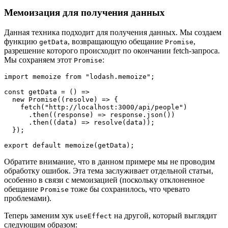
Мемоизация для получения данных
Данная техника подходит для получения данных. Мы создаем
функцию
, возвращающую обещание
,
getData
Promise
разрешение которого происходит по окончании fetch-запроса.
Мы сохраняем этот
:
Promise
import memoize from "lodash.memoize";

const getData = () =>

  new Promise((resolve) => {

    fetch("http://localhost:3000/api/people")

      .then((response) => response.json())

      .then((data) => resolve(data));

  });

export default memoize(getData);
Обратите внимание, что в данном примере мы не проводим
обработку ошибок. Эта тема заслуживает отдельной статьи,
особенно в связи с мемоизацией (поскольку отклоненное
обещание
тоже бы сохранилось, что чревато
Promise
проблемами).
Теперь заменим хук
на другой, который выглядит
useEffect
следующим образом: