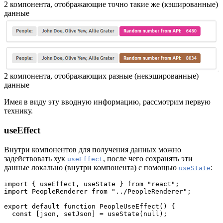
2 компонента, отображающие точно такие же (кэшированные)
данные
2 компонента, отображающих разные (некэшированные)
данные
Имея в виду эту вводную информацию, рассмотрим первую
технику.
useEffect
Внутри компонентов для получения данных можно
задействовать хук
, после чего сохранять эти
useEffect
данные локально (внутри компонента) с помощью
:
useState
import { useEffect, useState } from "react";

import PeopleRenderer from "../PeopleRenderer";

export default function PeopleUseEffect() {

  const [json, setJson] = useState(null);
