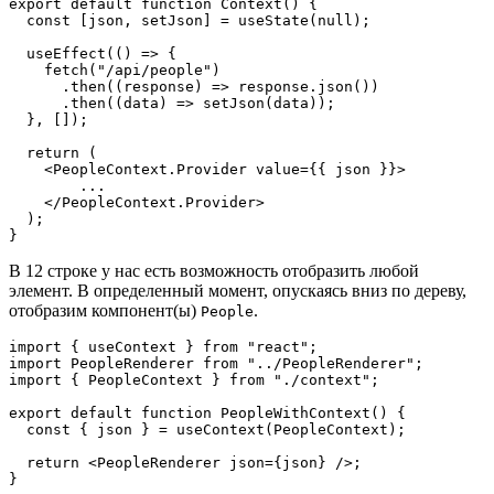
export default function Context() {

  const [json, setJson] = useState(null);

  useEffect(() => {

    fetch("/api/people")

      .then((response) => response.json())

      .then((data) => setJson(data));

  }, []);

  return (

    <PeopleContext.Provider value={{ json }}>

        ...

    </PeopleContext.Provider>

  );

}
В 12 строке у нас есть возможность отобразить любой
элемент. В определенный момент, опускаясь вниз по дереву,
отобразим компонент(ы)
.
People
import { useContext } from "react";

import PeopleRenderer from "../PeopleRenderer";

import { PeopleContext } from "./context";

export default function PeopleWithContext() {

  const { json } = useContext(PeopleContext);

  return <PeopleRenderer json={json} />;

}