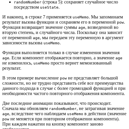
(строка 5): сохраняет случайное число
randomNumber
посредством
.
useState
И наконец, в строке 7 применяется
. Мы запоминаем
useMemo
результат вызова функции и сохраняем его в переменной
.
pow
Функция возвращает значение суммы
, возведенной во
age
вторую степень, и случайного числа. Поскольку она зависит
от переменной
, мы передаем эту переменную в аргумент
age
зависимости вызова
.
useMemo
Функция выполняется только в случае изменения значения
. Если компонент отображается повторно, а значение
age
age
не изменилось,
просто вернет мемоизованный
useMemo
результат.
В этом примере вычисление
не представляет большой
pow
сложности, но не трудно представить себе все преимущества
данного подхода в случае с более громоздкой функцией и при
необходимости частого повторного отображения компонента.
Две последние анимации показывают, что происходит.
Сначала мы обновляем
, не затрагивая значение
randomNumber
, вследствие чего наблюдаем
в действии (значение
age
useMemo
не меняется при повторном отображении компонента).
pow
При каждом нажатии на кнопку компонент заново