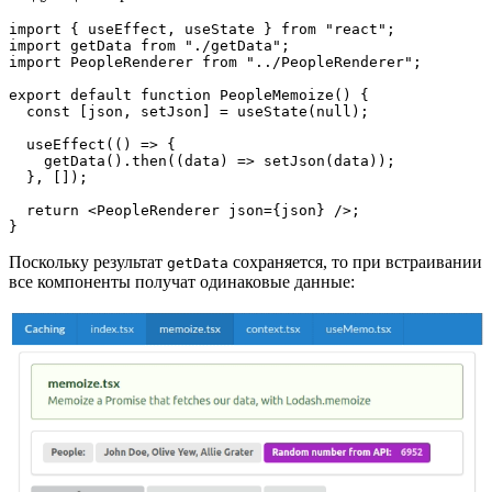
import { useEffect, useState } from "react";

import getData from "./getData";

import PeopleRenderer from "../PeopleRenderer";

export default function PeopleMemoize() {

  const [json, setJson] = useState(null);

  useEffect(() => {

    getData().then((data) => setJson(data));

  }, []);

  return <PeopleRenderer json={json} />;

}
Поскольку результат
сохраняется, то при встраивании
getData
все компоненты получат одинаковые данные: