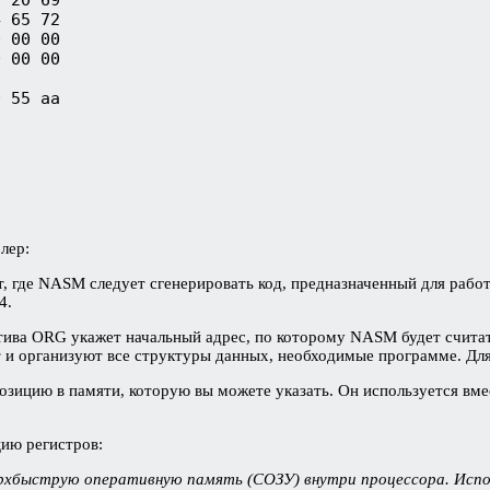
 65 72

 00 00

 00 00

 55 aa

лер:
т, где NASM следует сгенерировать код, предназначенный для раб
4.
тива ORG укажет начальный адрес, по которому NASM будет считать
и организуют все структуры данных, необходимые программе. Для 
 позицию в памяти, которую вы можете указать. Он используется вм
цию регистров:
ерхбыструю оперативную память (СОЗУ) внутри процессора. Испо