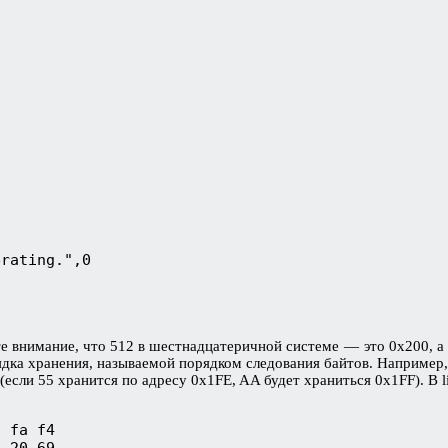
rating.",0

 внимание, что 512 в шестнадцатеричной системе — это 0x200, а
дка хранения, называемой порядком следования байтов. Например, 
сли 55 хранится по адресу 0x1FE, AA будет храниться 0x1FF). В li
 fa f4

 20 69
