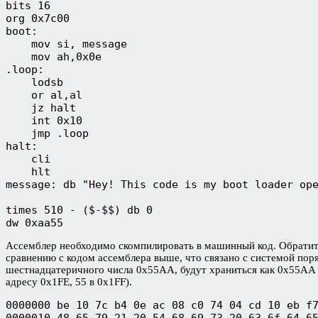
bits 16 

org 0x7c00 

boot:

    mov si, message 

    mov ah,0x0e

.loop:

    lodsb

    or al,al 

    jz halt  

    int 0x10

    jmp .loop

halt:

    cli

    hlt

message: db "Hey! This code is my boot loader ope
times 510 - ($-$$) db 0 

dw 0xaa55
Ассемблер необходимо скомпилировать в машинный код. Обратите
сравнению с кодом ассемблера выше, что связано с системой поря
шестнадцатеричного числа 0x55AA, будут храниться как 0x55AA (е
адресу 0x1FE, 55 в 0x1FF).
0000000 be 10 7c b4 0e ac 08 c0 74 04 cd 10 eb f7
0000010 48 65 79 21 20 54 68 69 73 20 63 6f 64 65