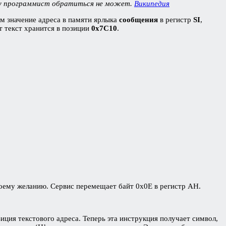
ому программист обратиться не может.
Википедия
м значение адреса в памяти ярлыка
сообщения
в регистр
SI
,
т текст хранится в позиции
0x7C10
.
воему желанию. Сервис перемещает байт 0x0E в регистр AH.
зиция текстового адреса. Теперь эта инструкция получает символ,