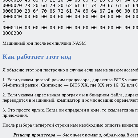
0000020 73 20 6d 79 20 62 6f 6f 74 20 6c 6f 61 64
0000030 20 6f 70 65 72 61 74 69 6e 67 2e 00 00 00
0000040 00 00 00 00 00 00 00 00 00 00 00 00 00 00
*

00001f0 00 00 00 00 00 00 00 00 00 00 00 00 00 00
0000200
Машинный код после компиляции NASM
Как работает этот код
Я объясню этот код построчно в случае если вам не знаком ассемб
1. Если укажем целевой режим процессора, директива BITS укаже
64-битный режим. Синтаксис — BITS XX, где XX это 16, 32 или 6
2. Если укажем адрес начала программы в бинарном файла, дирек
переводится в машинный, компилятор и компоновщик определяют 
3. Это просто ярлык. Когда он определён в коде, то ссылается на
приложения.
После разбора четвёртой строки нам необходимо описать концеп
Регистр процессора
— блок ячеек памяти, образующий св