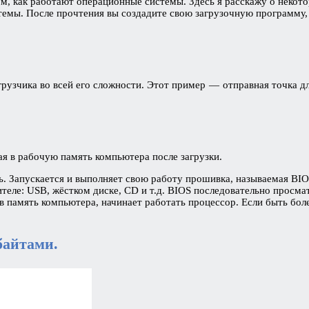
ом, как работают операционные системы. Здесь я расскажу о некот
темы. После прочтения вы создадите свою загрузочную программу,
агрузчика во всей его сложности. Этот пример — отправная точка д
я в рабочую память компьютера после загрузки.
. Запускается и выполняет свою работу прошивка, называемая BIOS
теле: USB, жёстком диске, CD и т.д. BIOS последовательно просма
 в память компьютера, начинает работать процессор. Если быть бол
 байтами.