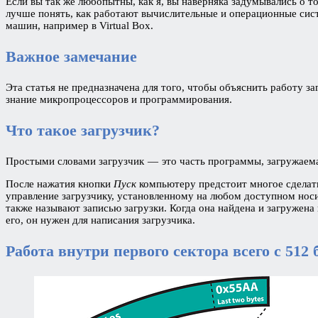
Если вы так же любопытны, как я, вы наверняка задумывались о т
лучше понять, как работают вычислительные и операционные сис
машин, например в Virtual Box.
Важное замечание
Эта статья не предназначена для того, чтобы объяснить работу з
знание микропроцессоров и программирования.
Что такое загрузчик?
Простыми словами загрузчик — это часть программы, загружаема
После нажатия кнопки
Пуск
компьютеру предстоит многое сделать
управление загрузчику, установленному на любом доступном носи
также называют записью загрузки. Когда она найдена и загружена
его, он нужен для написания загрузчика.
Работа внутри первого сектора всего с 512