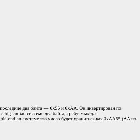
 последние два байта — 0x55 и 0xAA. Он инвертирован по
в big-endian системе два байта, требуемых для
ttle-endian системе это число будет храниться как 0xAA55 (AA по