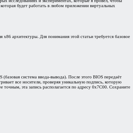
орых исследованиях и экспериментах, которые я провёл, чтобы
 которая будет работать в любом приложении виртуальных
ля x86 архитектуры. Для понимания этой статьи требуется базовое
 (базовая система ввода-вывода). После этого BIOS передаёт
тривает все носители, проверяя уникальную подпись, которую
ее точным, эта запись располагается по адресу 0x7C00. Сохраните