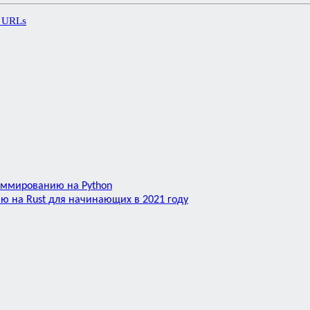
c URLs
аммированию на Python
ю на Rust для начинающих в 2021 году