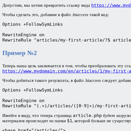
https://www.myd
Допустим, мы хотим превратить ссылку вида
Чтобы сделать это, добавим в файл
.htaccess
такой код:
Options +FollowSymLinks

RewriteEngine on

RewriteRule ^articles/my-first-article/?$ articl
Пример №2
Теперь наша цель заключается в том, чтобы преобразовать эту сс
https://www.mydomain.com/en/articles/1/my-first-
Чтобы добиться такого результата, в файл .htaccess следует доба
Options +FollowSymLinks

RewriteEngine on

RewriteRule ^(.+)/articles/([0-9]+)/my-first-art
article.php
Имейте в виду, что теперь страница
будет загружа
$1
материалов происходит из папки
, которой больше не существу
<base href="/articles/">