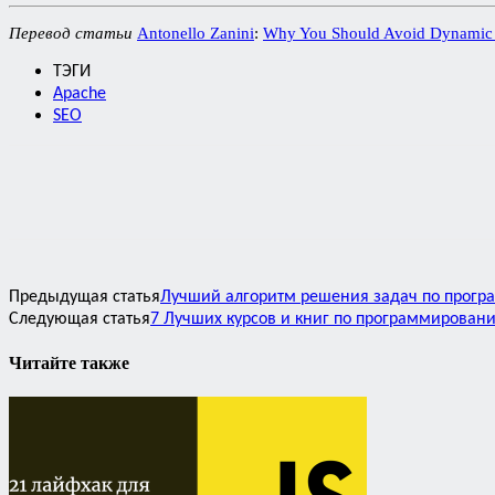
Перевод статьи
Antonello Zanini
:
Why You Should Avoid Dynami
ТЭГИ
Apache
SEO
Предыдущая статья
Лучший алгоритм решения задач по прогр
Следующая статья
7 Лучших курсов и книг по программировани
Читайте также