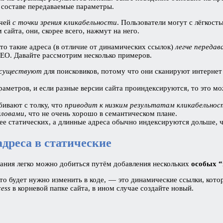
 составе передаваемые параметры.
ачей
с точки зрения кликабельности
. Пользователи могут с лёгкост
сайта, они, скорее всего, нажмут на него.
то такие адреса (в отличие от динамических ссылок)
легче переда
SEO. Давайте рассмотрим несколько примеров.
 существуют
для поисковиков, потому что они сканируют интернет
раметров, и если разные версии сайта проиндексируются, то это м
бивают с толку, что
приводит к низким результатам кликабельно
словами
, что не очень хорошо в семантическом плане.
е статических, а длинные адреса обычно индексируются дольше, ч
дреса в статические
вания легко можно добиться путём добавления нескольких
особых “
что будет нужно изменить в коде, — это динамические ссылки, кот
cess
в корневой папке сайта, в ином случае создайте новый.