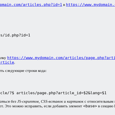
omain.com/articles.php?id=1
https://www.mydomain.
в
es/id.php?id=1
https://www.mydomain.com/articles/page.php?art
ылку
article
.
вить следующие строки кода:
icle/?$ articles/page.php?article_id=$2&lang=$1
ться без JS-скриптов, CSS-вставок и картинок
с относительным 
<base>
ет. Это можно исправить, если добавить элемент
в секцию