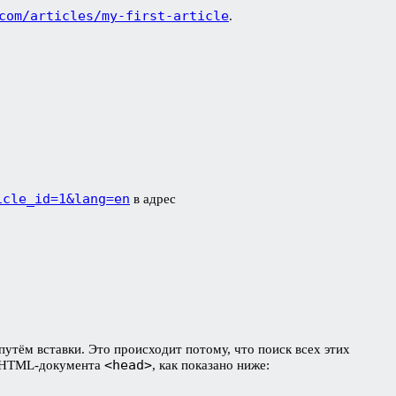
com/articles/my-first-article
.
icle_id=1&lang=en
в адрес
путём вставки. Это происходит потому, что поиск всех этих
<head>
 HTML-документа
, как показано ниже: