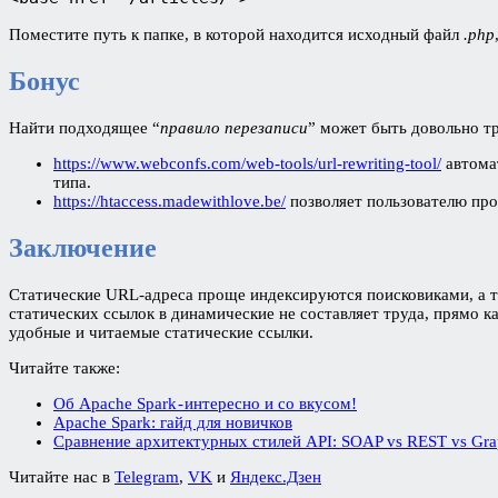
Поместите путь к папке, в которой находится исходный файл
.php
Бонус
Найти подходящее “
правило перезаписи
” может быть довольно т
https://www.webconfs.com/web-tools/url-rewriting-tool/
автома
типа.
https://htaccess.madewithlove.be/
позволяет пользователю пр
Заключение
Статические URL-адреса проще индексируются поисковиками, а та
статических ссылок в динамические не составляет труда, прямо 
удобные и читаемые статические ссылки.
Читайте также:
Об Apache Spark - интересно и со вкусом!
Apache Spark: гайд для новичков
Сравнение архитектурных стилей API: SOAP vs REST vs Gr
Читайте нас в
Telegram
,
VK
и
Яндекс.Дзен