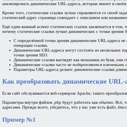
анализировать динамические URL-адреса, которые имеют в своём
Кроме того, статические ссылки лучше справляются со своей зад
статический адрес страницы совпадает с описанием или названием 
Ещё один важный аспект статических ссылок заключается в том, ч
почему статические ссылки лучше динамических с точки зрения 
С определённой точки зрения динамические URL-адреса
не
генерации ссылки.
Динамические URL-адреса могут состоять из нескольких па
точки зрения SEO.
Динамические ссылки выглядят как мешанина из букв, они с
Динамические ссылки часто
не подкрепляются ключевыми 
Параметры URL-адреса делают динамические ссылки длинне
Как преобразовать динамические URL-а
Если сайт обслуживается веб-сервером Apache, такого преобразо
Параметры внутри файлов
.php
будут работать как обычно. Всё, 
адресами. Прежде всего, убедитесь, что у вас уже есть файл
.htac
Пример №1