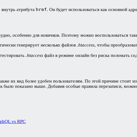
href
, внутрь атрибута
. Он будет использоваться как основной адр
рудно, особенно для новичков. Поэтому можно воспользоваться та
тически генерирует несколько файлов
.htaccess
, чтобы преобразова
отестировать
.htaccess
файл в режиме онлайн без риска поломать со
кже их вид более удобен пользователям. По этой причине стоит и
как было показано выше. Добавив особые правила перезаписи, можно
aphQL vs RPC