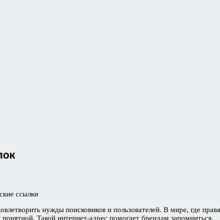
лок
ские ссылки
довлетворить нужды поисковиков и пользователей. В мире, где прав
 понятной. Такой интернет-адрес помогает брендам запомниться.