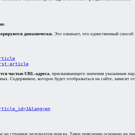
ие
.
нерируются динамически.
Это означает, что единственный спосо
rticle
rst-article
ется частью URL-адреса
, присваивающего значения указанным па
ных. Содержимое, которое будет отображаться на сайте, зависит о
rticle_id=1&lang=en
нг
на странице результатов поиска. Такое поведение основано на п