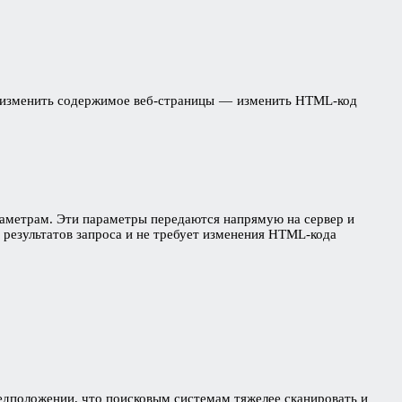
б изменить содержимое веб-страницы — изменить HTML-код
раметрам. Эти параметры передаются напрямую на сервер и
т результатов запроса и не требует изменения HTML-кода
редположении, что поисковым системам тяжелее сканировать и