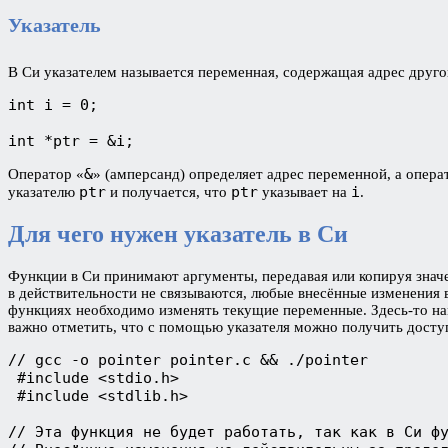
Указатель
В Си указателем называется переменная, содержащая адрес друго
int i = 0;

int *ptr = &i;
&
Оператор «
» (амперсанд) определяет адрес переменной, а опера
ptr
ptr
i
указателю
и получается, что
указывает на
.
Для чего нужен указатель в Си
Функции в Си принимают аргументы, передавая или копируя значе
в действительности не связываются, любые внесённые изменения 
функциях необходимо изменять текущие переменные. Здесь-то нам
важно отметить, что с помощью указателя можно получить досту
// gcc -o pointer pointer.c && ./pointer

 #include <stdio.h>

 #include <stdlib.h>

// Эта функция не будет работать, так как в Си фу