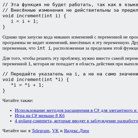
// Эта функция не будет работать, так как в языке
// Внесённые изменения не действительны за предел
void increment(int i) {

   i = i + 1;

}
Однако при запуске кода никаких изменений с переменной не прои
программы не видит изменений, внесённых в эту переменную. Др
int i
переменная, что
, расположенная за пределами этой функци
Для того, чтобы решить эту проблему, нужно вместо самой пере
i
переменной
, которая не попадает в область действия при выпол
// Передайте указатель на i, а не на само значени
void increment(int *i) {

   *i = *i + 1;

}
Читайте также:
Использование методов расширения в C# для элегантного и 
Игра на C# меньше 8 Кб
4 golang-сниппета, которые вводят в заблуждение разработч
Читайте нас в
Telegram
,
VK
и
Яндекс.Дзен