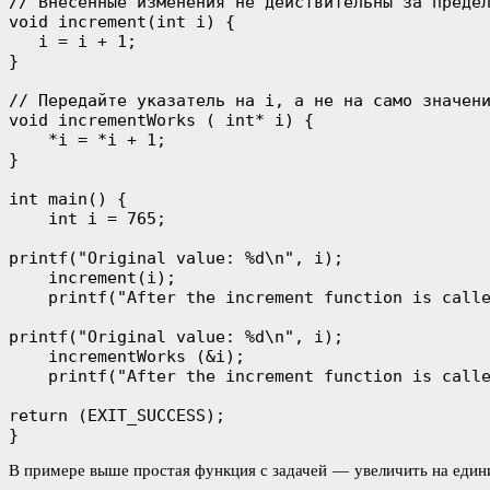
// Внесённые изменения не действительны за предел
void increment(int i) {

   i = i + 1;

}

// Передайте указатель на i, а не на само значени
void incrementWorks ( int* i) {

    *i = *i + 1;

}

int main() {

    int i = 765;

printf("Original value: %d\n", i);

    increment(i);

    printf("After the increment function is calle
printf("Original value: %d\n", i);

    incrementWorks (&i);

    printf("After the increment function is calle
return (EXIT_SUCCESS);

}
В примере выше простая функция с задачей — увеличить на един