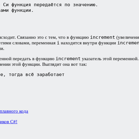
 Си функция передаётся по значению.

ами функции.

increment
сходит. Связанно это с тем, что в функцию
(увеличени
i
increme
угими словами, переменная
находится внутри функции
и.
increment
менной передать в функцию
указатель этой переменной
нении этой функции. Выглядит она вот так:
е, тогда всё заработает

плавного кода
иков C#!