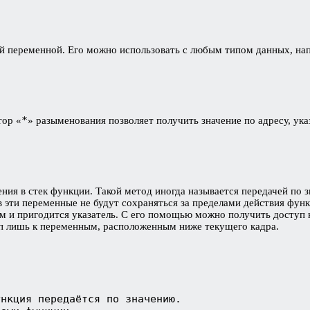
й переменной. Его можно использовать с любым типом данных, нап
*
тор «
» разыменования позволяет получить значение по адресу, у
ния в стек функции. Такой метод иногда называется передачей по 
в эти переменные не будут сохраняться за пределами действия фун
 и пригодится указатель. С его помощью можно получить доступ к
п лишь к переменным, расположенным ниже текущего кадра.
нкция передаётся по значению.
