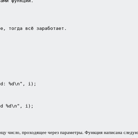
ами функции.

е, тогда всё заработает.

d: %d\n", i);

d %d\n", i);

ицу число, проходящее через параметры. Функция написана следу