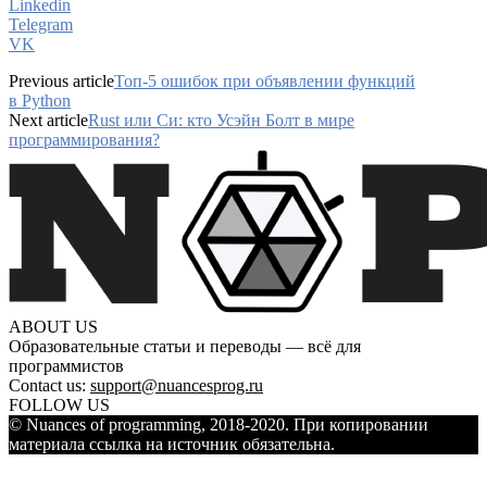
Linkedin
Telegram
VK
Previous article
Топ-5 ошибок при объявлении функций
в Python
Next article
Rust или Си: кто Усэйн Болт в мире
программирования?
ABOUT US
Образовательные статьи и переводы — всё для
программистов
Contact us:
support@nuancesprog.ru
FOLLOW US
© Nuances of programming, 2018-2020. При копировании
материала ссылка на источник обязательна.