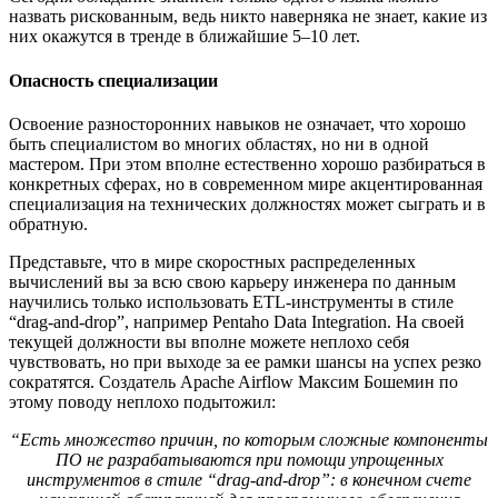
назвать рискованным, ведь никто наверняка не знает, какие из
них окажутся в тренде в ближайшие 5–10 лет.
Опасность специализации
Освоение разносторонних навыков не означает, что хорошо
быть специалистом во многих областях, но ни в одной
мастером. При этом вполне естественно хорошо разбираться в
конкретных сферах, но в современном мире акцентированная
специализация на технических должностях может сыграть и в
обратную.
Представьте, что в мире скоростных распределенных
вычислений вы за всю свою карьеру инженера по данным
научились только использовать ETL-инструменты в стиле
“drag-and-drop”, например Pentaho Data Integration. На своей
текущей должности вы вполне можете неплохо себя
чувствовать, но при выходе за ее рамки шансы на успех резко
сократятся. Создатель Apache Airflow Максим Бошемин по
этому поводу неплохо подытожил:
“Есть множество причин, по которым сложные компоненты
ПО не разрабатываются при помощи упрощенных
инструментов в стиле “drag-and-drop”: в конечном счете