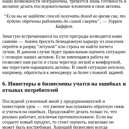
наши возможности безграничны, требуется лишь готовность и
желание делать последовательные вложения в свои активы.
“Если вы не найдете способ получать доход во время сна, то
будете обречены работать до самой смерти”, — Уоррен
Баффет.
Зачастую встречающиеся на пути преграды возводятся нами
самими — боязнь бросить безнадежную карьеру из опасения
перейти в разряд “летунов” или страха не найти ничего
лучше. В данном случае будет правильным оценить ситуацию
с позиции наших активов. Если имеющаяся работа не
позволяет нам расти и стала чересчур легкой и комфортной,
мы перестаем наращивать активы. В такой ситуации неплохо,
например, обратиться к менеджеру за более сложной задачей.
6. Инвесторы и бизнесмены учатся на ошибках и
отзывах потребителей
Последний усвоенный мной у предпринимателей и
инвесторов урок — это умение выслушивать обратную связь
и учиться на ошибках. Продолжайте делать только то, что
реально работает, исключая противоположное. Если вы
создаете новый продукт, то стоит оценить, насколько он
может быть востребован. Хороший бизнесмен всегда