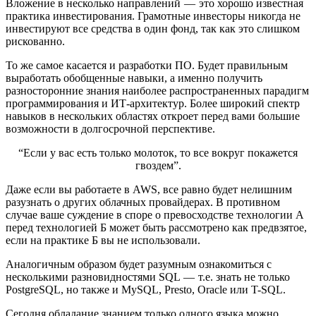
Вложение в несколько направлений — это хорошо известная
практика инвестирования. Грамотные инвесторы никогда не
инвестируют все средства в один фонд, так как это слишком
рискованно.
То же самое касается и разработки ПО. Будет правильным
выработать обобщенные навыки, а именно получить
разносторонние знания наиболее распространенных парадигм
программирования и ИТ-архитектур. Более широкий спектр
навыков в нескольких областях откроет перед вами большие
возможности в долгосрочной перспективе.
“Если у вас есть только молоток, то все вокруг покажется
гвоздем”.
Даже если вы работаете в AWS, все равно будет нелишним
разузнать о других облачных провайдерах. В противном
случае ваше суждение в споре о превосходстве технологии А
перед технологией Б может быть рассмотрено как предвзятое,
если на практике Б вы не использовали.
Аналогичным образом будет разумным ознакомиться с
несколькими разновидностями SQL — т.е. знать не только
PostgreSQL, но также и MySQL, Presto, Oracle или T-SQL.
Сегодня обладание знанием только одного языка можно