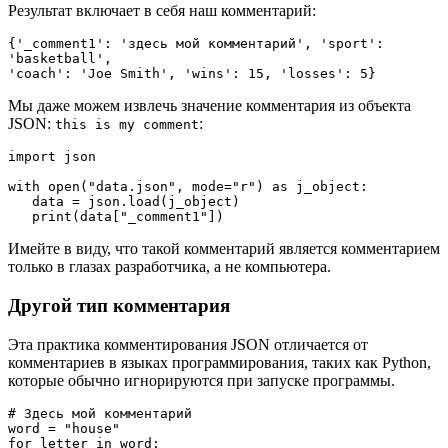
Результат включает в себя наш комментарий:
{'_comment1': 'здесь мой комментарий', 'sport': 
'basketball',

'coach': 'Joe Smith', 'wins': 15, 'losses': 5}
Мы даже можем извлечь значение комментария из объекта
JSON:
:
this is my comment
import json

with open("data.json", mode="r") as j_object:

   data = json.load(j_object)

   print(data["_comment1"])
Имейте в виду, что такой комментарий является комментарием
только в глазах разработчика, а не компьютера.
Другой тип комментария
Эта практика комментирования JSON отличается от
комментариев в языках программирования, таких как Python,
которые обычно игнорируются при запуске программы.
# Здесь мой комментарий

word = "house"

for letter in word:
