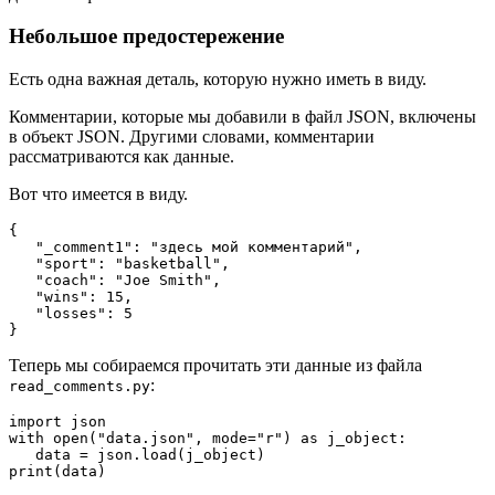
Небольшое предостережение
Есть одна важная деталь, которую нужно иметь в виду.
Комментарии, которые мы добавили в файл JSON, включены
в объект JSON. Другими словами, комментарии
рассматриваются как данные.
Вот что имеется в виду.
{

   "_comment1": "здесь мой комментарий",

   "sport": "basketball",

   "coach": "Joe Smith",

   "wins": 15,

   "losses": 5

}
Теперь мы собираемся прочитать эти данные из файла
:
read_comments.py
import json

with open("data.json", mode="r") as j_object:

   data = json.load(j_object)

print(data)