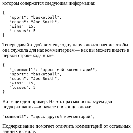
котором содержится следующая информация:
{

   "sport": "basketball",

   "coach": "Joe Smith",

   "wins": 15,

   "losses": 5

}
Теперь давайте добавим еще одну пару ключ-значение, чтобы
она служила для нас комментарием — как вы можете видеть в
первой строке кода ниже:
{

   "_comment1": "здесь мой комментарий",

   "sport": "basketball",

   "coach": "Joe Smith",

   "wins": 15,

   "losses": 5

}
Вот еще один пример. На этот раз мы используем два
подчеркивания — в начале и в конце ключа:
"
comment2
": "здесь другой комментарий",
Подчеркивание помогает отличить комментарий от остальных
данных в файле.