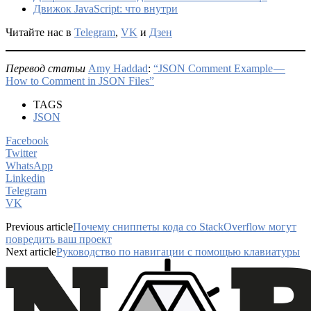
Движок JavaScript: что внутри
Читайте нас в
Telegram
,
VK
и
Дзен
Перевод статьи
Amy Haddad
:
“JSON Comment Example —
How to Comment in JSON Files”
TAGS
JSON
Facebook
Twitter
WhatsApp
Linkedin
Telegram
VK
Previous article
Почему сниппеты кода со StackOverflow могут
повредить ваш проект
Next article
Руководство по навигации с помощью клавиатуры