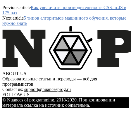
Previous article
Как увеличить производительность CSS-in-JS в
175 раз
Next article
5 типов алгоритмов машинного обучения, которые
нужно знать
ABOUT US
Образовательные статьи и переводы — всё для
программистов
Contact us:
support@nuancesprog.ru
FOLLOW US
© Nuances of programming, 2018-2020. При копировании
материала ссылка на источник обязательна.