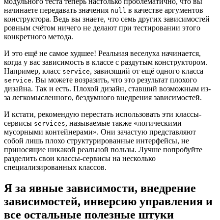
модульного теста теперь настолько проблематично, что вы
начинаете передавать значения
в качестве аргументов
null
конструктора. Ведь вы знаете, что семь других зависимостей
ровным счётом ничего не делают при тестировании этого
конкретного метода.
И это ещё не самое худшее! Реальная веселуха начинается,
когда у вас зависимость в классе с раздутым конструктором.
Например, класс
, зависящий от ещё одного класса
service
. Вы можете возразить, что это результат плохого
service
дизайна. Так и есть. Плохой дизайн, ставший возможным из-
за легкомысленного, бездумного внедрения зависимостей.
И кстати, рекомендую перестать использовать эти классы-
сервисы
, называемые также «логическими
services
мусорными контейнерами». Они зачастую представляют
собой лишь плохо структурированные интерфейсы, не
приносящие никакой реальной пользы. Лучше попробуйте
разделить свои классы-сервисы на несколько
специализированных классов.
Я за явные зависимости, внедрение
зависимостей, инверсию управления и
все остальные полезные штуки