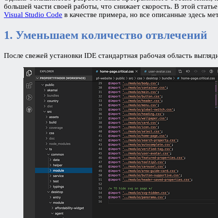
большей части своей работы, что снижает скорость. В этой стать
Visual Studio Code
в качестве примера, но все описанные здесь м
1. Уменьшаем количество отвлечений
После свежей установки IDE стандартная рабочая область выгляд