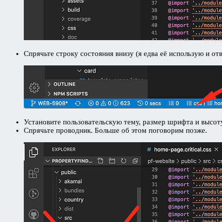
Спрячьте строку состояния внизу (я едва её использую и о
Установите пользовательскую тему, размер шрифта и высот
Спрячьте проводник. Больше об этом поговорим позже.