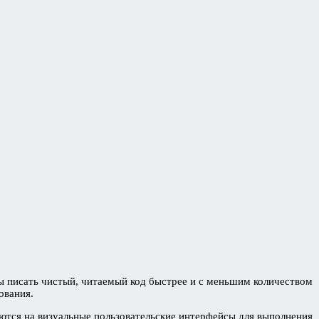
ы писать чистый, читаемый код быстрее и с меньшим количеством
ования.
ются на визуальные пользовательские интерфейсы для выполнения