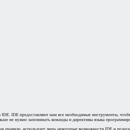
 IDE. IDE предоставляют нам все необходимые инструменты, чтоб
льше не нужно запоминать команды и директивы языка программир
ак правило, используют лишь некоторые возможности IDE и полага