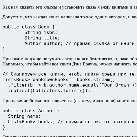
Как нам связать эти классы и установить связь между книгами и 
Допустим, что каждая книга написана только одним автором, и в
public class Book {

	String isbn;

	String title;

	Author author; // прямая ссылка от книги к автору

}
При таком подходе получить автора книги будет легко, однако обр
Например, чтобы найти все книги Дэна Брауна, нужно написать п
// Сканируем все книги, чтобы найти среди них те,
List<Book> danBrownBooks = books.stream()

  .filter(b -> b.author.name.equals("Dan Brown"))
  .collect(Collectors.toList());
При наличии большого количества (скажем, миллионов) книг прои
public class Author {

  String name;

  List<Book> books; // прямая ссылка от автора к 
}