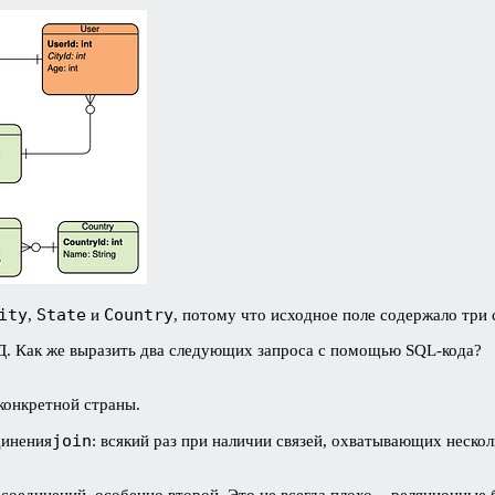
ity
State
Country
,
и
, потому что исходное поле содержало три
Д. Как же выразить два следующих запроса с помощью SQL-кода?
 конкретной страны.
join
динения
: всякий раз при наличии связей, охватывающих нескол
о соединений, особенно второй. Это не всегда плохо — реляционны