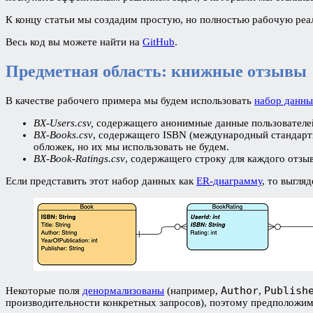
К концу статьи мы создадим простую, но полностью рабочую ре
Весь код вы можете найти на
GitHub
.
Предметная область: книжные отзывы
В качестве рабочего примера мы будем использовать
набор данны
BX-Users.csv,
содержащего анонимные данные пользователей.
BX-Books.csv
, содержащего ISBN (международный стандартны
обложек, но их мы использовать не будем.
BX-Book-Ratings.csv
, содержащего строку для каждого отзыв
Если представить этот набор данных как
ER-диаграмму
, то выгляд
Author
Publish
Некоторые поля
денормализованы
(например,
,
производительности конкретных запросов), поэтому предположим