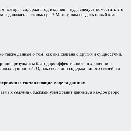
м, которая содержит год издания — куда следует поместить это
она издавалась несколько раз? Может, нам создать новый класс
но также данные о том, как она связана с другими сущностями.
рошие результаты благодаря эффективности в хранении и
занных сущностей. Однако если они содержат много связей, то
к первичные составляющие модели данных
.
ываемых
связями
). Каждый узел хранит данные, а каждое ребро