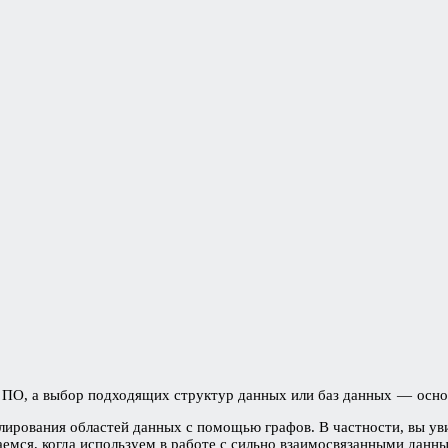
 ПО, а выбор подходящих структур данных или баз данных — осно
лирования областей данных с помощью графов. В частности, вы ув
емся, когда используем в работе с сильно взаимосвязанными данн