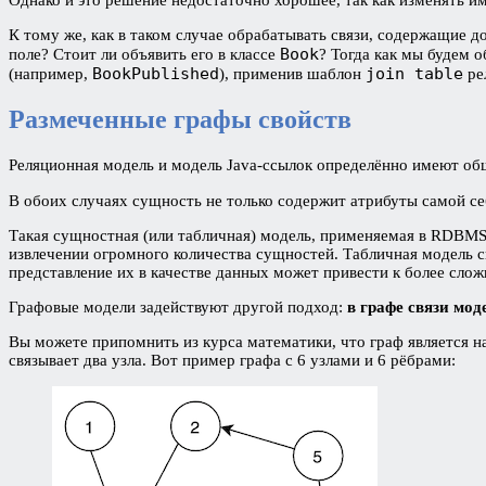
Однако и это решение недостаточно хорошее, так как изменять им
К тому же, как в таком случае обрабатывать связи, содержащие д
Book
поле? Стоит ли объявить его в классе
? Тогда как мы будем о
BookPublished
join table
(например,
), применив шаблон
ре
Размеченные графы свойств
Реляционная модель и модель Java-ссылок определённо имеют о
В обоих случаях сущность не только содержит атрибуты самой се
Такая сущностная (или табличная) модель, применяемая в RDBMS
извлечении огромного количества сущностей. Табличная модель сп
представление их в качестве данных может привести к более слож
Графовые модели задействуют другой подход:
в графе связи мо
Вы можете припомнить из курса математики, что граф является 
связывает два узла. Вот пример графа с 6 узлами и 6 рёбрами: