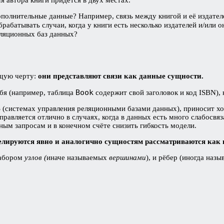
я автора книги придётся в двух местах.
ополнительные данные? Например, связь между книгой и её издателе
брабатывать случаи, когда у книги есть несколько издателей и/или 
ляционных баз данных?
бщую черту:
они представляют связи как данные сущности.
Book
бя (например, таблица
содержит свой заголовок и код ISBN), 
 (системах управления реляционными базами данных), приносит хо
равляется отлично в случаях, когда в данных есть много слабосвя
ным запросам и в конечном счёте снизить гибкость модели.
делируются явно и аналогично сущностям рассматриваются ка
набором
узлов (
иначе называемых
вершинами
), и рёбер (иногда наз