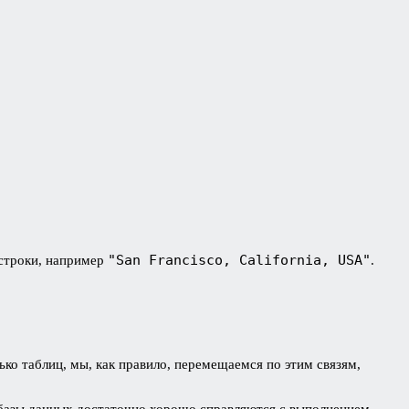
"San Francisco, California, USA"
 строки, например
.
ько таблиц, мы, как правило, перемещаемся по этим связям,
е базы данных достаточно хорошо справляются с выполнением