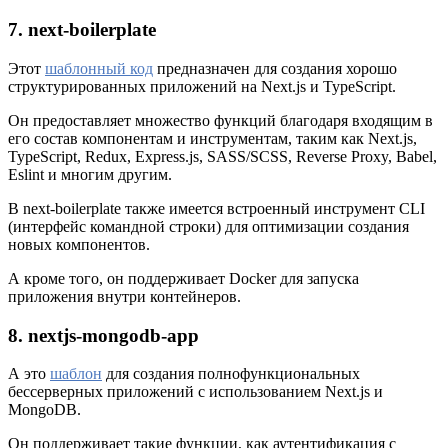
7. next-boilerplate
Этот
шаблонный код
предназначен для создания хорошо
структурированных приложений на Next.js и TypeScript.
Он предоставляет множество функций благодаря входящим в
его состав компонентам и инструментам, таким как Next.js,
TypeScript, Redux, Express.js, SASS/SCSS, Reverse Proxy, Babel,
Eslint и многим другим.
В next-boilerplate также имеется встроенный инструмент CLI
(интерфейс командной строки) для оптимизации создания
новых компонентов.
А кроме того, он поддерживает Docker для запуска
приложения внутри контейнеров.
8. nextjs-mongodb-app
А это
шаблон
для создания полнофункциональных
бессерверных приложений с использованием Next.js и
MongoDB.
Он поддерживает такие функции, как аутентификация с