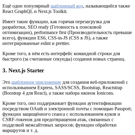
Ещё один популярный
шаблонный код
, называющийся также
React GraphQL и Next.js Toolkit.
Имеет такие функции, как горячая перезагрузка для
разработки, SEO ready (Готовность к поисковой
оптимизации), performance first (Производительность превыше
всего), функции ES6, CSS-in-JS (CSS в JS), а также
интегрированные eslint и prettier.
Кроме того, в нём есть интерфейс командной строки для
быстрого (за считанные секунды) создания новых страниц.
3. Next.js Starter
Это
шаблонное приложение
для создания веб-приложений с
использованием Express, SASS/SCSS, Bootstrap, Reactstrap
(Boostrap 4 для React), а также набора иконок Ionicons.
Кроме того, оно поддерживает функции аутентификации
посредством OAuth и электронной почты с помощью Passport;
функции защищённого сеанса с использованием куков и
CSRF-токенов для предотвращения атак, связанных с
подделкой межсайтовых запросов; функции обработки
маршрутов и т. д.