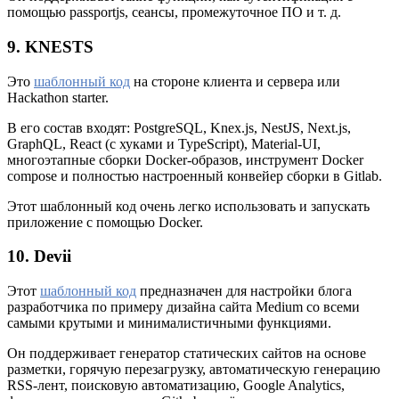
помощью passportjs, сеансы, промежуточное ПО и т. д.
9. KNESTS
Это
шаблонный код
на стороне клиента и сервера или
Hackathon starter.
В его состав входят: PostgreSQL, Knex.js, NestJS, Next.js,
GraphQL, React (с хуками и TypeScript), Material-UI,
многоэтапные сборки Docker-образов, инструмент Docker
compose и полностью настроенный конвейер сборки в Gitlab.
Этот шаблонный код очень легко использовать и запускать
приложение с помощью Docker.
10. Devii
Этот
шаблонный код
предназначен для настройки блога
разработчика по примеру дизайна сайта Medium со всеми
самыми крутыми и минималистичными функциями.
Он поддерживает генератор статических сайтов на основе
разметки, горячую перезагрузку, автоматическую генерацию
RSS-лент, поисковую автоматизацию, Google Analytics,