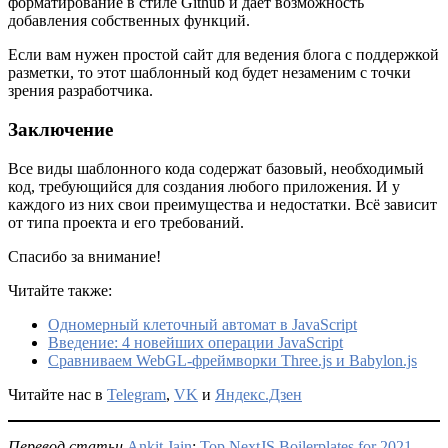
форматирование в стиле Github и даёт возможность
добавления собственных функций.
Если вам нужен простой сайт для ведения блога с поддержкой
разметки, то этот шаблонный код будет незаменим с точки
зрения разработчика.
Заключение
Все виды шаблонного кода содержат базовый, необходимый
код, требующийся для создания любого приложения. И у
каждого из них свои преимущества и недостатки. Всё зависит
от типа проекта и его требований.
Спасибо за внимание!
Читайте также:
Одномерный клеточный автомат в JavaScript
Введение: 4 новейших операции JavaScript
Сравниваем WebGL-фреймворки Three.js и Babylon.js
Читайте нас в
Telegram
,
VK
и
Яндекс.Дзен
Перевод статьи
Ankit Jain
:
Top NextJS Boilerplates for 2021