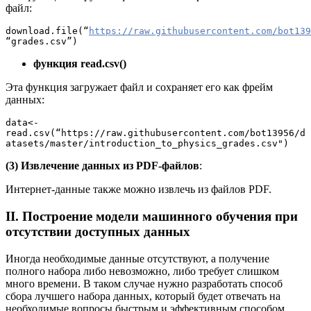
файл:
download.file(“
https://raw.githubusercontent.com/bot139
“grades.csv”)
функция read.csv()
Эта функция загружает файл и сохраняет его как фрейм
данных:
data<-
read.csv(“https://raw.githubusercontent.com/bot13956/d
atasets/master/introduction_to_physics_grades.csv")
(3) Извлечение данных из PDF-файлов
:
Интернет-данные также можно извлечь из файлов PDF.
II. Построение модели машинного обучения при
отсутствии доступных данных
Иногда необходимые данные отсутствуют, а получение
полного набора либо невозможно, либо требует слишком
много времени. В таком случае нужно разработать способ
сбора лучшего набора данных, который будет отвечать на
необходимые вопросы быстрым и эффективным способом.