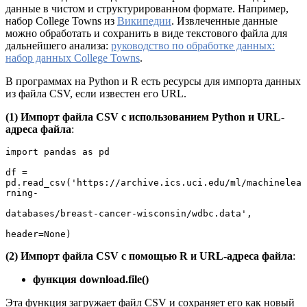
данные в чистом и структурированном формате. Например,
набор College Towns из
Википедии
. Извлеченные данные
можно обработать и сохранить в виде текстового файла для
дальнейшего анализа:
руководство по обработке данных:
набор данных College Towns
.
В программах на Python и R есть ресурсы для импорта данных
из файла CSV, если известен его URL.
(1) Импорт файла CSV с использованием Python и URL-
адреса файла
:
import pandas as pd

df = 
pd.read_csv('https://archive.ics.uci.edu/ml/machinelea
rning-

databases/breast-cancer-wisconsin/wdbc.data',

header=None)
(2) Импорт файла CSV с помощью R и URL-адреса файла
:
функция download.file()
Эта функция загружает файл CSV и сохраняет его как новый