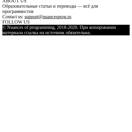
ABOUT US
Образовательные статьи и переводы — всё для
программистов
Contact us:
support@nuancesprog.ru
FOLLOW US
© Nuances of programming, 2018-2020. При копировании
материала ссылка на источник обязательна.