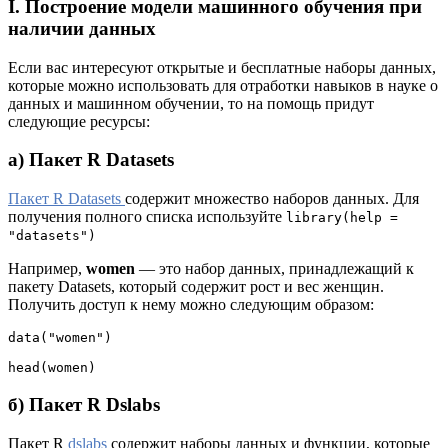
I. Построение модели машинного обучения при
наличии данных
Если вас интересуют открытые и бесплатные наборы данных,
которые можно использовать для отработки навыков в науке о
данных и машинном обучении, то на помощь придут
следующие ресурсы:
а) Пакет R Datasets
Пакет R Datasets
содержит множество наборов данных. Для
получения полного списка используйте
library(help =
"datasets")
Например,
women
— это набор данных, принадлежащий к
пакету Datasets, который содержит рост и вес женщин.
Получить доступ к нему можно следующим образом:
data("women")

head(women)
б) Пакет R Dslabs
Пакет R
dslabs
содержит наборы данных и функции, которые