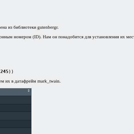
)
ена из библиотеки gutenbergr.
ионным номером (ID). Нам он понадобится для установления их ме
 
245
))
м их в датафрейм mark_twain.