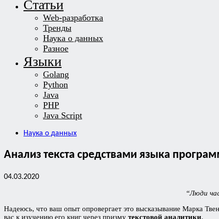
Статьи
Web-разработка
Тренды
Наука о данных
Разное
Языки
Golang
Python
Java
PHP
Java Script
Наука о данных
Анализ текста средствами языка програ
04.03.2020
“Люди час
Надеюсь, что ваш опыт опровергает это высказывание Марка Твена,
вас к изучению его книг через призму
текстовой аналитики
.