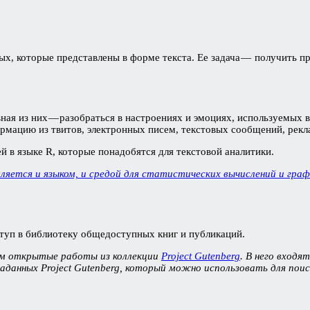
ых, которые представлены в форме текста. Ее задача — получить п
вная из них — разобраться в настроениях и эмоциях, используемых
мацию из твитов, электронных писем, текстовых сообщений, рекла
й в языке R, которые понадобятся для текстовой аналитики.
вляется и языком, и средой для статистических вычислений и граф
туп в библиотеку общедоступных книг и публикаций.
ям открытые работы из коллекции
Project Gutenberg
. В него входя
данных Project Gutenberg, который можно использовать для пои