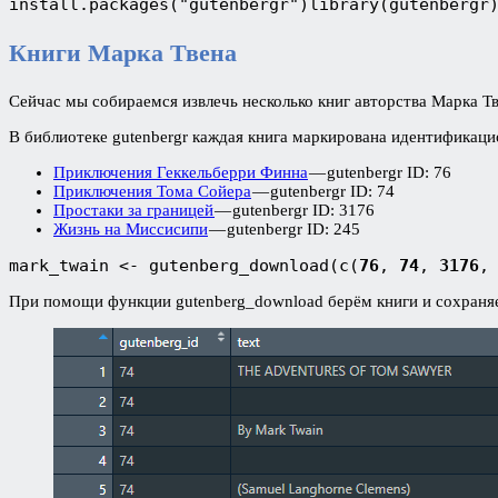
install.packages("gutenbergr")library(gutenbergr
Книги Марка Твена
Сейчас мы собираемся извлечь несколько книг авторства Марка Тв
В библиотеке gutenbergr каждая книга маркирована идентификац
Приключения Геккельберри Финна
— gutenbergr ID: 76
Приключения Тома Сойера
— gutenbergr ID: 74
Простаки за границей
— gutenbergr ID: 3176
Жизнь на Миссисипи
— gutenbergr ID: 245
mark_twain <- gutenberg_download(c(
76
, 
74
, 
3176
,
При помощи функции gutenberg_download берём книги и сохраняе