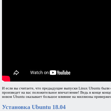
И если вы считаете, что предыдущие выпуски Linux Ubuntu были о
произведет на вас положительное впечатление! Ведь в конце кон
новом Ubuntu оказывает большое влияние на миллионы привержен
Установка Ubuntu 18.04