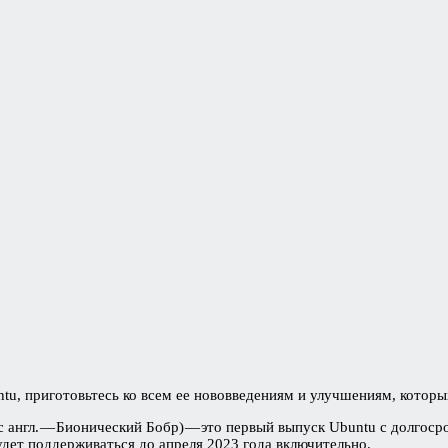
tu, приготовьтесь ко всем ее нововведениям и улучшениям, которы
 с англ. — Бионический Бобр) — это первый выпуск Ubuntu с долгос
удет поддерживаться до апреля 2023 года включительно.