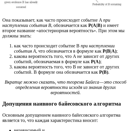
Она показывает, как часто происходит событие A
при
наступлении события B
, обозначается как
P(A|B)
и имеет
второе название «апостериорная вероятность». При этом мы
должны знать:
как часто происходит событие B
при наступлении
события A
, что обозначается в формуле как
P(B|A)
;
какова вероятность того, что A не зависит от других
событий, обозначаемая в формуле как
P(A)
;
какова вероятность того, что B не зависит от других
событий. В формуле она обозначается как
P(B)
.
Вкратце можно сказать, что теорема Байеса — это способ
определения вероятности исходя из знания других
вероятностей.
Допущения наивного байесовского алгоритма
Основным допущением наивного байесовского алгоритма
является то, что каждая характеристика вносит:
независимый и