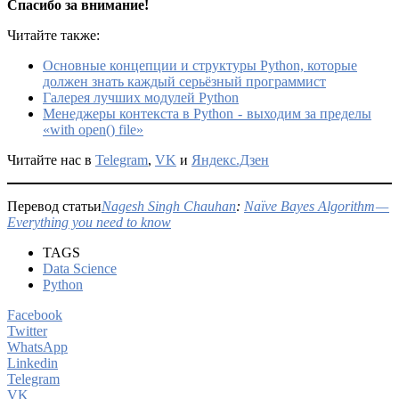
Спасибо за внимание!
Читайте также:
Основные концепции и структуры Python, которые
должен знать каждый серьёзный программист
Галерея лучших модулей Python
Менеджеры контекста в Python - выходим за пределы
«with open() file»
Читайте нас в
Telegram
,
VK
и
Яндекс.Дзен
Перевод статьи
Nagesh Singh Chauhan
:
Naïve Bayes Algorithm —
Everything you need to know
TAGS
Data Science
Python
Facebook
Twitter
WhatsApp
Linkedin
Telegram
VK