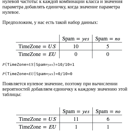
нулевой частоты: к каждой комбинации класса и значения
параметра добавлять единичку, когда значение параметра
нулевое.
Предположим, у нас есть такой набор данных:
𝑃(TimeZone=𝑈𝑆|Spam=𝑦𝑒𝑠)=10/10=1

𝑃(TimeZone=𝐸𝑈|Spam=𝑦𝑒𝑠)=0/10=0
Появляется нулевое значение, поэтому при вычислении
вероятностей добавляем единичку к каждому значению этой
таблицы: