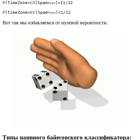
𝑃(TimeZone=𝑈𝑆|Spam=𝑦𝑒𝑠)=11/12

𝑃(TimeZone=𝐸𝑈|Spam=𝑦𝑒𝑠)=1/12
Вот так мы избавляемся от нулевой вероятности.
Типы наивного байесовского классификатора: