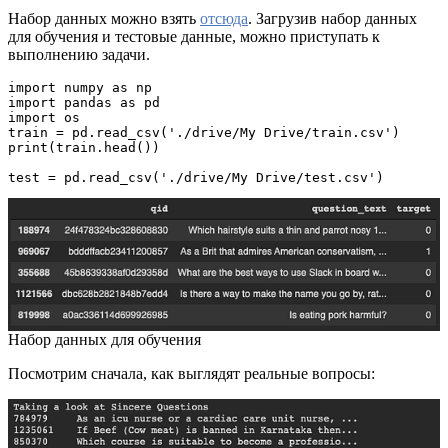
Набор данных можно взять
отсюда
. Загрузив набор данных
для обучения и тестовые данные, можно приступать к
выполнению задачи.
import numpy as np

import pandas as pd

import os

train = pd.read_csv('./drive/My Drive/train.csv')

print(train.head())

test = pd.read_csv('./drive/My Drive/test.csv')
Набор данных для обучения
Посмотрим сначала, как выглядят реальные вопросы: