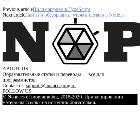
Previous article
Полиморфизм в TypeScript
Next article
Найти и обезвредить: утечки памяти в Node.js
ABOUT US
Образовательные статьи и переводы — всё для
программистов
Contact us:
support@nuancesprog.ru
FOLLOW US
© Nuances of programming, 2018-2020. При копировании
материала ссылка на источник обязательна.