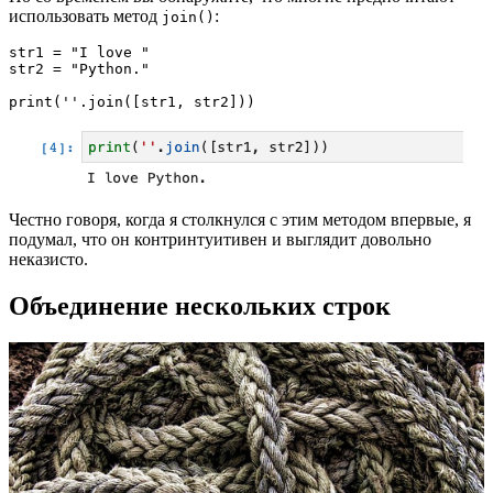
использовать метод
:
join()
str1 = "I love "

str2 = "Python."

print(''.join([str1, str2]))
Честно говоря, когда я столкнулся с этим методом впервые, я
подумал, что он контринтуитивен и выглядит довольно
неказисто.
Объединение нескольких строк