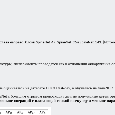
лева направо: блоки SpineNet-49, SpineNet-96и SpineNet-143. [Источн
ктуры, эксперименты проводятся как в отношении обнаружения об
оценивалась на датасете COCO test-dev, а обучалась на train2017.
eNet с большим отрывом превосходят другие популярные детектор
меньше операций с плавающей точкой в секунду
и
меньше пара