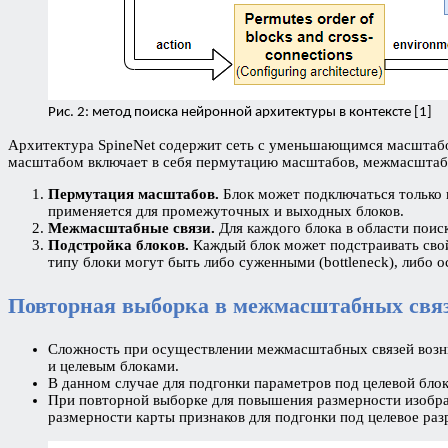
Рис. 2: метод поиска нейронной архитектуры в контексте [1]
Архитектура SpineNet содержит сеть с уменьшающимся масштаб
масштабом включает в себя пермутацию масштабов, межмасштабн
Пермутация масштабов.
Блок может подключаться только 
применяется для промежуточных и выходных блоков.
Межмасштабные связи.
Для каждого блока в области поис
Подстройка блоков.
Каждый блок может подстраивать свой
типу блоки могут быть либо суженными (bottleneck), либо ос
Повторная выборка в межмасштабных свя
Сложность при осуществлении межмасштабных связей возни
и целевым блоками.
В данном случае для подгонки параметров под целевой бло
При повторной выборке для повышения размерности изображ
размерности карты признаков для подгонки под целевое ра