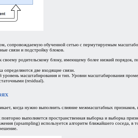
ом, сопровождаемую обученной сетью с пермутируемым масштабом
ые связи и подстройку блоков.
к своему родительскому блоку, имеющему более низкий порядок, п
ка определяются две входящие связи.
 уровень масштабирования и тип. Уровни масштабирования промежу
таточными (residual).
зях
кает, когда нужно выполнить слияние межмасштабных признаков,
к повторно выполняется пространственная выборка и выборка призн
ения (upsampling) используется алгоритм ближайшего соседа, в т
зрешение.