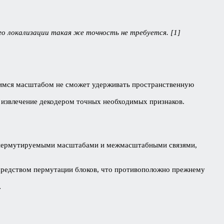
го локализации такая же точность не требуется. [1]
ющимся масштабом не сможет удерживать пространственную
я извлечение декодером точных необходимых признаков.
 с пермутируемыми масштабами и межмасштабными связями,
средством пермутации блоков, что противоположно прежнему
.