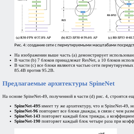
Рис. 4: создание сети с пермутируемыми масштабами посредст
На изображении выше часть (a) демонстрирует использован
В части (b) 7 блоков принадлежат ResNet, а 10 блоков исп
В части (c) все блоки являются частью сети пермутируемых
85.4B против 95.2B.
Предлагаемые архитектуры SpineNet
На основе SpineNet-49, полученной в части (d) рис. 4, строятся е
SpineNet-49S
имеет ту же архитектуру, что и SpineNet-49, 
SpineNet-96
повторяет все блоки дважды, в связи с чем разм
SpineNet-143
повторяет каждый блок трижды, а коэффициен
SpineNet-190
повторяет каждый блок четыре раза при коэфф