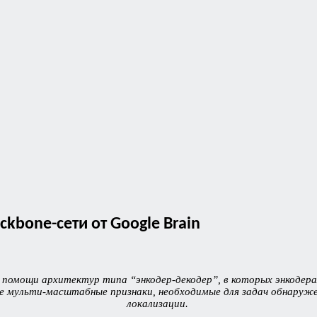
kbone-сети от Google Brain
помощи архитектур типа “энкодер-декодер”, в которых энкодер
 мульти-масштабные признаки, необходимые для задач обнаружен
локализации.