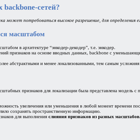
х backbone-сетей?
ка может потребоваться высокое разрешение, для определения е
мся масштабом
табом в архитектуре “энкодер-декодер”, т.е. энкодер.
влений признаков на основе вводных данных, backbone с уменьша
 более абстрактными и менее локализованными, тем самым усложня
асштабных признаков для локализации была представлена модель
зможность увеличения или уменьшения в любой момент времени по
олило сохранять пространственную информацию.
изнаков для выполнения
слияния признаков из разных масштабов