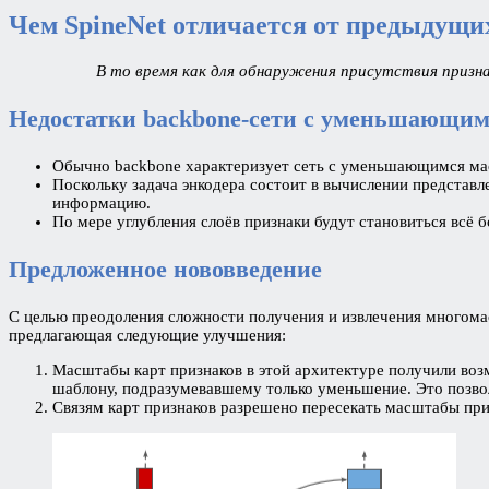
Чем SpineNet отличается от предыдущи
В то время как для обнаружения присутствия призна
Недостатки backbone-сети с уменьшающи
Обычно backbone характеризует сеть с уменьшающимся масш
Поскольку задача энкодера состоит в вычислении предста
информацию.
По мере углубления слоёв признаки будут становиться всё
Предложенное нововведение
С целью преодоления сложности получения и извлечения многом
предлагающая следующие улучшения:
Масштабы карт признаков в этой архитектуре получили во
шаблону, подразумевавшему только уменьшение. Это позв
Связям карт признаков разрешено пересекать масштабы пр