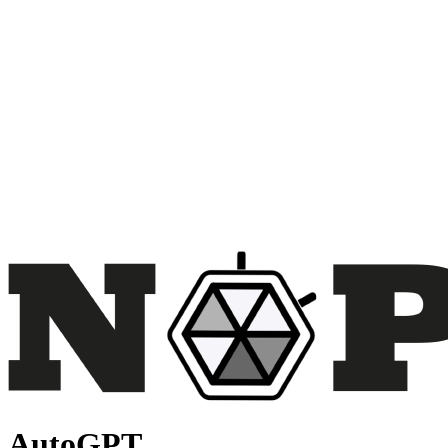
AutoGPT