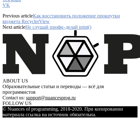
VK
Previous article
Как восстановить положение прокрутки
виджета RecyclerView
Next article
Не слушай профи - делай print()
ABOUT US
Образовательные статьи и переводы — всё для
программистов
Contact us:
support@nuancesprog.ru
FOLLOW US
© Nuances of programming, 2018-2020. При копировании
материала ссылка на источник обязательна.