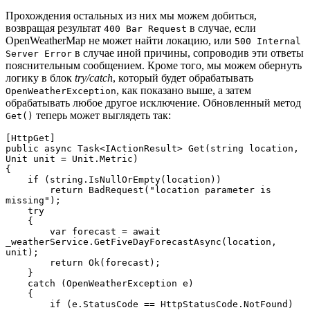
Прохождения остальных из них мы можем добиться,
возвращая результат
в случае, если
400 Bar Request
OpenWeatherMap не может найти локацию, или
500 Internal
в случае иной причины, сопроводив эти ответы
Server Error
пояснительным сообщением. Кроме того, мы можем обернуть
логику в блок
try/catch
, который будет обрабатывать
, как показано выше, а затем
OpenWeatherException
обрабатывать любое другое исключение. Обновленный метод
теперь может выглядеть так:
Get()
[HttpGet]

public async Task<IActionResult> Get(string location, 
Unit unit = Unit.Metric)

{

    if (string.IsNullOrEmpty(location))

        return BadRequest("location parameter is 
missing");

    try

    {

        var forecast = await 
_weatherService.GetFiveDayForecastAsync(location, 
unit);

        return Ok(forecast);

    }

    catch (OpenWeatherException e)

    {

        if (e.StatusCode == HttpStatusCode.NotFound)
