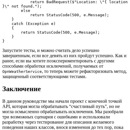
            return BadRequest($"Location: \"{ location 
}\" not found.");

        else

            return StatusCode(500, e.Message);

    }

    catch (Exception e)

    {

        return StatusCode(500, e.Message);

    }

}
Запустите тесты, и можно считать дело успешно
завершенным, если все девять из них пройдут успешно. Как и
ранее, если вы хотите поэкспериментировать с другими
способами обработки исключений, получаемых от
, то теперь можете рефакторизовать метод,
OpnWeatherService
защищенный соответствующими тестами.
Заключение
В данном руководстве мы начали проект с конечной точкой
API, которая могла обрабатывать “счастливый путь”, но не
могла осмысленно обрабатывать исключения. Мы разобрали
три возможных сценария с ошибками и использовали
разработку через тестирование для описания желаемого
поведения наших классов, внося изменения до тех пор, пока