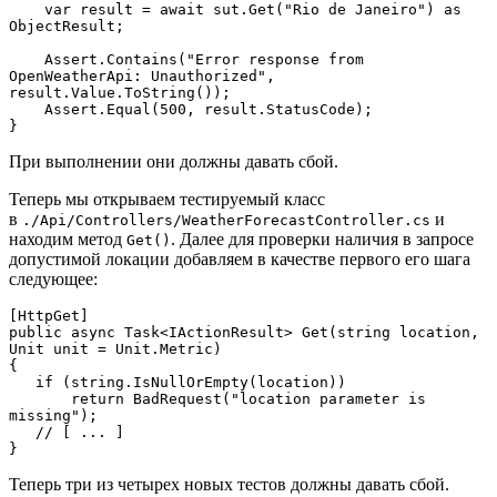
    var result = await sut.Get("Rio de Janeiro") as 
ObjectResult;

    Assert.Contains("Error response from 
OpenWeatherApi: Unauthorized", 
result.Value.ToString());

    Assert.Equal(500, result.StatusCode); 

}
При выполнении они должны давать сбой.
Теперь мы открываем тестируемый класс
в
и
./Api/Controllers/WeatherForecastController.cs
находим метод
. Далее для проверки наличия в запросе
Get()
допустимой локации добавляем в качестве первого его шага
следующее:
[HttpGet]

public async Task<IActionResult> Get(string location, 
Unit unit = Unit.Metric)

{

   if (string.IsNullOrEmpty(location))

       return BadRequest("location parameter is 
missing");

   // [ ... ] 

}
Теперь три из четырех новых тестов должны давать сбой.