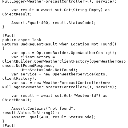
NullLogger<WeatherForecastController>(), service);

    var result = await sut.Get(String.Empty) as 
ObjectResult;

    Assert.Equal(400, result.StatusCode);

}

[Fact]

public async Task 
Returns_BadRequestResult_When_Location_Not_Found()

{

    var opts = OptionsBuilder.OpenWeatherConfig();

    var clientFactory = 
ClientBuilder.OpenWeatherClientFactory(OpenWeatherResp
onses.NotFoundResponse,

        HttpStatusCode.NotFound);

    var service = new OpenWeatherService(opts, 
clientFactory);

    var sut = new WeatherForecastController(new 
NullLogger<WeatherForecastController>(), service);

    var result = await sut.Get("Westworld") as 
ObjectResult;

    Assert.Contains("not found", 
result.Value.ToString());

    Assert.Equal(400, result.StatusCode);

}

[Fact]
