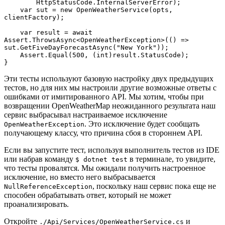
        HttpStatusCode.InternalServerError);

    var sut = new OpenWeatherService(opts, 
clientFactory);

    var result = await 
Assert.ThrowsAsync<OpenWeatherException>(() => 
sut.GetFiveDayForecastAsync("New York"));

    Assert.Equal(500, (int)result.StatusCode);

}
Эти тесты используют базовую настройку двух предыдущих
тестов, но для них мы настроили другие возможные ответы с
ошибками от имитированного API. Мы хотим, чтобы при
возвращении OpenWeatherMap неожиданного результата наш
сервис выбрасывал настраиваемое исключение
. Это исключение будет сообщать
OpenWeatherException
получающему классу, что причина сбоя в стороннем API.
Если вы запустите тест, используя выполнитель тестов из IDE
или набрав команду
в терминале, то увидите,
$ dotnet test
что тесты провалятся. Мы ожидали получить настроенное
исключение, но вместо него выбрасывается
, поскольку наш сервис пока еще не
NullReferenceException
способен обрабатывать ответ, который не может
проанализировать.
Откройте
и
./Api/Services/OpenWeatherService.cs