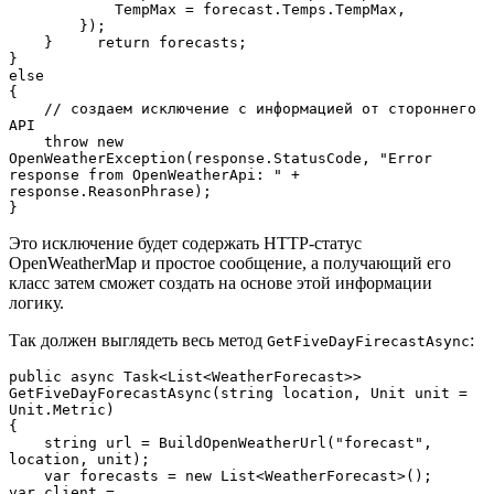
            TempMax = forecast.Temps.TempMax,

        });

    }     return forecasts;

}

else

{

    // создаем исключение с информацией от стороннего 
API

    throw new 
OpenWeatherException(response.StatusCode, "Error 
response from OpenWeatherApi: " + 
response.ReasonPhrase);

}
Это исключение будет содержать HTTP-статус
OpenWeatherMap и простое сообщение, а получающий его
класс затем сможет создать на основе этой информации
логику.
Так должен выглядеть весь метод
:
GetFiveDayFirecastAsync
public async Task<List<WeatherForecast>> 
GetFiveDayForecastAsync(string location, Unit unit = 
Unit.Metric)

{

    string url = BuildOpenWeatherUrl("forecast", 
location, unit);

    var forecasts = new List<WeatherForecast>();    
var client = 