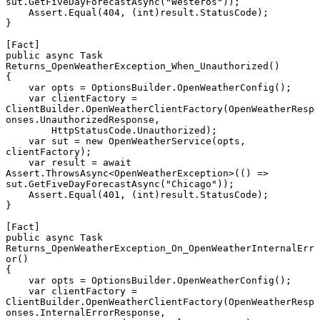
sut.GetFiveDayForecastAsync("Westeros"));

    Assert.Equal(404, (int)result.StatusCode);

}

[Fact]

public async Task 
Returns_OpenWeatherException_When_Unauthorized()

{

    var opts = OptionsBuilder.OpenWeatherConfig();

    var clientFactory = 
ClientBuilder.OpenWeatherClientFactory(OpenWeatherResp
onses.UnauthorizedResponse,

        HttpStatusCode.Unauthorized);

    var sut = new OpenWeatherService(opts, 
clientFactory);

    var result = await 
Assert.ThrowsAsync<OpenWeatherException>(() => 
sut.GetFiveDayForecastAsync("Chicago"));

    Assert.Equal(401, (int)result.StatusCode);

}

[Fact]

public async Task 
Returns_OpenWeatherException_On_OpenWeatherInternalErr
or()

{

    var opts = OptionsBuilder.OpenWeatherConfig();

    var clientFactory = 
ClientBuilder.OpenWeatherClientFactory(OpenWeatherResp
onses.InternalErrorResponse,
