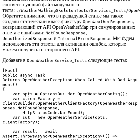
соответствующий файл модульного
теста:
./WeatherWalkingSkeletonTests/Services_Tests/Open
Обратите внимание, что в предыдущей статье мы также
создали статический класс-фикстуру
,
OpenWeatherResponses
возвращающий от API OpenWeatherMap три симулированных
ответа с ошибками:
,
NotFoundResponse
и
. Мы будем
UnauthorizedResponse
InternalErrorResponse
использовать эти ответы для активации ошибок, которые
можем получить от стороннего API.
Добавьте в
следующие тесты:
OpenWeatherService_Tests
[Fact]

public async Task 
Returns_OpenWeatherException_When_Called_With_Bad_Argu
ment()

{

    var opts = OptionsBuilder.OpenWeatherConfig();

    var clientFactory = 
ClientBuilder.OpenWeatherClientFactory(OpenWeatherResp
onses.NotFoundResponse,

        HttpStatusCode.NotFound);

    var sut = new OpenWeatherService(opts, 
clientFactory);

    var result = await 
Assert.ThrowsAsync<OpenWeatherException>(() => 