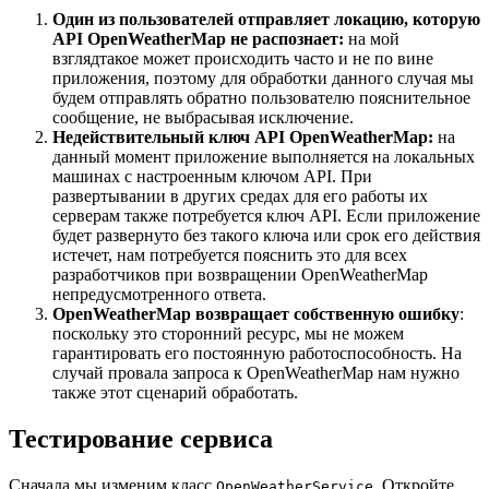
Один из пользователей отправляет локацию, которую
API OpenWeatherMap не распознает:
на мой
взглядтакое может происходить часто и не по вине
приложения, поэтому для обработки данного случая мы
будем отправлять обратно пользователю пояснительное
сообщение, не выбрасывая исключение.
Недействительный ключ API OpenWeatherMap:
на
данный момент приложение выполняется на локальных
машинах с настроенным ключом API. При
развертывании в других средах для его работы их
серверам также потребуется ключ API. Если приложение
будет развернуто без такого ключа или срок его действия
истечет, нам потребуется пояснить это для всех
разработчиков при возвращении OpenWeatherMap
непредусмотренного ответа.
OpenWeatherMap возвращает собственную ошибку
:
поскольку это сторонний ресурс, мы не можем
гарантировать его постоянную работоспособность. На
случай провала запроса к OpenWeatherMap нам нужно
также этот сценарий обработать.
Тестирование сервиса
Сначала мы изменим класс
. Откройте
OpenWeatherService