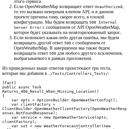
этого сервиса.
Если OpenWeatherMap возвращает ответ
,
Unauthorized
то это вызвано неверным ключом API, и в данном
проекте причина тому, скорее всего, в плохой
конфигурации. Мы будем возвращать
500 Internal
с сообщением от API OpenWeatherMap,
Server Error
которое будет указывать на неавторизованный запрос.
Если возникнет какая-либо другая ошибка, мы будем
возвращать другой ответ
с сообщением от
500
OpenWeatherMap. В завершении мы также будем
возвращать ответ
для любого другого исключения,
500
выбрасываемого в рамках приложения.
Из приведенных выше ответов проистекают три теста,
которые мы добавим в
:
./Tests/Controllers_Tests/
[Fact]

public async Task 
Returns_400_Result_When_Missing_Location()

{

    var opts = OptionsBuilder.OpenWeatherConfig();

    var clientFactory = 
ClientBuilder.OpenWeatherClientFactory(OpenWeatherResp
onses.NotFoundResponse);

    var service = new OpenWeatherService(opts, 
clientFactory);

    var sut = new WeatherForecastController(new 