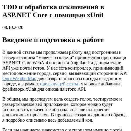
TDD и обработка исключений в
ASP.NET Core с помощью xUnit
08.10.2020
Введение и подготовка к работе
В данной статье мы продолжаем работу над построением и
развертыванием “ходячего скелета” приложения при помощи
ASP.NET Core WebApi и клиента Angular. На данном этапе
API уже почти готов. У нас есть контроллер, принимающий
местоположение города, сервис, вызывающий сторонний API
OpenWeatherMap
для возврата прогноза погоды в заданном
городе, а в рамках
предыдущей статьи
мы также добавили
фреймворк xUnit для описания этого API.
В общем, мы преследуем цель создать голое, тестируемое и
развертываемое веб-приложение, которое можно будет
использовать в качестве образца в начале построения
аналогичных проектов. В процессе создания данного образца
я подробно описываю весь добавляемый код.
Если вы начинаете знакомство с материалом именно с этой