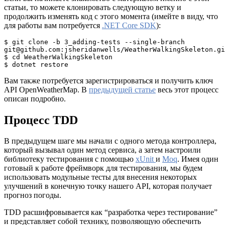
статьи, то можете клонировать следующую ветку и
продолжить изменять код с этого момента (имейте в виду, что
для работы вам потребуется
.NET Core SDK
):
$ git clone -b 3_adding-tests --single-branch 
git@github.com:jsheridanwells/WeatherWalkingSkeleton.gi
$ cd WeatherWalkingSkeleton
$ dotnet restore
Вам также потребуется зарегистрироваться и получить ключ
API OpenWeatherMap. В
предыдущей статье
весь этот процесс
описан подробно.
Процесс TDD
В предыдущем шаге мы начали с одного метода контроллера,
который вызывал один метод сервиса, а затем настроили
библиотеку тестирования с помощью
xUnit
и
Moq
. Имея один
готовый к работе фреймворк для тестирования, мы будем
использовать модульные тесты для внесения некоторых
улучшений в конечную точку нашего API, которая получает
прогноз погоды.
TDD расшифровывается как “разработка через тестирование”
и представляет собой технику, позволяющую обеспечить