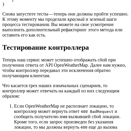
    } 

}
Снова запустите тесты — теперь они должны пройти успешно.
К этому моменту мы проделали к
расный
и з
еленый
шаги
процесса тестирования. Вы можете на свое усмотрение
выполнить дополнительный рефакторинг этого метода или
оставить его как есть.
Тестирование контроллера
Теперь наш сервис может успешно отображать сбой при
получении ответа от API OpenWeatherMap. Далее нам нужно,
чтобы контроллер передавал эти исключения обратно
получающим клиентам.
Что касается трех наших изначальных сценариев, то
контроллер может отвечать на каждый из них следующим
образом:
Если OpenWeatherMap не распознает локацию, то
контроллер может вернуть ответ
и
400 BadRequest
сообщить получателю имя вызвавшей сбой локации.
Кроме того, если запрос произведен без указания
локации, то мы должны вернуть
еще до вызова
400