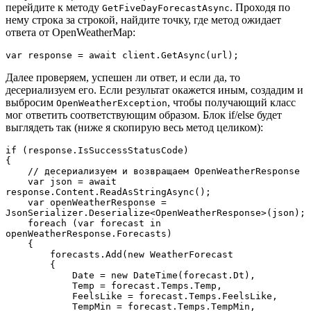
перейдите к методу
. Проходя по
GetFiveDayForecastAsync
нему строка за строкой, найдите точку, где метод ожидает
ответа от OpenWeatherMap:
var response = await client.GetAsync(url);
Далее проверяем, успешен ли ответ, и если да, то
десериализуем его. Если результат окажется иным, создадим и
выбросим
, чтобы получающий класс
OpenWeatherException
мог ответить соответствующим образом. Блок if/else будет
выглядеть так (ниже я скопирую весь метод целиком):
if (response.IsSuccessStatusCode)

{

    // десериализуем и возвращаем OpenWeatherResponse

    var json = await 
response.Content.ReadAsStringAsync();

    var openWeatherResponse = 
JsonSerializer.Deserialize<OpenWeatherResponse>(json);

    foreach (var forecast in 
openWeatherResponse.Forecasts)

    {

        forecasts.Add(new WeatherForecast

        {

            Date = new DateTime(forecast.Dt),

            Temp = forecast.Temps.Temp,

            FeelsLike = forecast.Temps.FeelsLike,

            TempMin = forecast.Temps.TempMin,
