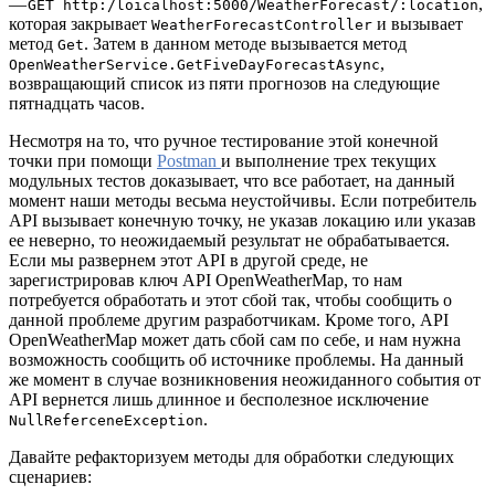
—
,
GET http:/loicalhost:5000/WeatherForecast/:location
которая закрывает
и вызывает
WeatherForecastController
метод
. Затем в данном методе вызывается метод
Get
,
OpenWeatherService.GetFiveDayForecastAsync
возвращающий список из пяти прогнозов на следующие
пятнадцать часов.
Несмотря на то, что ручное тестирование этой конечной
точки при помощи
Postman
и выполнение трех текущих
модульных тестов доказывает, что все работает, на данный
момент наши методы весьма неустойчивы. Если потребитель
API вызывает конечную точку, не указав локацию или указав
ее неверно, то неожидаемый результат не обрабатывается.
Если мы развернем этот API в другой среде, не
зарегистрировав ключ API OpenWeatherMap, то нам
потребуется обработать и этот сбой так, чтобы сообщить о
данной проблеме другим разработчикам. Кроме того, API
OpenWeatherMap может дать сбой сам по себе, и нам нужна
возможность сообщить об источнике проблемы. На данный
же момент в случае возникновения неожиданного события от
API вернется лишь длинное и бесполезное исключение
.
NullReferceneException
Давайте рефакторизуем методы для обработки следующих
сценариев: