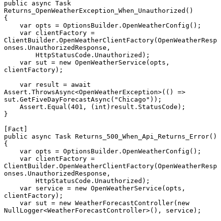
public async Task 
Returns_OpenWeatherException_When_Unauthorized()

{

    var opts = OptionsBuilder.OpenWeatherConfig();

    var clientFactory = 
ClientBuilder.OpenWeatherClientFactory(OpenWeatherResp
onses.UnauthorizedResponse,

        HttpStatusCode.Unauthorized);

    var sut = new OpenWeatherService(opts, 
clientFactory);

    var result = await 
Assert.ThrowsAsync<OpenWeatherException>(() => 
sut.GetFiveDayForecastAsync("Chicago"));

    Assert.Equal(401, (int)result.StatusCode);

}

[Fact]

public async Task Returns_500_When_Api_Returns_Error()

{

    var opts = OptionsBuilder.OpenWeatherConfig();

    var clientFactory = 
ClientBuilder.OpenWeatherClientFactory(OpenWeatherResp
onses.UnauthorizedResponse,

        HttpStatusCode.Unauthorized);

    var service = new OpenWeatherService(opts, 
clientFactory);

    var sut = new WeatherForecastController(new 
NullLogger<WeatherForecastController>(), service);
