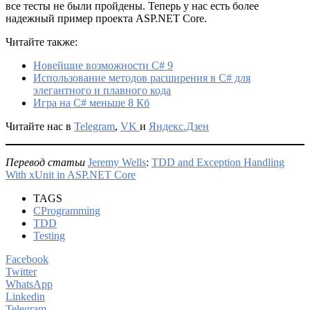
все тесты не были пройдены. Теперь у нас есть более
надежный пример проекта ASP.NET Core.
Читайте также:
Новейшие возможности C# 9
Использование методов расширения в C# для
элегантного и плавного кода
Игра на C# меньше 8 Кб
Читайте нас в
Telegram
,
VK
и
Яндекс.Дзен
Перевод статьи
Jeremy Wells
:
TDD and Exception Handling
With xUnit in ASP.NET Core
TAGS
CProgramming
TDD
Testing
Facebook
Twitter
WhatsApp
Linkedin
Telegram