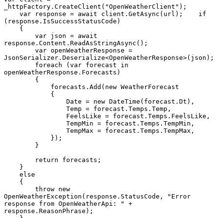
_httpFactory.CreateClient("OpenWeatherClient");

    var response = await client.GetAsync(url);    if 
(response.IsSuccessStatusCode)

    {

        var json = await 
response.Content.ReadAsStringAsync();

        var openWeatherResponse = 
JsonSerializer.Deserialize<OpenWeatherResponse>(json);

        foreach (var forecast in 
openWeatherResponse.Forecasts)

        {

            forecasts.Add(new WeatherForecast

            {

                Date = new DateTime(forecast.Dt),

                Temp = forecast.Temps.Temp,

                FeelsLike = forecast.Temps.FeelsLike,

                TempMin = forecast.Temps.TempMin,

                TempMax = forecast.Temps.TempMax,

            });

        }

        return forecasts;

    }

    else

    {

        throw new 
OpenWeatherException(response.StatusCode, "Error 
response from OpenWeatherApi: " + 
response.ReasonPhrase);
