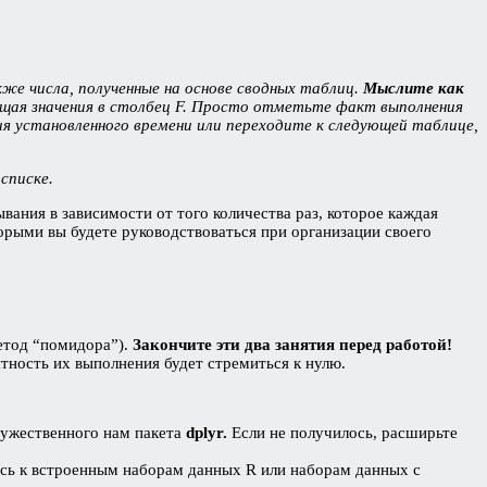
же числа, полученные на основе сводных таблиц.
Мыслите как
ащая значения в столбец F. Просто отметьте факт выполнения
 установленного времени или переходите к следующей таблице,
 списке.
вания в зависимости от того количества раз, которое каждая
торыми вы будете руководствоваться при организации своего
етод “помидора”).
Закончите эти два занятия перед работой!
оятность их выполнения будет стремиться к нулю.
дружественного нам пакета
dplyr.
Если не получилось, расширьте
тесь к встроенным наборам данных R или наборам данных с