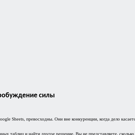
пробуждение силы
Google Sheets, превосходны. Они вне конкуренции, когда дело кас
онных таблиц и найти другое решение. Вы не представляете, скольк