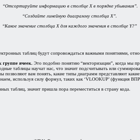
“Отсортируйте информацию в столбце X в порядке убывания”.
“Создайте линейную диаграмму столбца X”.
“Какое значение столбца X для каждого значения в столбце Y?”
ектронных таблиц будут сопровождаться важными понятиями, отно
 группе ячеек.
Это подобно понятию “векторизации”, когда мы п
одные таблицы научат нас, что значит подсчитывать или суммиров
ы позволяют вам понять, какие типы диаграмм представляют какие
наем, используя силу формул, таких как ‘VLOOKUP’ (функция ВПР
нных таблиц, значит пришла пора переместиться в страну кода.