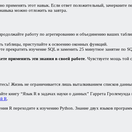
но применять этот навык. Если ответ положительный, зачеркните пе
 навыка можно отложить на завтра.
продолжайте работу по агрегированию и объединению ваших табли
ять таблицы, приступайте к освоению оконных функций.
те прекратить изучение SQL и заменить 25 минутное занятие по S
ете применить эти знания в своей работе
. Чувствуете мощь той 
?
тесь! Жизнь не ограничивается лишь выталкиванием списков данн
йте книгу “Язык R в задачах науки о данных” Гаррета Гролемунда 
ей R
.
ения R переходите к изучению Python. Знание двух языков програ