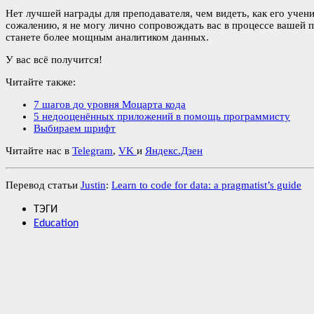
Нет лучшей награды для преподавателя, чем видеть, как его учен
сожалению, я не могу лично сопровождать вас в процессе вашей 
станете более мощным аналитиком данных.
У вас всё получится!
Читайте также:
7 шагов до уровня Моцарта кода
5 недооценённых приложений в помощь программисту
Выбираем шрифт
Читайте нас в
Telegram
,
VK
и
Яндекс.Дзен
Перевод статьи
Justin
:
Learn to code for data: a pragmatist’s guide
ТЭГИ
Education