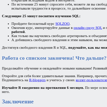
открытым исходным кодом в интернете.
По истечении 25 минут спросите себя, можете ли вы свобод
испытывали трудности в процессе, то дальнейшее освоение
Следующие 25 минут посвятим изучению SQL:
Пройдите бесплатный курс
SQLZOO
.
Окончив курс, импортируйте данные в
онлайн среду SQL
и 
работой
.
Как только вы научились свободно агрегировать и объедин
А добившись свободного владения и этим навыком, вы може
Достигнув свободного владения R и SQL,
подумайте, как вы мож
Работа со списком закончена! Что дальше
Продолжайте обучение и овладевайте новыми навыками! Развивай
Откройте для себя более удивительные знания. Например, прочита
Подпишитесь на
R-bloggers
и учитесь у своих
коллег-пользовател
Изучайте R ежедневно на протяжении 6 месяцев.
По мере осво
него.
Заключение