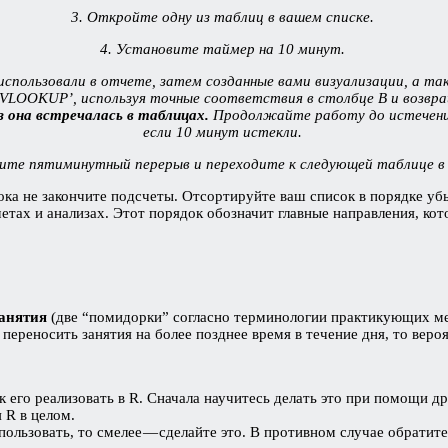
3. Откройте одну из таблиц в вашем списке.
4. Установите таймер на 10 минут.
спользовали в отчете, затем созданные вами визуализации, а так
‘VLOOKUP’, используя точные соответствия в столбце B и возвр
з она встречалась в таблицах.
Продолжайте работу до истечения
если 10 минут истекли.
ите пятиминутный перерыв и переходите к следующей таблице в
ока не закончите подсчеты. Отсортируйте ваш список в порядке убы
етах и анализах. Этот порядок обозначит главные направления, ко
анятия
(две “помидорки” согласно терминологии практикующих м
 переносить занятия на более позднее время в течение дня, то вер
ак его реализовать в R. Сначала научитесь делать это при помощи 
я R в целом.
пользовать, то смелее — сделайте это. В противном случае обрати