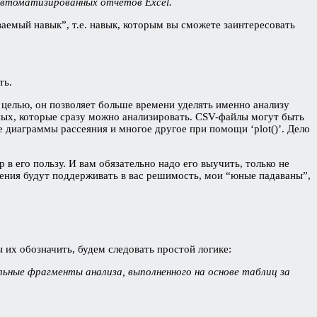
 автоматизированных отчетов Excel.
ваемый навык”, т.е. навык, которым вы сможете заинтересовать
ть.
 целью, он позволяет больше времени уделять именно анализу
ных, которые сразу можно анализировать. CSV-файлы могут быть
же диаграммы рассеяния и многое другое при помощи ‘plot()’. Дело
 в его пользу. И вам обязательно надо его выучить, только не
жения будут поддерживать в вас решимость, мои “юные падаваны”,
 их обозначить, будем следовать простой логике:
льные фрагменты анализа, выполненного на основе таблиц за