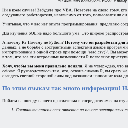
“Я активно пользуюсь Excel, к том
Ни в коем случае! Забудьте про VBA. Поверьте на слово тому, кто
следующего работодателя, независимо от того, пользовался ли он M
Учитывая, что у вас нет опыта программирования, предлагаю со
Для изучения SQL не надо большого ума. Это широко распростра
А почему R? Почему не Python?
Потому что он разработан для 
данных, а не борьбе с абстрактными аспектами языков программ
импортированы в одной строке при помощи ‘read.csv()’. Вы можете
в том, что все эти встроенные возможности R позволяют приступи
Хочу, чтобы вы меня правильно поняли.
Я не утверждаю, что в
сейчас. Я руководствуюсь тем, что, освоив сначала R, вы сразу 
овладеть светлой стороной силы под названием написание кода д
По этим языкам так много информации! На
Пойдем на поводу нашего прагматизма и сосредоточимся на изучен
1. Составьте список всех отчетов на основе электронных т