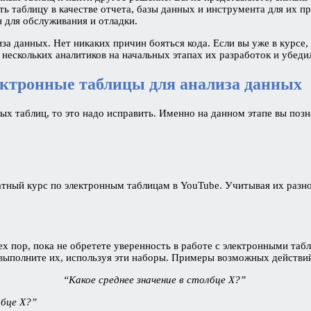
ать таблицу в качестве отчета, базы данных и инструмента для их п
н для обслуживания и отладки.
иза данных. Нет никаких причин бояться кода. Если вы уже в курсе,
 нескольких аналитиков на начальных этапах их разработок и убеди
лектронные таблицы для анализа данных
ных таблиц, то это надо исправить. Именно на данном этапе вы поз
платный курс по электронным таблицам в YouTube. Учитывая их раз
 тех пор, пока не обретете уверенность в работе с электронными т
выполните их, используя эти наборы. Примеры возможных действи
“Какое среднее значение в столбце X?”
лбце X?”