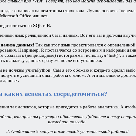
у же слышал про ‘VBA’. Говорят, его код можно использовать для
 когда-то написал на нем тонны строк кода. Лучше освоить “переда
icrosoft Office или нет.
средоточиться на
SQL
и
R.
ненный язык реляционной базы данных. Вот его вы и должны выучи
анализа данных!
Так как этот язык проектировался с определенной
ирования. Например, R поставляется со встроенными наборами дан
 создавать (неприглядные) гистограммы, используя ‘hist()’, а так
ть к анализу данных сразу же после его установки.
ы не должны учитьPython. Сам я его обожаю и когда-то сделал выбор
же получите успешный опыт работы с кодом. А эти маленькие дости
ля данных.
 каких аспектах сосредоточиться?
ии тех аспектов, которые пригодятся в работе аналитика. А чтобы
аблиц, которые вы регулярно обновляете. Добавьте к нему специа
последние полгода.
2. Отдохните 5 минут после такой утомительной работы!