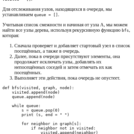
Для отслеживания узлов, находящихся в очереди, мы
устанавливаем
.
queue = []
Учитывая список смежности и начиная от узла A, мы можем
найти все узлы дерева, используя рекурсивную функцию
,
bfs
которая:
Сначала проверяет и добавляет стартовый узел в список
посещённых, а также в очередь.
Далее, пока в очереди присутствуют элементы, она
продолжает исключать узлы, добавлять их
непосещённых соседей и затем отмечать их как
посещённых.
Выполняет эти действия, пока очередь не опустеет.
def bfs(visited, graph, node):

    visited.append(node)

    queue.append(node)

    while queue:

        s = queue.pop(0) 

        print (s, end = " ") 

        for neighbor in graph[s]:

            if neighbor not in visited:

                visited.append(neighbor)
