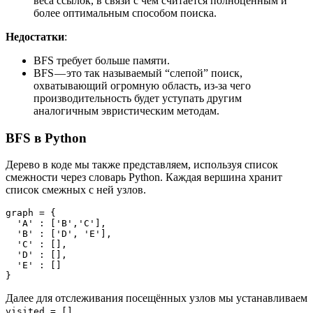
веса ссылок, в связи с чем считается полноценным и
более оптимальным способом поиска.
Недостатки
:
BFS требует больше памяти.
BFS — это так называемый “слепой” поиск,
охватывающий огромную область, из-за чего
производительность будет уступать другим
аналогичным эвристическим методам.
BFS в Python
Дерево в коде мы также представляем, используя список
смежности через словарь Python. Каждая вершина хранит
список смежных с ней узлов.
graph = {

  'A' : ['B','C'],

  'B' : ['D', 'E'],

  'C' : [],

  'D' : [],

  'E' : []

}
Далее для отслеживания посещённых узлов мы устанавливаем
.
visited = []