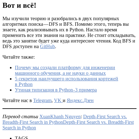
Вот и всё!
Мы изучили теорию и разобрались в двух популярных
алгоритмах поиска — DFS и BFS. Помимо этого, теперь вы
знаете, как реализовывать их в Python. Настало время
применить все эти знания на практике. Не стоит откладывать,
ведь это занятие будет уже куда интереснее чтения. Код BFS и
DFS доступен на
GitHub
.
Читайте также:
Почему мы создали платформу для инженерии
машинного обучения, а не науки о данных
5 секретов наилучшего использования кортежей
в Python
Утиная типизация в Python - 3 примера
Читайте нас в
Telegram
,
VK
и
Яндекс.Дзен
Перевод статьи
XuanKhanh Nguyen
:
Depth-First Search vs.
Breadth-First Search in PythonDepth-First Search vs. Breadth-First
Search in Python
TAGS