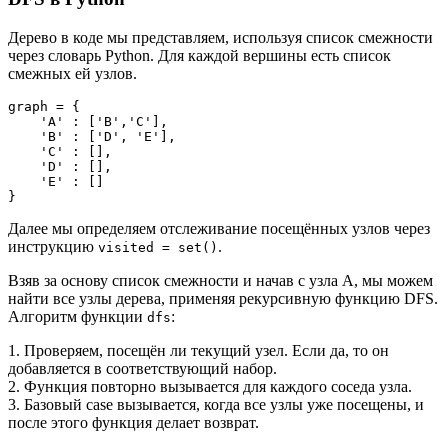
Дерево в коде мы представляем, используя список смежности
через словарь Python. Для каждой вершины есть список
смежных ей узлов.
graph = {

    'A' : ['B','C'],

    'B' : ['D', 'E'],

    'C' : [],

    'D' : [],

    'E' : []

}
Далее мы определяем отслеживание посещённых узлов через
инструкцию
.
visited = set()
Взяв за основу список смежности и начав с узла A, мы можем
найти все узлы дерева, применяя рекурсивную функцию DFS.
Алгоритм функции
:
dfs
1. Проверяем, посещён ли текущий узел. Если да, то он
добавляется в соответствующий набор.
2. Функция повторно вызывается для каждого соседа узла.
3. Базовый case вызывается, когда все узлы уже посещены, и
после этого функция делает возврат.