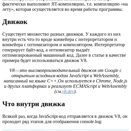
фактически выполняют JIT-компиляцию, т.е. компиляцию «на
лету», которая осуществляется во время работы программы.
Движок
Существует множество разных движков. У каждого из них
внутри есть что-то вроде конвейера с интерпретатором и
конвейера с оптимизатором и компилятором. Интерпретатор
генерирует байт-код, а оптимизатор выдаёт
оптимизированный машинный код. Далее в статье в качестве
примера будет использоваться движок V8.
V8 — это высокопроизводительный движок от Google с
открытым исходным кодом JavaScript и WebAssembly,
написанный на языке C++.Он используется в Chrome, Node.js
и других платформах и реализует ECMAScript и WebAssembly
(см.
v8.dev
).
Что внутри движка
Всякий раз, когда JavaScript-код отправляется в движок V8, он
проходит ряд этапов для отображения console.log: