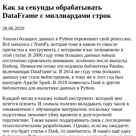
Как за секунды обрабатывать
DataFrame с миллиардами строк
28.06.2020
Анализ больших данных в Python переживает свой ренессанс.
Всё началось с NumPy, которая тоже в каком-то смысле
причастна к инструменту, с которыми я вас познакомлю в
этой статье. В 2006 году тема больших данных начала
постепенно привлекать внимание, особенно после выпуска
Hadoop. Немногим позже последовала библиотека Pandas,
включающая DataFrame’ы. В 2014 же году тема больших
данных уже стала мейнстримом, к тому же в этот год был
выпущен Apache Spark. В 2018 появилась Dask и другие
библиотеки для аналитики данных в Python.
Каждый месяц я нахожу новый инструмент, который мне
хочется освоить. И сначала полезно вкладывать пару часов в
ознакомление с обучающим материалом, поскольку такая
подготовка экономит уйму времени в долгосрочной
перспективе. Также важно поддерживать связь с последними
технологическими разработками. Однако, если вы ожидаете,
что это будет статья о Dask, то ошибаетесь. Я нашёл ещё одну