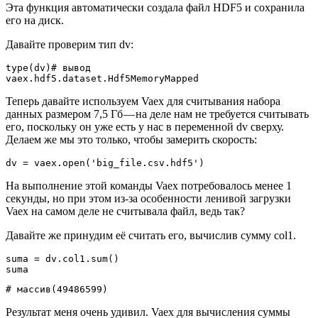
Эта функция автоматически создала файл HDF5 и сохранила
его на диск.
Давайте проверим тип dv:
type(dv)# вывод

vaex.hdf5.dataset.Hdf5MemoryMapped
Теперь давайте используем Vaex для считывания набора
данных размером 7,5 Гб — на деле нам не требуется считывать
его, поскольку он уже есть у нас в переменной dv сверху.
Делаем же мы это только, чтобы замерить скорость:
dv = vaex.open('big_file.csv.hdf5')
На выполнение этой команды Vaex потребовалось менее 1
секунды, но при этом из-за особенности ленивой загрузки
Vaex на самом деле не считывала файл, ведь так?
Давайте же принудим её считать его, вычислив сумму col1.
suma = dv.col1.sum()

suma
# массив(49486599)
Результат меня очень удивил. Vaex для вычисления суммы