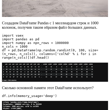
Создадим DataFrame Pandas с 1 миллиардом строк и 1000
колонок, получив таким образом файл больших данных.
import vaex

import pandas as pd

import numpy as npn_rows = 1000000

n_cols = 1000

df = pd.DataFrame(np.random.randint(0, 100, size=
(n_rows, n_cols)), columns=['col%d' % i for i in 
range(n_cols)])df.head()
Сколько основной памяти этот DataFrame использует?
df.info(memory_usage='deep')