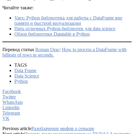
Читайте также:
Vaex: Python библиотека для работы с DataFrame вне
памяти и быстрой визуализации
Пять отличных Python-библиотек для data science
Обзор библиотеки Datatable в Python
Перевод статьи
Roman Orac
:
How to process a DataFrame with
billions of rows in seconds.
TAGS
Data Frame
Data Science
Python
Facebook
Twitter
WhatsApp
Linkedin
Telegram
VK
Previous article
Разоблачение мифов о сеньоре
Next article
Почему люди подсаживаются на TikTok? Алгоритм