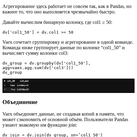
Агрегирование здесь работает не совсем так, как в Pandas, но
важнее то, что оно выполняется чрезвычайно быстро.
Давайте вычислим бинарную колонку, где col1 ≥ 50:
dv['col1_50'] = dv.col1 >= 50
Vaex сочетает группировку и агрегирование в одной команде.
Команда ниже группирует данные по колонке “col1_50” и
вычисляет сумму колонки col3:
dv_group = dv.groupby(dv['col1_50'], 
agg=vaex.agg.sum(dv['col3']))

dv_group
Объединение
Vaex объединяет данные, не создавая копий в памяти, что
может сэкономить её основной объём. Пользователи Pandas
узнают знакомую им функцию join:
dv_join = dv.join(dv_group, on=’col1_50')