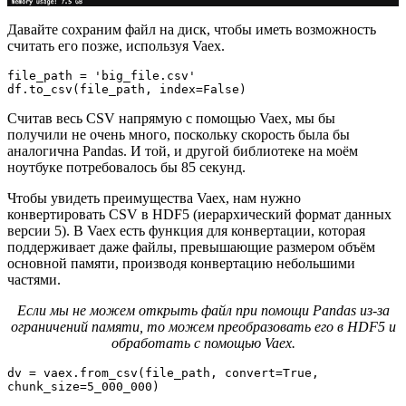
Давайте сохраним файл на диск, чтобы иметь возможность
считать его позже, используя Vaex.
file_path = 'big_file.csv'

df.to_csv(file_path, index=False)
Считав весь CSV напрямую с помощью Vaex, мы бы
получили не очень много, поскольку скорость была бы
аналогична Pandas. И той, и другой библиотеке на моём
ноутбуке потребовалось бы 85 секунд.
Чтобы увидеть преимущества Vaex, нам нужно
конвертировать CSV в HDF5 (иерархический формат данных
версии 5). В Vaex есть функция для конвертации, которая
поддерживает даже файлы, превышающие размером объём
основной памяти, производя конвертацию небольшими
частями.
Если мы не можем открыть файл при помощи Pandas из-за
ограничений памяти, то можем преобразовать его в HDF5 и
обработать с помощью Vaex.
dv = vaex.from_csv(file_path, convert=True, 
chunk_size=5_000_000)