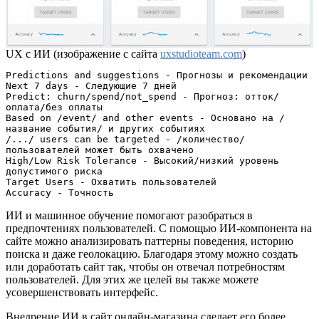
UX с ИИ (изображение с сайта
uxstudioteam.com
)
Predictions and suggestions - Прогнозы и рекомендации

Next 7 days - Следующие 7 дней

Predict: churn/spend/not_spend - Прогноз: отток/
оплата/без оплаты

Based on /event/ and other events - Основано на /
название события/ и других событиях

/.../ users can be targeted - /количество/ 
пользователей может быть охвачено

High/Low Risk Tolerance - Высокий/низкий уровень 
допустимого риска

Target Users - Охватить пользователей

Accuracy - Точность
ИИ и машинное обучение помогают разобраться в
предпочтениях пользователей. С помощью ИИ-компонента на
сайте можно анализировать паттерны поведения, историю
поиска и даже геолокацию. Благодаря этому можно создать
или доработать сайт так, чтобы он отвечал потребностям
пользователей. Для этих же целей вы также можете
усовершенствовать интерфейс.
Внедрение ИИ в сайт онлайн-магазина сделает его более