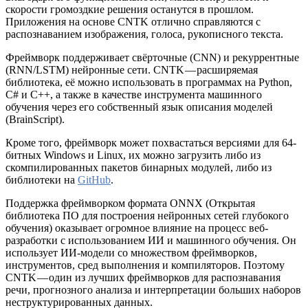
скорости громоздкие решения останутся в прошлом.
Приложения на основе CNTK отлично справляются с
распознаванием изображения, голоса, рукописного текста.
Фреймворк поддерживает свёрточные (CNN) и рекуррентные
(RNN/LSTM) нейронные сети. CNTK — расширяемая
библиотека, её можно использовать в программах на Python,
C# и C++, а также в качестве инструмента машинного
обучения через его собственный язык описания моделей
(BrainScript).
Кроме того, фреймворк может похвастаться версиями для 64-
битных Windows и Linux, их можно загрузить либо из
скомпилированных пакетов бинарных модулей, либо из
библиотеки на
GitHub
.
Поддержка фреймворком формата ONNX (Открытая
библиотека ПО для построения нейронных сетей глубокого
обучения) оказывает огромное влияние на процесс веб-
разработки с использованием ИИ и машинного обучения. Он
использует ИИ-модели со множеством фреймворков,
инструментов, сред выполнения и компиляторов. Поэтому
CNTK — один из лучших фреймворков для распознавания
речи, прогнозного анализа и интерпретации больших наборов
неструктурированных данных.