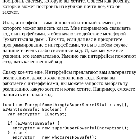
построить систему, которую вы хотите. Совсем как ребенку,
который может построить из кубиков почти всё, что он
захочет.
Итак, интерфейс — самый простой и тонкий элемент, от
которого может зависеть класс. Мне понравилось связывать
код с интерфейсами, я обозначаю это действие метафорой
“ухватиться за дым”. Так что, если для вас в приоритете
программирование с интерфейсами, то вы в любом случае
напишете очень слабо связанный код. И, как мы уже все
усвоили, это замечательно. Именно так интерфейсы помогают
создавать качественный код.
Скажу кое-что ещё. Интерфейсы предлагают вам альтернативу
реализациям, даже в ходе исполнения кода. Когда вы
работаете с интерфейсами, вы можете запросто выбрать ту
реализацию, какую хотите и когда хотите. Например, сможете
написать вот такой код:
function EncryptSomething(aSuperSecretStuff: any[], 
aIWantToBeSafe: Boolean) {

  var encryptor: IEncrypt;

  if (aIWantToBeSafe) {

    encryptor = new superDuperPowerfulEncryption();

  } else {

    encryptor = new whoCaresHowSafe();
