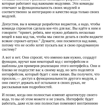
которые работают над важными модулями. Эти команды
отвечают за функциональность своих модулей и
соответственно за интеграцию и качество кода только своих
модулей.
Допустим, вы в команде разработки виджетов, а надо, чтобы
команда спрокетов сделала кое-что для вас. Вы идёте к ним и
говорите: “привет, ребята, мне нужно добавить несколько
вещей в ваш код так, чтобы мы смогли делать в своём виджете
всякие спрокет-штуки.” Думаете, они посмеются над вами,
потому что не особо хотят пускать вас в свою продуманную
систему?
А вот и нет. Они спросят, что именно вам нужно, создадут
функции, вручат вам некоторый код с интерфейсом и
шаблоны для примеров реализации этого интерфейса. Они и
близко не подпустят вас к своему коду, но зато поделятся
интерфейсом, который будет с ним связан. Вы получите, что
просили, — доступ к функциональности другого модуля, а
они смогут держать всё остальное в своих руках, не
рассказывая вам подробностей.
И позже, когда они полностью изменят архитектуру своего
кода, то вы об этом можете и не узнать. Интерфейс будет
работать, даже если они полностью поменяют внутреннюю