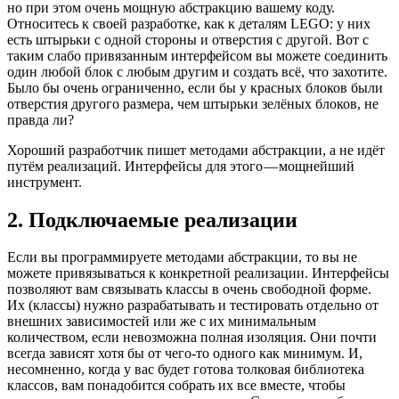
но при этом очень мощную абстракцию вашему коду.
Относитесь к своей разработке, как к деталям LEGO: у них
есть штырьки с одной стороны и отверстия с другой. Вот с
таким слабо привязанным интерфейсом вы можете соединить
один любой блок с любым другим и создать всё, что захотите.
Было бы очень ограниченно, если бы у красных блоков были
отверстия другого размера, чем штырьки зелёных блоков, не
правда ли?
Хороший разработчик пишет методами абстракции, а не идёт
путём реализаций. Интерфейсы для этого — мощнейший
инструмент.
2. Подключаемые реализации
Если вы программируете методами абстракции, то вы не
можете привязываться к конкретной реализации. Интерфейсы
позволяют вам связывать классы в очень свободной форме.
Их (классы) нужно разрабатывать и тестировать отдельно от
внешних зависимостей или же с их минимальным
количеством, если невозможна полная изоляция. Они почти
всегда зависят хотя бы от чего-то одного как минимум. И,
несомненно, когда у вас будет готова толковая библиотека
классов, вам понадобится собрать их все вместе, чтобы