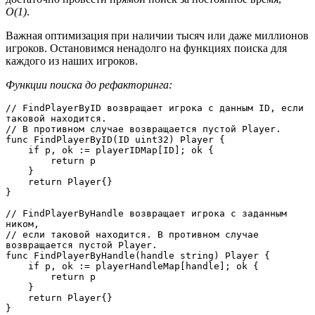
O(1)
.
Важная оптимизация при наличии тысяч или даже миллионов
игроков. Остановимся ненадолго на функциях поиска для
каждого из наших игроков.
Функции поиска до рефакторинга:
// FindPlayerByID возвращает игрока с данным ID, если 
таковой находится.

// В противном случае возвращается пустой Player.

func FindPlayerByID(ID uint32) Player {

    if p, ok := playerIDMap[ID]; ok {

        return p

    }

    return Player{}

}

// FindPlayerByHandle возвращает игрока с заданным 
ником,

// если таковой находится. В противном случае 
возвращается пустой Player.

func FindPlayerByHandle(handle string) Player {

    if p, ok := playerHandleMap[handle]; ok {

        return p

    }

    return Player{}

}
