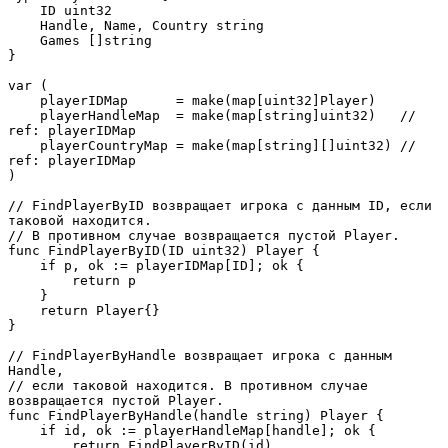
    ID uint32

    Handle, Name, Country string

    Games []string

}

var (

    playerIDMap      = make(map[uint32]Player)

    playerHandleMap  = make(map[string]uint32)   // 
ref: playerIDMap

    playerCountryMap = make(map[string][]uint32) // 
ref: playerIDMap

)

// FindPlayerByID возвращает игрока с данным ID, если 
таковой находится.

// В противном случае возвращается пустой Player.

func FindPlayerByID(ID uint32) Player {

    if p, ok := playerIDMap[ID]; ok {

        return p

    }

    return Player{}

}

// FindPlayerByHandle возвращает игрока с данным 
Handle,

// если таковой находится. В противном случае 
возвращается пустой Player.

func FindPlayerByHandle(handle string) Player {

    if id, ok := playerHandleMap[handle]; ok {

        return FindPlayerByID(id)
