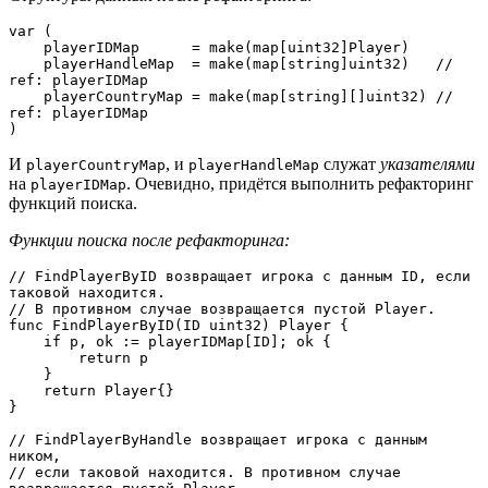
var (

    playerIDMap      = make(map[uint32]Player)

    playerHandleMap  = make(map[string]uint32)   // 
ref: playerIDMap

    playerCountryMap = make(map[string][]uint32) // 
ref: playerIDMap

)
И
, и
служат
указателями
playerCountryMap
playerHandleMap
на
. Очевидно, придётся выполнить рефакторинг
playerIDMap
функций поиска.
Функции поиска после рефакторинга:
// FindPlayerByID возвращает игрока с данным ID, если 
таковой находится.

// В противном случае возвращается пустой Player.

func FindPlayerByID(ID uint32) Player {

    if p, ok := playerIDMap[ID]; ok {

        return p

    }

    return Player{}

}

// FindPlayerByHandle возвращает игрока с данным 
ником,

// если таковой находится. В противном случае 