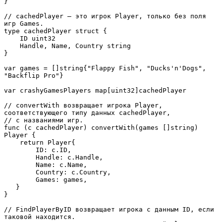
}

// cachedPlayer — это игрок Player, только без поля 
игр Games.

type cachedPlayer struct {

    ID uint32

    Handle, Name, Country string

}

var games = []string{"Flappy Fish", "Ducks'n'Dogs", 
"Backflip Pro"}

var crashyGamesPlayers map[uint32]cachedPlayer

// convertWith возвращает игрока Player, 
соответствующего типу данных cachedPlayer,

// с названиями игр.

func (c cachedPlayer) convertWith(games []string) 
Player {

    return Player{

        ID: c.ID,

        Handle: c.Handle,

        Name: c.Name,

        Country: c.Country,

        Games: games,

   }

}

// FindPlayerByID возвращает игрока с данным ID, если 
таковой находится.
