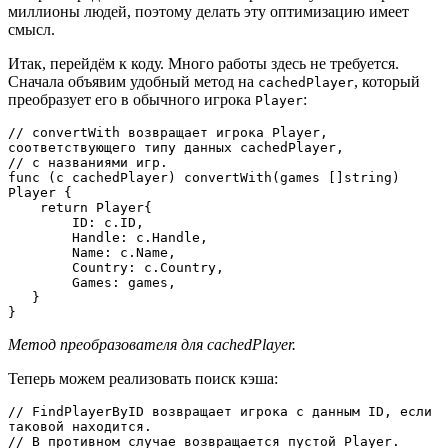
миллионы людей, поэтому делать эту оптимизацию имеет
смысл.
Итак, перейдём к коду. Много работы здесь не требуется.
Сначала объявим удобный метод на
, который
cachedPlayer
преобразует его в обычного игрока
:
Player
// convertWith возвращает игрока Player, 
соответствующего типу данных cachedPlayer,

// с названиями игр.

func (c cachedPlayer) convertWith(games []string) 
Player {

    return Player{

        ID: c.ID,

        Handle: c.Handle,

        Name: c.Name,

        Country: c.Country,

        Games: games,

   }

}
Метод преобразователя для cachedPlayer.
Теперь можем реализовать поиск кэша:
// FindPlayerByID возвращает игрока с данным ID, если 
таковой находится.

// В противном случае возвращается пустой Player.
