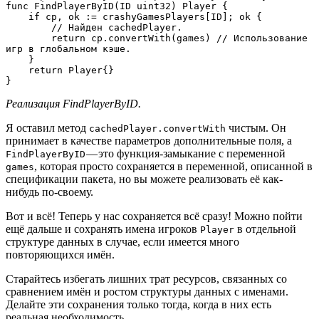
func FindPlayerByID(ID uint32) Player {

    if cp, ok := crashyGamesPlayers[ID]; ok {

        // Найден cachedPlayer.

        return cp.convertWith(games) // Использование 
игр в глобальном кэше.

    }

    return Player{}

}
Реализация FindPlayerByID.
Я оставил метод
чистым. Он
cachedPlayer.convertWith
принимает в качестве параметров дополнительные поля, а
— это функция-замыкание с переменной
FindPlayerByID
, которая просто сохраняется в переменной, описанной в
games
спецификации пакета, но вы можете реализовать её как-
нибудь по-своему.
Вот и всё! Теперь у нас сохраняется всё сразу! Можно пойти
ещё дальше и сохранять имена игроков
в отдельной
Player
структуре данных в случае, если имеется много
повторяющихся имён.
Старайтесь избегать лишних трат ресурсов, связанных со
сравнением имён и ростом структуры данных с именами.
Делайте эти сохранения только тогда, когда в них есть
реальная необходимость.