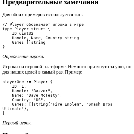
Предварительные замечания
Для обоих примеров используется тип:
// Player обозначает игрока в игре.

type Player struct {

    ID uint32

    Handle, Name, Country string

    Games []string

}
Определение игрока.
Игроки на игровой платформе. Немного притянуто за уши, но
для наших целей в самый раз. Пример:
playerOne := Player {

    ID: 1,

    Handle: "Razzor",

    Name: "Dave McTesty",

    Country: "US",

    Games: []string{"Fire Emblem", "Smash Bros 
Ultimate"},

}
Первый игрок.