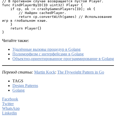
// В противном случае возвращается пустой Player.

func FindPlayerByID(ID uint32) Player {

    if cp, ok := crashyGamesPlayers[ID]; ok {

        // Найден cachedPlayer.

        return cp.convertWith(games) // Использование 
игр в глобальном кэше.

    }

    return Player{}

}
Читайте также:
Удалённые вызовы процедур в Golang
Полиморфизм с интерфейсами в Golang
Объектно-ориентированное программирование в Golang
Перевод статьи:
Martin Kock
:
The Flyweight Pattern in Go
TAGS
Design Patterns
Golang
Facebook
Twitter
WhatsApp
Linkedin