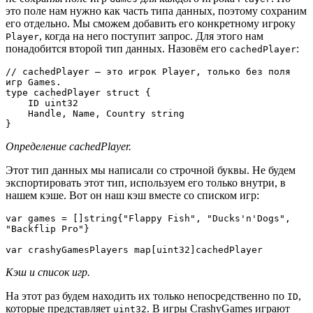
это поле нам нужно как часть типа данных, поэтому сохраним
его отдельно. Мы сможем добавить его конкретному игроку
, когда на него поступит запрос. Для этого нам
Player
понадобится второй тип данных. Назовём его
:
cachedPlayer
// cachedPlayer — это игрок Player, только без поля 
игр Games.

type cachedPlayer struct {

    ID uint32

    Handle, Name, Country string

}
Определение cachedPlayer.
Этот тип данных мы написали со строчной буквы. Не будем
экспортировать этот тип, используем его только внутри, в
нашем кэше. Вот он наш кэш вместе со списком игр:
var games = []string{"Flappy Fish", "Ducks'n'Dogs", 
"Backflip Pro"}

var crashyGamesPlayers map[uint32]cachedPlayer
Кэш и список игр.
На этот раз будем находить их только непосредственно по
,
ID
которые представляет
. В игры CrashyGames играют
uint32