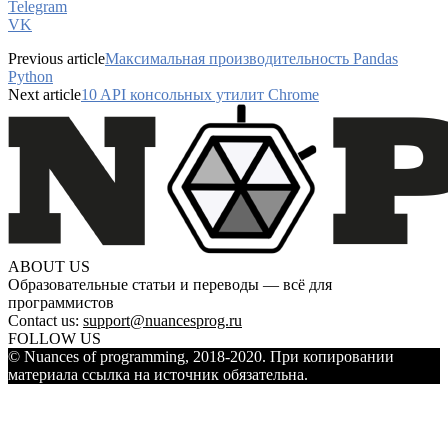
Telegram
VK
Previous article
Максимальная производительность Pandas
Python
Next article
10 API консольных утилит Chrome
ABOUT US
Образовательные статьи и переводы — всё для
программистов
Contact us:
support@nuancesprog.ru
FOLLOW US
© Nuances of programming, 2018-2020. При копировании
материала ссылка на источник обязательна.