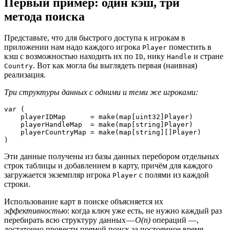
Первый пример: один кэш, три
метода поиска
Представьте, что для быстрого доступа к игрокам в
приложении нам надо каждого игрока
поместить в
Player
кэш с возможностью находить их по
, нику
и стране
ID
Handle
. Вот как могла бы выглядеть первая (наивная)
Country
реализация.
Три структуры данных с одними и теми же игроками:
var (

    playerIDMap      = make(map[uint32]Player)

    playerHandleMap  = make(map[string]Player)

    playerCountryMap = make(map[string][]Player)

)
Эти данные получены из базы данных перебором отдельных
строк таблицы и добавлением в карту, причём для каждого
загружается экземпляр игрока
с полями из каждой
Player
строки.
Использование карт в поиске объясняется их
эффективностью
: когда ключ уже есть, не нужно каждый раз
перебирать всю структуру данных —
O(n)
операций —,
достаточно провести прямой поиск за постоянное время,