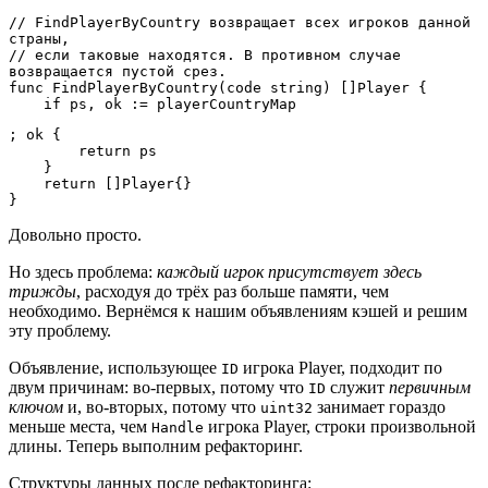
// FindPlayerByCountry возвращает всех игроков данной 
страны,

// если таковые находятся. В противном случае 
возвращается пустой срез.

func FindPlayerByCountry(code string) []Player {

    if ps, ok := playerCountryMap
; ok {

        return ps

    }

    return []Player{}

}
Довольно просто.
Но здесь проблема:
каждый игрок присутствует здесь
трижды
, расходуя до трёх раз больше памяти, чем
необходимо. Вернёмся к нашим объявлениям кэшей и решим
эту проблему.
Объявление, использующее
игрока Player, подходит по
ID
двум причинам: во-первых, потому что
служит
первичным
ID
ключом
и, во-вторых, потому что
занимает гораздо
uint32
меньше места, чем
игрока Player, строки произвольной
Handle
длины. Теперь выполним рефакторинг.
Структуры данных после рефакторинга: