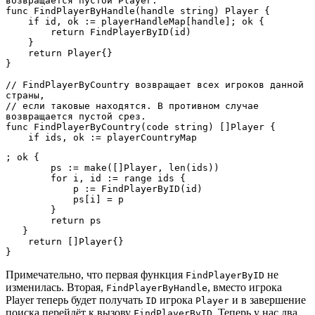
возвращается пустой Player.

func FindPlayerByHandle(handle string) Player {

    if id, ok := playerHandleMap[handle]; ok {

        return FindPlayerByID(id)

    }

    return Player{}

}

// FindPlayerByCountry возвращает всех игроков данной 
страны,

// если таковые находятся. В противном случае 
возвращается пустой срез.

func FindPlayerByCountry(code string) []Player {

    if ids, ok := playerCountryMap
; ok {

        ps := make([]Player, len(ids))

        for i, id := range ids {

            p := FindPlayerByID(id)

            ps[i] = p

        }

        return ps

   }

    return []Player{}

}
Примечательно, что первая функция
не
FindPlayerByID
изменилась. Вторая,
, вместо игрока
FindPlayerByHandle
Player теперь будет получать
игрока
и в завершение
ID
Player
поиска перейдёт к вызову
. Теперь у нас два
FindPlayerByID