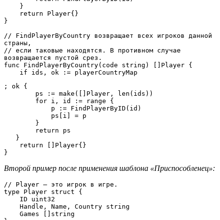
    }

    return Player{}

}

// FindPlayerByCountry возвращает всех игроков данной 
страны,

// если таковые находятся. В противном случае 
возвращается пустой срез.

func FindPlayerByCountry(code string) []Player {

    if ids, ok := playerCountryMap
; ok {

        ps := make([]Player, len(ids))

        for i, id := range {

            p := FindPlayerByID(id)

            ps[i] = p

        }

        return ps

   }

    return []Player{}

}
Второй пример после применения шаблона «Приспособленец»:
// Player — это игрок в игре.

type Player struct {

    ID uint32

    Handle, Name, Country string

    Games []string
