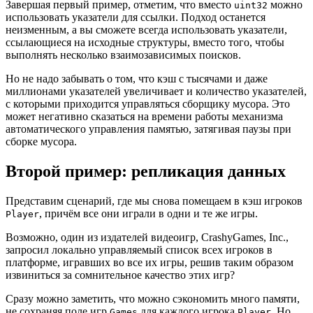
Завершая первый пример, отметим, что вместо
можно
uint32
использовать указатели для ссылки. Подход останется
неизменным, а вы сможете всегда использовать указатели,
ссылающиеся на исходные структуры, вместо того, чтобы
выполнять несколько взаимозависимых поисков.
Но не надо забывать о том, что кэш с тысячами и даже
миллионами указателей увеличивает и количество указателей,
с которыми приходится управляться сборщику мусора. Это
может негативно сказаться на времени работы механизма
автоматического управления памятью, затягивая паузы при
сборке мусора.
Второй пример: репликация данных
Представим сценарий, где мы снова помещаем в кэш игроков
, причём все они играли в одни и те же игры.
Player
Возможно, один из издателей видеоигр, CrashyGames, Inc.,
запросил локально управляемый список всех игроков в
платформе, игравших во все их игры, решив таким образом
извиниться за сомнительное качество этих игр?
Сразу можно заметить, что можно сэкономить много памяти,
не сохраняя поле игр
для каждого игрока
. Но
Games
Player