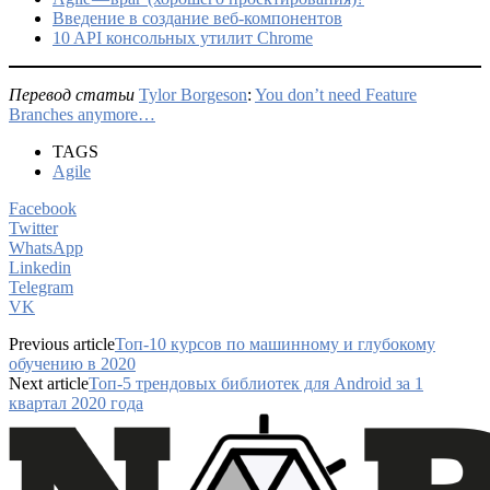
Введение в создание веб-компонентов
10 API консольных утилит Chrome
Перевод статьи
Tylor Borgeson
:
You don’t need Feature
Branches anymore…
TAGS
Agile
Facebook
Twitter
WhatsApp
Linkedin
Telegram
VK
Previous article
Топ-10 курсов по машинному и глубокому
обучению в 2020
Next article
Топ-5 трендовых библиотек для Android за 1
квартал 2020 года