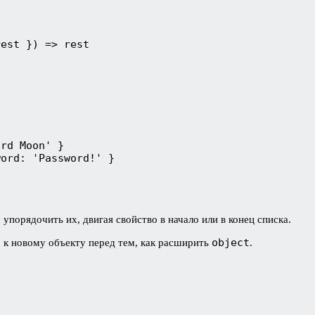
est }) => rest



rd Moon' }

word: 'Password!' }
упорядочить их, двигая свойство в начало или в конец списка.
d
object
к новому объекту перед тем, как расширить
.