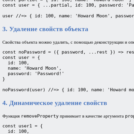
const user = { ...partial, id: 100, password: 'Pa
user //=> { id: 100, name: 'Howard Moon', passwo
3. Удаление свойств объекта
Свойства объекта можно удалить, с помощью деконструкции и опе
const noPassword = ({ password, ...rest }) => res
const user = {

  id: 100,

  name: 'Howard Moon',

  password: 'Password!'

}

noPassword(user) //=> { id: 100, name: 'Howard m
4. Динамическое удаление свойств
removeProperty
pro
Функция
принимает в качестве аргумента
const user1 = {

  id: 100,
