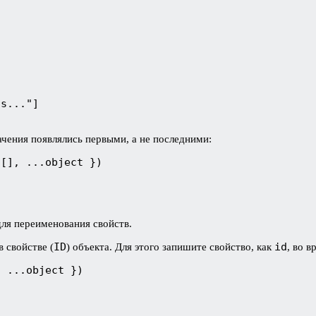
s..."]

ачения появлялись первыми, а не последними:
 [], ...object })
ля переименования свойств.
ID
id
 свойстве (
) объекта. Для этого запишите свойство, как
, во 
 ...object })
