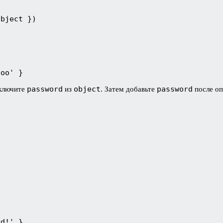
bject })

boo' }
password
object
password
сключите
из
. Затем добавьте
после о
rd!' }