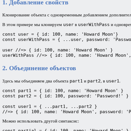
1. Добавление свойств
Клонирование объекта с одновременным добавлением дополнител
user
userWithPass
В этом примере мы клонируем
в
и одновре
const user = { id: 100, name: 'Howard Moon'}

const userWithPass = { ...user, password: 'Passwo
user //=> { id: 100, name: 'Howard Moon' }

userWithPass //=> { id: 100, name: 'Howard Moon'
2. Объединение объектов
part1
part2
user1
Здесь мы объединяем два объекта
и
, в
.
const part1 = { id: 100, name: 'Howard Moon' }

const part2 = { id: 100, password: 'Password!' }

const user1 = { ...part1, ...part2 }

//=> { id: 100, name: 'Howard Moon', password: '
Можно использовать другой синтаксис:
const partial = { id: 100, name: 'Howard Moon' }
