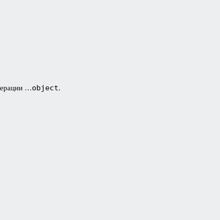
object
перации …
.