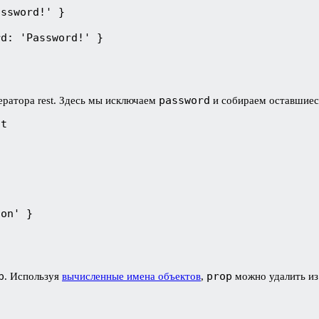
ssword!' }

rd: 'Password!' }
password
ратора rest. Здесь мы исключаем
и собираем оставшиес
t

oon' }
p
prop
. Используя
вычисленные имена объектов
,
можно удалить из