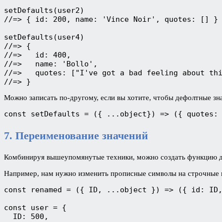
setDefaults(user2)

//=> { id: 200, name: 'Vince Noir', quotes: [] }

setDefaults(user4)

//=> {

//=>   id: 400,

//=>   name: 'Bollo',

//=>   quotes: ["I've got a bad feeling about thi
//=> }
Можно записать по-другому, если вы хотите, чтобы дефолтные зн
const setDefaults = ({ ...object}) => ({ quotes:
7. Переименование значений
Комбинируя вышеупомянутые техники, можно создать функцию д
Например, нам нужно изменить прописные символы на строчные в
const renamed = ({ ID, ...object }) => ({ id: ID,
const user = {

  ID: 500,
