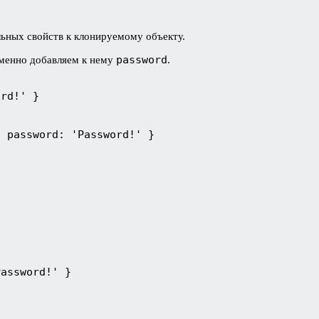
ьных свойств к клонируемому объекту.
password
менно добавляем к нему
.
rd!' }

, password: 'Password!' }
Password!' }