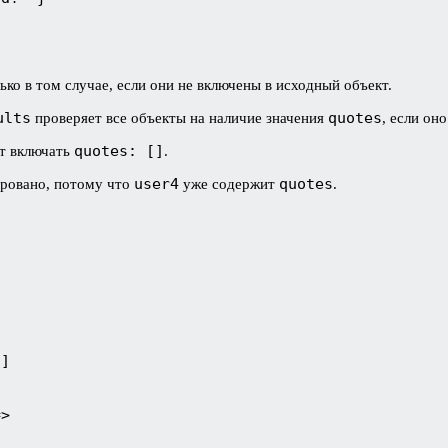
ько в том случае, если они не включены в исходный объект.
ults
quotes
проверяет все объекты на наличие значения
, если он
quotes: []
ет включать
.
user4
quotes
ировано, потому что
уже содержит
.
]

>
