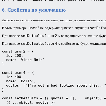
6. Свойства по умолчанию
Дефолтные свойства — это значения, которые устанавливаются тол
user2
quotes
setDefa
В этом примере,
не содержит
. Функция
setDefaults(user2)
При вызове
, возвращаемое значение буд
setDefaults(user4)
При вызове
, свойство не будет модифиц
const user2 = {

  id: 200,

  name: 'Vince Noir'

}

const user4 = {

  id: 400,

  name: 'Bollo',

  quotes: ["I've got a bad feeling about this..."
}

const setDefaults = ({ quotes = [], ...object}) =
  ({ ...object, quotes })
