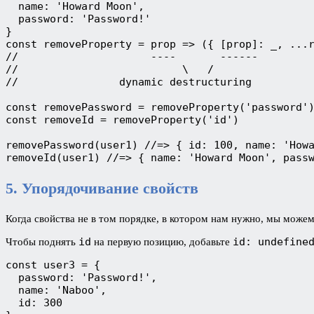
  name: 'Howard Moon',

  password: 'Password!'

}

const removeProperty = prop => ({ [prop]: _, ...r
//                     ----       ------

//                          \   /

//                dynamic destructuring

const removePassword = removeProperty('password')
const removeId = removeProperty('id')

removePassword(user1) //=> { id: 100, name: 'Howa
removeId(user1) //=> { name: 'Howard Moon', pass
5. Упорядочивание свойств
Когда свойства не в том порядке, в котором нам нужно, мы можем 
id
id: undefine
Чтобы поднять
на первую позицию, добавьте
const user3 = {

  password: 'Password!',

  name: 'Naboo',

  id: 300
