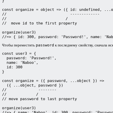
}

const organize = object => ({ id: undefined, ...o
//                            -------------

//                          /

//  move id to the first property

organize(user3)

//=> { id: 300, password: 'Password!', name: 'Na
password
Чтобы переместить
к последнему свойству, сначала и
const user3 = {

  password: 'Password!',

  name: 'Naboo',

  id: 300

}

const organize = ({ password, ...object }) =>

  ({ ...object, password })

//              --------

//             /

// move password to last property

organize(user3)

//=> { name: 'Naboo', id: 300, password: 'Passwo