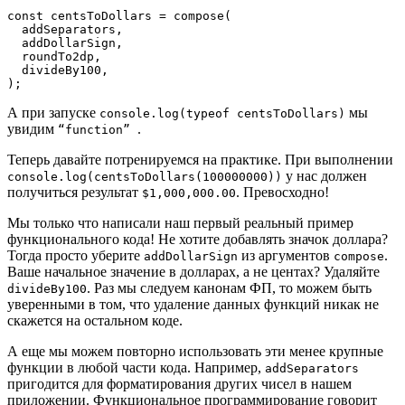
const centsToDollars = compose(

  addSeparators,

  addDollarSign,

  roundTo2dp,

  divideBy100,

);
А при запуске
мы
console.log(typeof centsToDollars)
увидим
.
“function”
Теперь давайте потренируемся на практике. При выполнении
у нас должен
console.log(centsToDollars(100000000))
получиться результат
. Превосходно!
$1,000,000.00
Мы только что написали наш первый реальный пример
функционального кода! Не хотите добавлять значок доллара?
Тогда просто уберите
из аргументов
.
addDollarSign
compose
Ваше начальное значение в долларах, а не центах? Удаляйте
. Раз мы следуем канонам ФП, то можем быть
divideBy100
уверенными в том, что удаление данных функций никак не
скажется на остальном коде.
А еще мы можем повторно использовать эти менее крупные
функции в любой части кода. Например,
addSeparators
пригодится для форматирования других чисел в нашем
приложении. Функциональное программирование говорит