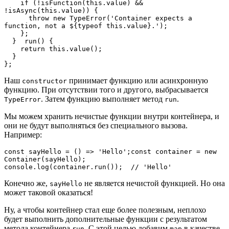
    if (!isFunction(this.value) && 
!isAsync(this.value)) {

      throw new TypeError('Container expects a 
function, not a ${typeof this.value}.');

    };

  }  run() {

    return this.value();

  }

};
Наш
принимает функцию или асинхронную
constructor
функцию. При отсутствии того и другого, выбрасывается
. Затем функцию выполняет метод
.
TypeError
run
Мы можем хранить нечистые функции внутри контейнера, и
они не будут выполняться без специального вызова.
Например:
const sayHello = () => 'Hello';const container = new 
Container(sayHello);
console.log(container.run());  // 'Hello'
Конечно же,
не является нечистой функцией. Но она
sayHello
может таковой оказаться!
Ну, а чтобы контейнер стал еще более полезным, неплохо
будет выполнить дополнительные функции c результатом
метода контейнера
. С этой целью добавим
в качестве
run
map