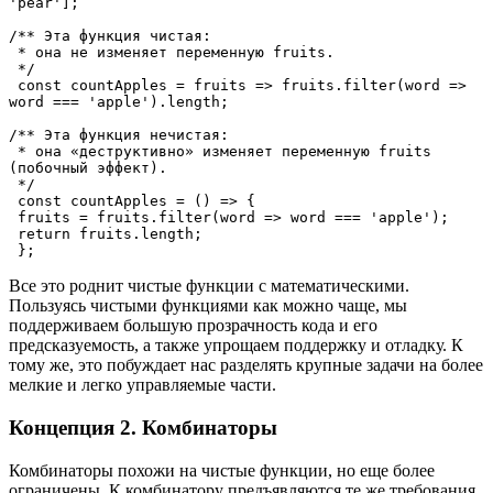
'pear'];

/** Эта функция чистая:

 * она не изменяет переменную fruits.

 */

 const countApples = fruits => fruits.filter(word => 
word === 'apple').length;

/** Эта функция нечистая:

 * она «деструктивно» изменяет переменную fruits 
(побочный эффект).

 */

 const countApples = () => {

 fruits = fruits.filter(word => word === 'apple');

 return fruits.length;

 };
Все это роднит чистые функции с математическими.
Пользуясь чистыми функциями как можно чаще, мы
поддерживаем большую прозрачность кода и его
предсказуемость, а также упрощаем поддержку и отладку. К
тому же, это побуждает нас разделять крупные задачи на более
мелкие и легко управляемые части.
Концепция 2. Комбинаторы
Комбинаторы похожи на чистые функции, но еще более
ограничены. К комбинатору предъявляются те же требования,