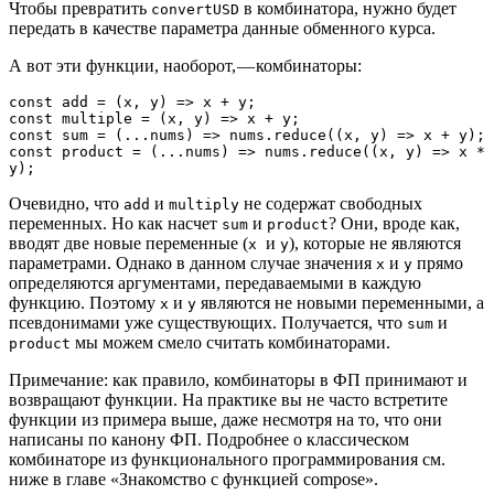
Чтобы превратить
в комбинатора, нужно будет
convertUSD
передать в качестве параметра данные обменного курса.
А вот эти функции, наоборот, — комбинаторы:
const add = (x, y) => x + y;

const multiple = (x, y) => x + y;

const sum = (...nums) => nums.reduce((x, y) => x + y);

const product = (...nums) => nums.reduce((x, y) => x * 
y);
Очевидно, что
и
не содержат свободных
add
multiply
переменных. Но как насчет
и
? Они, вроде как,
sum
product
вводят две новые переменные (
и
), которые не являются
x
y
параметрами. Однако в данном случае значения
и
прямо
x
y
определяются аргументами, передаваемыми в каждую
функцию. Поэтому
и
являются не новыми переменными, а
x
y
псевдонимами уже существующих. Получается, что
и
sum
мы можем смело считать комбинаторами.
product
Примечание: как правило, комбинаторы в ФП принимают и
возвращают функции. На практике вы не часто встретите
функции из примера выше, даже несмотря на то, что они
написаны по канону ФП. Подробнее о классическом
комбинаторе из функционального программирования см.
ниже в главе «Знакомство с функцией compose».