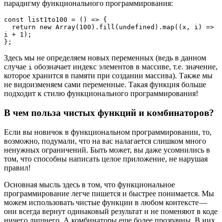
парадигму функционального программирования:
const list1to100 = () => {

  return new Array(100).fill(undefined).map((x, i) => 
i + 1);

};
Здесь мы не определяем новых переменных (ведь в данном
случае
обозначает индекс элементов в массиве, т.е. значение,
i
которое хранится в памяти при создании массива). Также мы
не видоизменяем сами переменные. Такая функция больше
подходит к стилю функционального программирования!
В чем польза чистых функций и комбинаторов?
Если вы новичок в функциональном программировании, то,
возможно, подумали, что на вас налагается слишком много
ненужных ограничений. Быть может, вы даже усомнились в
том, что способны написать целое приложение, не нарушая
правил!
Основная мысль здесь в том, что функциональное
программирование легче пишется и быстрее понимается. Мы
можем использовать чистые функции в любом контексте —
они всегда вернут одинаковый результат и не поменяют в коде
ничего лишнего. А комбинаторы еще более прозрачны. В них