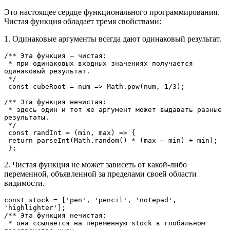
Это настоящее сердце функционального программирования.
Чистая функция обладает тремя свойствами:
1. Одинаковые аргументы всегда дают одинаковый результат.
/** Эта функция — чистая:

 * при одинаковых входных значениях получается 
одинаковый результат.

 */

 const cubeRoot = num => Math.pow(num, 1/3);

/** Эта функция нечистая:

 * здесь один и тот же аргумент может выдавать разные 
результаты.

 */

 const randInt = (min, max) => {

 return parseInt(Math.random() * (max — min) + min);

 };
2. Чистая функция не может зависеть от какой-либо
переменной, объявленной за пределами своей области
видимости.
const stock = ['pen', 'pencil', 'notepad', 
'highlighter'];

/** Эта функция нечистая:

 * она ссылается на переменную stock в глобальном 