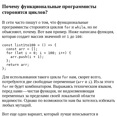
Почему функциональные программисты
сторонятся циклов?
В сети часто пишут о том, что функциональные
программисты сторонятся циклов
и
, но не
for
while
объясняют, почему. Вот вам пример. Ниже написана функция,
которая создает массив значений от
до
:
1
100
const list1to100 = () => {

  const arr = [];

  for (let i = 0; i < 100; i++) {

    arr.push(i + 1);

  };

  return arr;

};
Для использования такого цикла
нам, скорее всего,
for
потребуются две свободные переменные (
и
). Из-за этого
arr
i
не будет комбинатором. Выражаясь техническим языком,
for
перед нами — чистая функция, не видоизменяющая
переменных за пределами своей локальной области
видимости. Однако по возможности нам бы хотелось избежать
любых мутаций.
Вот еще один вариант, который лучше вписывается в