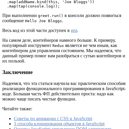
  .map(addName.bind(this, 'Joe Bloggs'))

  .map(tap(console.log));
При выполнении
в консоли должно появиться
greet.run()
сообщение
.
Hello Joe Bloggs
Весь код из этой части доступен в
gist
.
На самом деле, контейнеров намного больше. К примеру,
популярный инструмент
является не чем иным, как
Redux
контейнером для управления состоянием. Мы надеемся, что
данный пример помог вам разобраться с сутью контейнеров и
их пользой.
Заключение
Надеемся, что эта статься научила вас практическим способам
реализации функционального программирования в JavaScript-
коде. Большая часть ФП действительно проста: надо как
можно чаще писать чистые функции.
Читайте также:
Советы по анимации с CSS и JavaScript
3 способа клонирования объектов в JavaScript
Основы JavaScript: управление DOM элементами