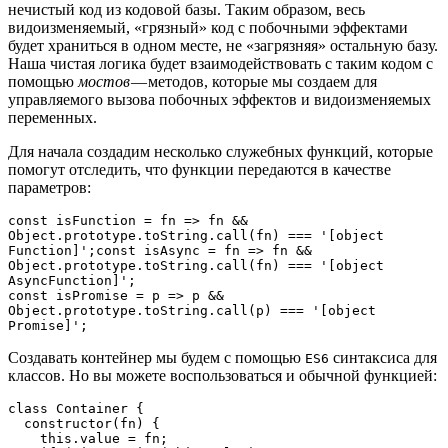
нечистый код из кодовой базы. Таким образом, весь
видоизменяемый, «грязный» код с побочными эффектами
будет храниться в одном месте, не «загрязняя» остальную базу.
Наша чистая логика будет взаимодействовать с таким кодом с
помощью
мостов
— методов, которые мы создаем для
управляемого вызова побочных эффектов и видоизменяемых
переменных.
Для начала создадим несколько служебных функций, которые
помогут отследить, что функции передаются в качестве
параметров:
const isFunction = fn => fn && 
Object.prototype.toString.call(fn) === '[object 
Function]';const isAsync = fn => fn && 
Object.prototype.toString.call(fn) === '[object 
AsyncFunction]';

const isPromise = p => p && 
Object.prototype.toString.call(p) === '[object 
Promise]';
Создавать контейнер мы будем с помощью
синтаксиса для
ES6
классов. Но вы можете воспользоваться и обычной функцией:
class Container {

  constructor(fn) {

    this.value = fn;
