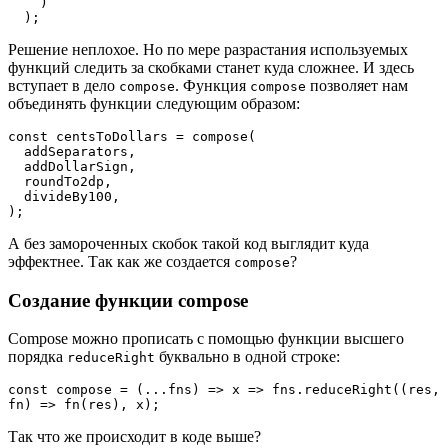
    )

  );
Решение неплохое. Но по мере разрастания используемых
функций следить за скобками станет куда сложнее. И здесь
вступает в дело
. Функция
позволяет нам
compose
compose
объединять функции следующим образом:
const centsToDollars = compose(

  addSeparators,

  addDollarSign,

  roundTo2dp,

  divideBy100,

);
А без замороченных скобок такой код выглядит куда
эффектнее. Так как же создается
?
compose
Создание функции compose
Compose можно прописать с помощью функции высшего
порядка
буквально в одной строке:
reduceRight
const compose = (...fns) => x => fns.reduceRight((res, 
fn) => fn(res), x);
Так что же происходит в коде выше?