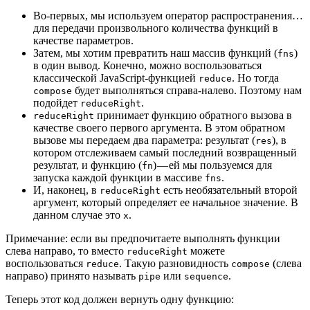
Во-первых, мы используем оператор распространения…
для передачи произвольного количества функций в
качестве параметров.
Затем, мы хотим превратить наш массив функций (
)
fns
в один вывод. Конечно, можно воспользоваться
классической JavaScript-функцией
. Но тогда
reduce
будет выполняться справа-налево. Поэтому нам
compose
подойдет
.
reduceRight
принимает функцию обратного вызова в
reduceRight
качестве своего первого аргумента. В этом обратном
вызове мы передаем два параметра: результат (
), в
res
котором отслеживаем самый последний возвращенный
результат, и функцию (
) — ей мы пользуемся для
fn
запуска каждой функции в массиве
.
fns
И, наконец, в
есть необязательный второй
reduceRight
аргумент, который определяет ее начальное значение. В
данном случае это
.
x
Примечание: если вы предпочитаете выполнять функции
слева направо, то вместо
можете
reduceRight
воспользоваться
. Такую разновидность
(слева
reduce
compose
направо) принято называть
или
.
pipe
sequence
Теперь этот код должен вернуть одну функцию: