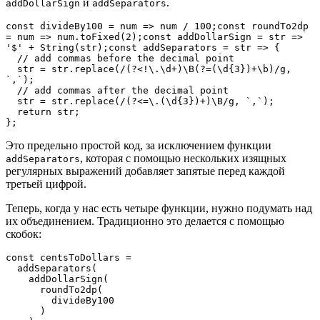
и
.
addDollarSign
addSeparators
const divideBy100 = num => num / 100;const roundTo2dp 
= num => num.toFixed(2);const addDollarSign = str => 
'$' + String(str);const addSeparators = str => {

  // add commas before the decimal point

  str = str.replace(/(?<!\.\d+)\B(?=(\d{3})+\b)/g, 
`,`);

  // add commas after the decimal point

  str = str.replace(/(?<=\.(\d{3})+)\B/g, `,`);

  return str;

};
Это предельно простой код, за исключением функции
, которая с помощью нескольких изящных
addSeparators
регулярных выражений добавляет запятые перед каждой
третьей цифрой.
Теперь, когда у нас есть четыре функции, нужно подумать над
их объединением. Традиционно это делается с помощью
скобок:
const centsToDollars = 

  addSeparators(

    addDollarSign(

      roundTo2dp(

        divideBy100

      )
