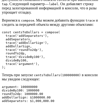
. Следующий параметр —
. Он добавляет строку
tap
label
перед залогированной информацией в консоли, что в разы
упрощает отладку.
Вернемся к
. Мы можем добавить функции
и
compose
trace
следить за передачей объекта между другими объектами:
const centsToDollars = compose(

  trace('addSeparators'),

  addSeparators,

  trace('addDollarSign'),

  addDollarSign,

  trace('roundTo2dp'),

  roundTo2dp,

  trace('divideBy100'),

  divideBy100,

  trace('argument'),

);
Теперь при запуске
в консоли
centsToDollars(100000000)
мы увидим следующее:
argument: 100000000

divideBy100: 1000000

roundTo2dp: 1000000.00

addDollarSign: $1000000.00

addSeparators: $1,000,000.00