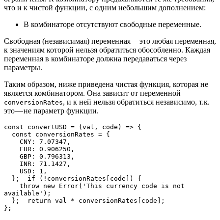
что и к чистой функции, с одним небольшим дополнением:
В комбинаторе отсутствуют свободные переменные.
Свободная (независимая) переменная — это любая переменная,
к значениям которой нельзя обратиться обособленно. Каждая
переменная в комбинаторе должна передаваться через
параметры.
Таким образом, ниже приведена чистая функция, которая не
является комбинатором. Она зависит от переменной
, и к ней нельзя обратиться независимо, т.к.
conversionRates
это — не параметр функции.
const convertUSD = (val, code) => {

  const conversionRates = {

    CNY: 7.07347,

    EUR: 0.906250,

    GBP: 0.796313,

    INR: 71.1427,

    USD: 1,

  };  if (!conversionRates[code]) {

    throw new Error('This currency code is not 
available');

  };  return val * conversionRates[code];

};