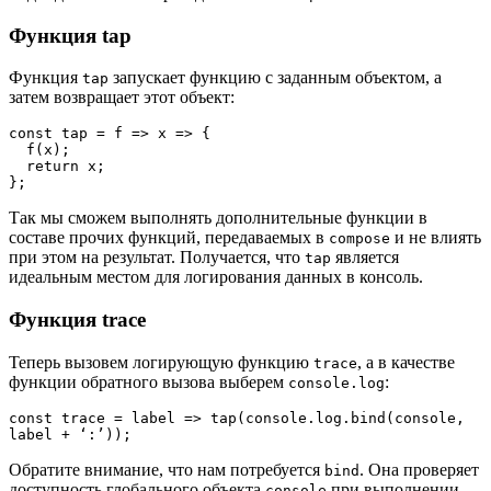
Функция tap
Функция
запускает функцию с заданным объектом, а
tap
затем возвращает этот объект:
const tap = f => x => {

  f(x);

  return x;

};
Так мы сможем выполнять дополнительные функции в
составе прочих функций, передаваемых в
и не влиять
compose
при этом на результат. Получается, что
является
tap
идеальным местом для логирования данных в консоль.
Функция trace
Теперь вызовем логирующую функцию
, а в качестве
trace
функции обратного вызова выберем
:
console.log
const trace = label => tap(console.log.bind(console, 
label + ‘:’));
Обратите внимание, что нам потребуется
. Она проверяет
bind
доступность глобального объекта
при выполнении
console