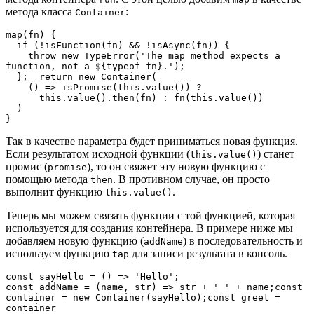
метода класса
:
Container
map(fn) {

  if (!isFunction(fn) && !isAsync(fn)) {

    throw new TypeError('The map method expects a 
function, not a ${typeof fn}.');

  };  return new Container(

    () => isPromise(this.value()) ?

      this.value().then(fn) : fn(this.value())

  )

}
Так в качестве параметра будет приниматься новая функция.
Если результатом исходной функции (
) станет
this.value()
промис (
), то он свяжет эту новую функцию с
promise
помощью метода
. В противном случае, он просто
then
выполнит функцию
.
this.value()
Теперь мы можем связать функции с той функцией, которая
используется для создания контейнера. В примере ниже мы
добавляем новую функцию (
) в последовательность и
addName
используем функцию
для записи результата в консоль.
tap
const sayHello = () => 'Hello';

const addName = (name, str) => str + ' ' + name;const 
container = new Container(sayHello);const greet = 
container
