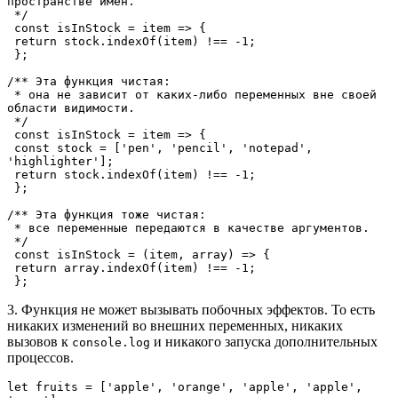
пространстве имен.

 */

 const isInStock = item => {

 return stock.indexOf(item) !== -1;

 };

/** Эта функция чистая:

 * она не зависит от каких-либо переменных вне своей 
области видимости.

 */

 const isInStock = item => {

 const stock = ['pen', 'pencil', 'notepad', 
'highlighter'];

 return stock.indexOf(item) !== -1;

 };

/** Эта функция тоже чистая: 

 * все переменные передаются в качестве аргументов.

 */

 const isInStock = (item, array) => {

 return array.indexOf(item) !== -1;

 };
3. Функция не может вызывать побочных эффектов. То есть
никаких изменений во внешних переменных, никаких
вызовов к
и никакого запуска дополнительных
console.log
процессов.
let fruits = ['apple', 'orange', 'apple', 'apple', 