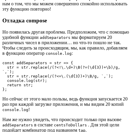
нам о том, что мы можем совершенно спокойно использовать
эту функцию повторно!
Отладка compose
Но появилась другая проблема. Предположим, что с помощью
удобной функции
мы форматируем 20
addSeparators
различных чисел в приложении… но что-то пошло не так.
Чтобы следить за происходящим, мы, как правило, добавляем
в функцию оператор
:
console.log
const addSeparators = str => {

  str = str.replace(/(?<!\.\d+)\B(?=(\d{3})+\b)/g, 
`,`);

  str = str.replace(/(?<=\.(\d{3})+)\B/g, `,`);

  console.log(str);

  return str;

};
Но сейчас от этого мало пользы, ведь функция запускается 20
раз при каждой загрузке приложения, и мы видим 20 копий
!
console.log
Нам же нужно увидеть, что происходит только при вызове
в составе
. Для этой цели
addSeparators
centsToDollars
подойдет комбинатор под названием
.
tap