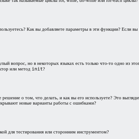
ыке так называемые циклы for, while, do-while или for-each циклы?
ользуетесь? Как вы добавляете параметры в эти функции? Если вы 
пый вопрос, но в некоторых языках есть только что-то одно из этог
init
уктор или метод
?
решение о том, что делать, и как вы его используете? Это выглядит 
е открывают новые варианты работы с ошибками?
екой для тестирования или сторонним инструментом?