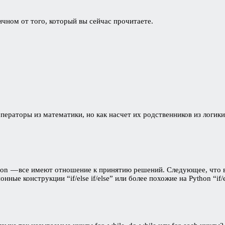
чном от того, который вы сейчас прочитаете.
операторы из математики, но как насчет их родственников из логик
thon — все имеют отношение к принятию решений. Следующее, что 
ые конструкции “if/else if/else” или более похожие на Python “if/e