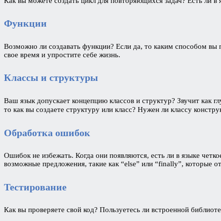
Как вы можете создать цикл для повторяющихся задач? Есть ли в яз
Функции
Возможно ли создавать функции? Если да, то каким способом вы п
свое время и упростите себе жизнь.
Классы и структуры
Ваш язык допускает концепцию классов и структур? Звучит как глу
то как вы создаете структуру или класс? Нужен ли классу констр
Обработка ошибок
Ошибок не избежать. Когда они появляются, есть ли в языке четкое 
возможные предложения, такие как “else” или “finally”, которы
Тестирование
Как вы проверяете свой код? Пользуетесь ли встроенной библиот