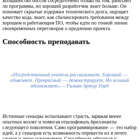
Большинство боссов сосредоточено только на том, работают
ли программы, но хороший разработчик знает больше. Он
понимает скрытые издержки технического долга, ощущает
качество кода, знает, как сбалансировать требования между
хорошим и работающим ПО, чтобы идти по тонкой линии
своевременных переговоров о продлении проекта.
Способность преподавать
«Посредственный учитель рассказывает. Хороший
—
объясняет. Прекрасный
—
демонстрирует. Но великий
вдохновляет». — Уильям Артур Уорд
Истинные сеньоры испытывают страсть, заряжая менее
опытных коллег и помогая отшлифовать бриллианты
следующего поколения. Само программирование — это набор
идей, а у сеньоров есть возможность перевести их в нечто
сжатое и легко усваиваемое. Способность общаться и