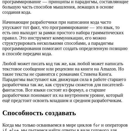
программирование — принципы и парадигмы, составляющие
большую часть способов мышления, лежащих в основе
создания кода.
Начинающие разработчики при написании кода часто
упускают тот факт, что программирование — это язык, то
есть оно выходит за рамки простого набора грамматических
правил. Это инструмент коммуникации, его можно
структурировать несколькими способами, а парадигмы
программирования помогают создать определенную позицию
в способе передачи кода.
Любой может писать код так же, как любой может написать
текстовое сообщение или рецензии на книги на Amazon. Но
такие тексты не сравнятся с романами Стивена Кинга.
Парадигмы выступают как движущая сила в работе старшего
разработчика так же, как структуры сюжетов для писателей-
фантастов. Все языки состоят из формул, а старшие
разработчики понимают их на внутреннем уровне, который
ещё предстоит освоить младшим и средним разработчикам.
Способность создавать
Когда мы только осваиваемся в мире циклов
и операторов
for
,
, мы пытаемся найти ответы в виде готового для
if
else