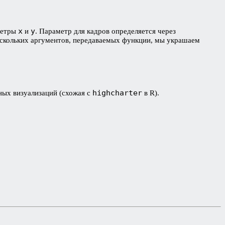
x
y
метры
и
. Параметр для кадров определяется через
ескольких аргументов, передаваемых функции, мы украшаем
highcharter
вных визуализаций (схожая с
в R).