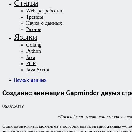
Статьи
Web-разработка
Тренды
Наука о данных
Разное
Языки
Golang
Python
Java
PHP
Java Script
Наука о данных
Создание анимации Gapminder двумя стро
06.07.2019
«Дисклеймер: мною использовался но
Один из значимых моментов в истории визуализации данных — п
момента создание такой же анимации стало показателем мастерст