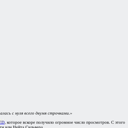
алась с нуля всего двумя строчками.»
ED
, которое вскоре получило огромное число просмотров. С этого
ти или Нейта Сильвера.