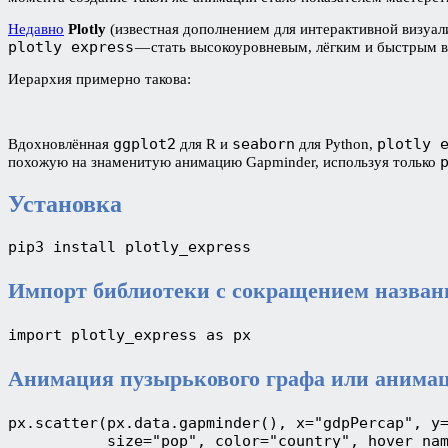
Недавно
Plotly
(известная дополнением для интерактивной визуал
plotly express
— стать высокоуровневым, лёгким и быстрым в
Иерархия примерно такова:
ggplot2
seaborn
plotly 
Вдохновлённая
для R и
для Python,
похожую на знаменитую анимацию Gapminder, используя только
Установка
pip3 install plotly_express
Импорт библиотеки с сокращением назван
import plotly_express as px
Анимация пузырькового графа или анима
px.scatter(px.data.gapminder(), x="gdpPercap", y=
           size="pop", color="country", hover_nam