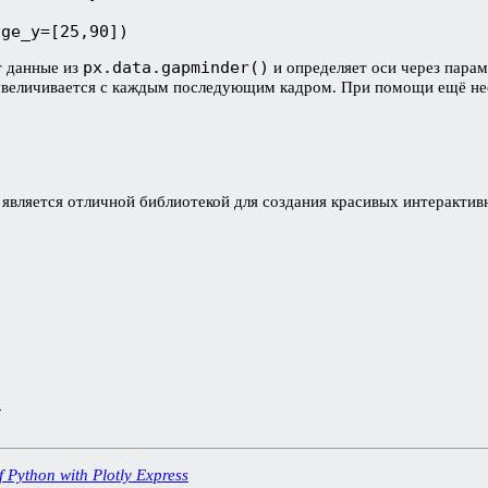
nge_y=[25,90])
px.data.gapminder()
т данные из
и определяет оси через пара
го увеличивается с каждым последующим кадром. При помощи ещё н
я является отличной библиотекой для создания красивых интеракти
х
 Python with Plotly Express