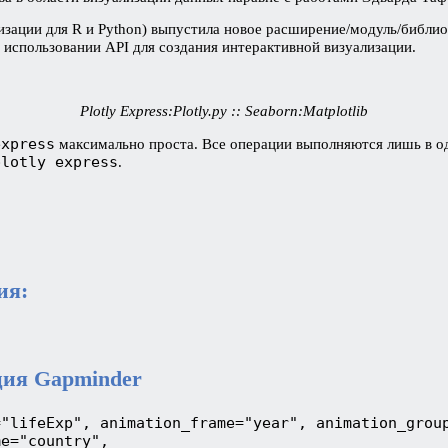
изации для R и Python) выпустила новое расширение/модуль/библи
 использовании API для создания интерактивной визуализации.
Plotly Express:Plotly.py :: Seaborn:Matplotlib
express
максимально проста. Все операции выполняются лишь в одн
plotly express
.
ия:
ция Gapminder
"lifeExp", animation_frame="year", animation_group
e="country", 
