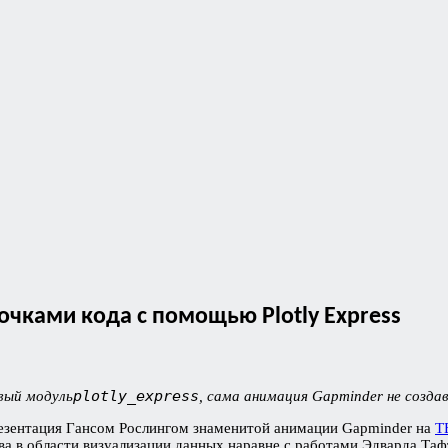
чками кода с помощью Plotly Express
plotly_express
вый модуль
, сама анимация Gapminder не создав
резентация Гансом Рослингом знаменитой анимации Gapminder на
T
ва в области визуализации данных наравне с работами Эдварда Таф