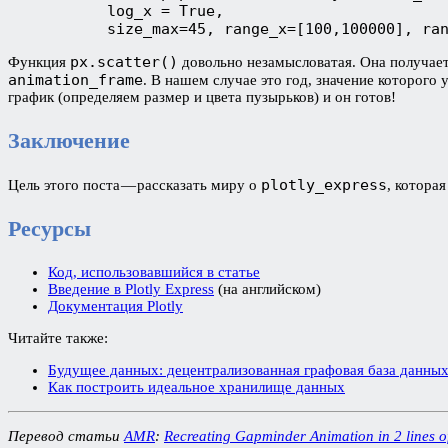
           log_x = True, 

           size_max=45, range_x=[100,100000], ra
px.scatter()
Функция
довольно незамысловатая. Она получае
animation_frame
. В нашем случае это год, значение которо
график (определяем размер и цвета пузырьков) и он готов!
Заключение
plotly_express
Цель этого поста — рассказать миру о
, котора
Ресурсы
Код, использовавшийся в статье
Введение в Plotly Express
(на английском)
Документация Plotly
Читайте также:
Будущее данных: децентрализованная графовая база данны
Как построить идеальное хранилище данных
Перевод статьи
AMR
:
Recreating Gapminder Animation in 2 lines of