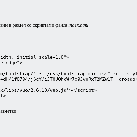
авим в раздел со скриптами файла
index.html
.
idth, initial-scale=1.0">

e=edge">

m/bootstrap/4.3.1/css/bootstrap.min.css" rel="styl
+dH/1fQ784/j6cY/iJTQUOhcWr7x9JvoRxT2MZw1T" crossor
x/libs/vue/2.6.10/vue.js"></script>

t>

разметки.