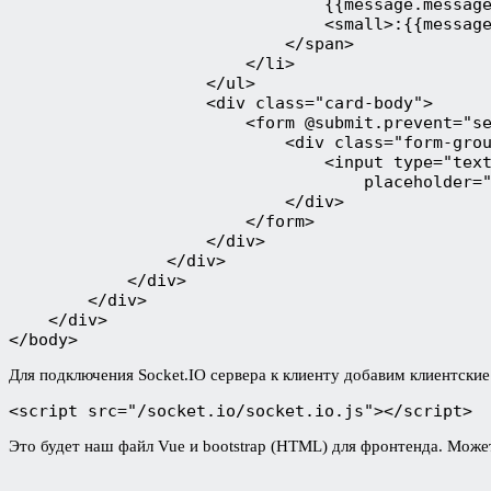
                                {{message.message
                                <small>:{{message
                            </span>

                        </li>

                    </ul>

                    <div class="card-body">

                        <form @submit.prevent="se
                            <div class="form-grou
                                <input type="text
                                    placeholder="
                            </div>

                        </form>

                    </div>

                </div>

            </div>

        </div>

    </div>

</body>
Для подключения Socket.IO сервера к клиенту добавим клиентские 
<script src="/socket.io/socket.io.js"></script>
Это будет наш файл Vue и bootstrap (HTML) для фронтенда. Может