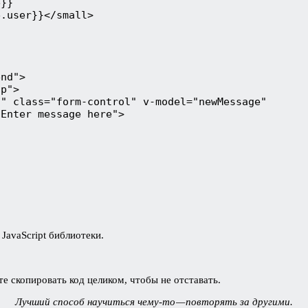
}}

.user}}</small>

nd">

p">

" class="form-control" v-model="newMessage"

Enter message here">

JavaScript библиотеки.
е скопировать код целиком, чтобы не отставать.
Лучший способ научиться чему-то — повторять за другими.