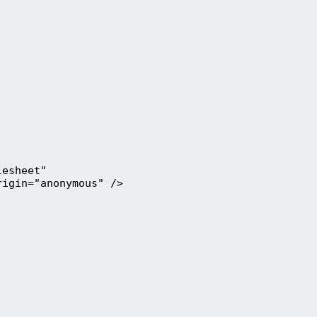
esheet"

igin="anonymous" />
