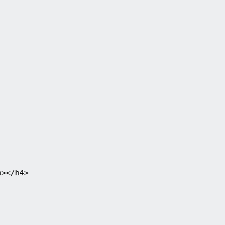
></h4>
