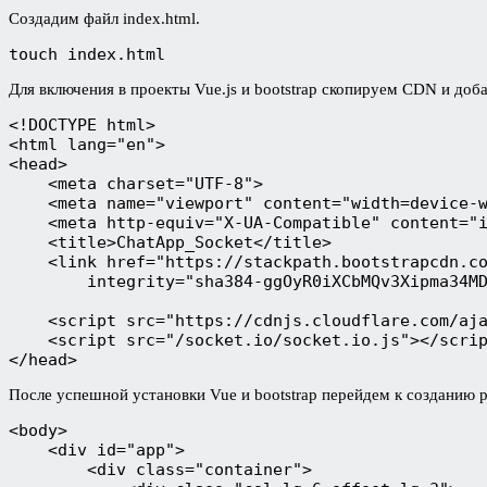
Создадим файл index.html.
touch index.html
Для включения в проекты Vue.js и bootstrap скопируем CDN и доб
<!DOCTYPE html>

<html lang="en">

<head>

    <meta charset="UTF-8">

    <meta name="viewport" content="width=device-w
    <meta http-equiv="X-UA-Compatible" content="i
    <title>ChatApp_Socket</title>

    <link href="https://stackpath.bootstrapcdn.co
        integrity="sha384-ggOyR0iXCbMQv3Xipma34MD
    <script src="https://cdnjs.cloudflare.com/aja
    <script src="/socket.io/socket.io.js"></scrip
</head>
После успешной установки Vue и bootstrap перейдем к созданию 
<body>

    <div id="app">

        <div class="container">
