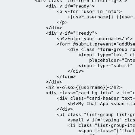
            <div class="col-lg-6 offset-lg-3">

                <div v-if="ready">

                    <p v-for="user in info">

                        {{user.username}} {{user.
                    </p>

                </div>

                <div v-if="!ready">

                    <h4>Enter your username</h4>

                    <form @submit.prevent="addUse
                        <div class="form-group ro
                            <input type="text" cl
                                placeholder="Ente
                            <input type="submit" 
                        </div>

                    </form>

                </div>

                <h2 v-else>{{username}}</h2>

                <div class="card bg-info" v-if="r
                    <div class="card-header text-
                        <h4>My Chat App <span cla
                    </div>

                    <ul class="list-group list-gr
                        <small v-if="typing" clas
                        <li class="list-group-ite
                            <span :class="{'float