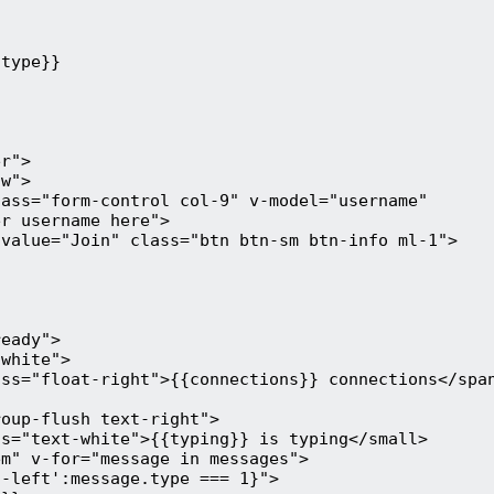
type}}

r">

w">

ass="form-control col-9" v-model="username"

r username here">

value="Join" class="btn btn-sm btn-info ml-1">

eady">

white">

ss="float-right">{{connections}} connections</span
oup-flush text-right">

s="text-white">{{typing}} is typing</small>

m" v-for="message in messages">

-left':message.type === 1}">
