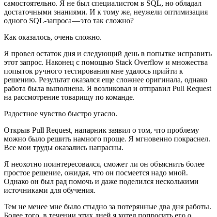
самостоятельно. Я не был специалистом в SQL, но обладал
достаточными знаниями. И к тому же, неужели оптимизация
одного SQL-запроса — это так сложно?
Как оказалось, очень сложно.
Я провел остаток дня и следующий день в попытке исправить
этот запрос. Наконец с помощью Stack Overflow и множества
попыток ручного тестирования мне удалось прийти к
решению. Результат оказался еще сложнее оригинала, однако
работа была выполнена. Я возликовал и отправил Pull Request
на рассмотрение товарищу по команде.
Радостное чувство быстро угасло.
Открыв Pull Request, напарник заявил о том, что проблему
можно было решить намного проще. Я мгновенно покраснел.
Все мои труды оказались напрасны.
Я неохотно поинтересовался, сможет ли он объяснить более
простое решение, ожидая, что он посмеется надо мной.
Однако он был рад помочь и даже поделился несколькими
источниками для обучения.
Тем не менее мне было стыдно за потерянные два дня работы.
Более того, в течении этих дней я хотел попросить его о