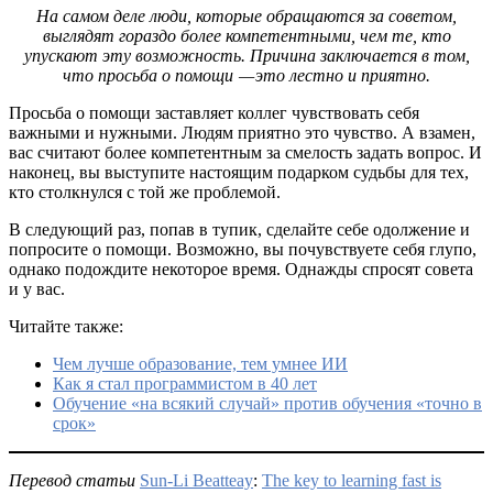
На самом деле люди, которые обращаются за советом,
выглядят гораздо более компетентными, чем те, кто
упускают эту возможность. Причина заключается в том,
что просьба о помощи — это лестно и приятно.
Просьба о помощи заставляет коллег чувствовать себя
важными и нужными. Людям приятно это чувство. А взамен,
вас считают более компетентным за смелость задать вопрос. И
наконец, вы выступите настоящим подарком судьбы для тех,
кто столкнулся с той же проблемой.
В следующий раз, попав в тупик, сделайте себе одолжение и
попросите о помощи. Возможно, вы почувствуете себя глупо,
однако подождите некоторое время. Однажды спросят совета
и у вас.
Читайте также:
Чем лучше образование, тем умнее ИИ
Как я стал программистом в 40 лет
Обучение «на всякий случай» против обучения «точно в
срок»
Перевод статьи
Sun-Li Beatteay
:
The key to learning fast is