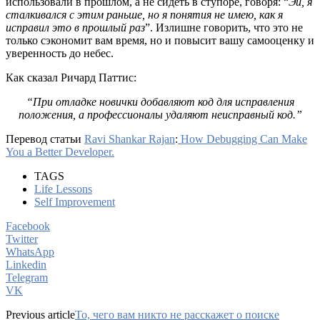
использовали в прошлом, а не сидеть в ступоре, говоря: “
Эй, я
сталкивался с этим раньше, но я понятия не имею, как я
исправил это в прошлый раз
”. Излишне говорить, что это не
только сэкономит вам время, но и повысит вашу самооценку и
уверенность до небес.
Как сказал Ричард Паттис:
“При отладке новички добавляют код для исправления
положения, а профессионалы удаляют неисправный код.”
Перевод статьи
Ravi Shankar Rajan
:
How Debugging Can Make
You a Better Developer.
TAGS
Life Lessons
Self Improvement
Facebook
Twitter
WhatsApp
Linkedin
Telegram
VK
Previous article
То, чего вам никто не расскажет о поиске