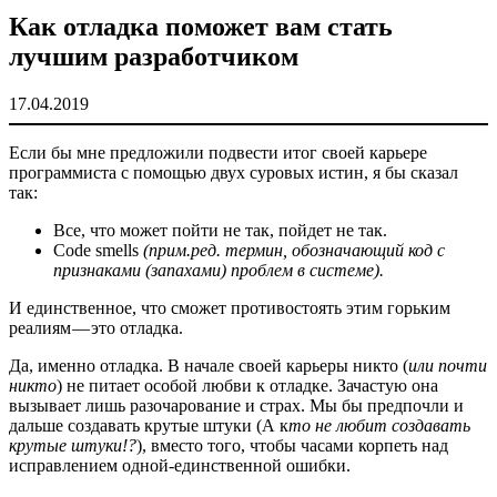
Как отладка поможет вам стать
лучшим разработчиком
17.04.2019
Если бы мне предложили подвести итог своей карьере
программиста с помощью двух суровых истин, я бы сказал
так:
Все, что может пойти не так, пойдет не так.
Code smells
(прим.ред. термин, обозначающий код с
признаками (запахами) проблем в системе).
И единственное, что сможет противостоять этим горьким
реалиям — это отладка.
Да, именно отладка. В начале своей карьеры никто (
или почти
никто
) не питает особой любви к отладке. Зачастую она
вызывает лишь разочарование и страх. Мы бы предпочли и
дальше создавать крутые штуки (А к
то не любит создавать
крутые штуки!?
), вместо того, чтобы часами корпеть над
исправлением одной-единственной ошибки.