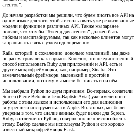
агентов”.
До начала разработки мы решили, что будем писать все API на
одном языке для того, чтобы использовать уже реализованные
модели и функции в различных API. Также мы заранее
поняли, что хотя бы “бэкенд для агентов” должен быть
гибким и масштабируемым, так как несколько клиентов могут
запрашивать связь с узлом одновременно.
Rails, который, к сожалению, довольно медленный, мы даже
не рассматривали как вариант. Конечно, это не единственный
способ использовать Ruby для приложений и API, есть и
другие микрофреймворки, как, например, Sinatra. Это
замечательный фреймворк, маленький и простой в
использовании, поэтому мы могли бы писать и на нём.
Мы выбрали Python по двум причинам. Во-первых, создатели
Sqreen (Pierre Betouin и Jean-Baptiste Aviat) уже имели опыт
работы с этим языком и использовали его для написания
внутреннего инструментала в Apple. Во-вторых, мы были
уверены в том, что анализ данных будет важен для Sqreen.
Ruby, в отличии от Python, совершенно не приспособлен к
этому. Выбор сделан: мы используем Python и его хорошо
известный микрофреймворк Flask.