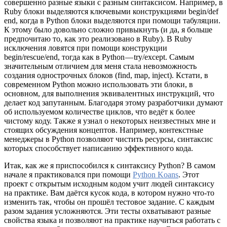
совершенно разные языки с разным синтаксисом. Например, в
Ruby блоки выделяются ключевыми конструкциями begin/def
end, когда в Python блоки выделяются при помощи табуляции.
К этому было довольно сложно привыкнуть (и да, я больше
предпочитаю то, как это реализовано в Ruby). В Ruby
исключения ловятся при помощи конструкции
begin/rescue/end, тогда как в Python — try/except. Самым
значительным отличием для меня стала невозможность
создания однострочных блоков (find, map, inject). Кстати, в
современном Python можно использовать эти блоки, в
основном, для выполнения эквивалентных инструкций, что
делает код запутанным. Благодаря этому разработчики думают
об используемом количестве циклов, что ведёт к более
чистому коду. Также я узнал о некоторых неизвестных мне и
стоящих обсуждения концептов. Например, контекстные
менеджеры в Python позволяют чистить ресурсы, синтаксис
которых способствует написанию эффективного кода.
Итак, как же я приспособился к синтаксису Python? В самом
начале я практиковался при помощи
Python Koans
. Этот
проект с открытым исходным кодом учит людей синтаксису
на практике. Вам даётся кусок кода, в котором нужно что-то
изменить так, чтобы он прошёл тестовое задание. С каждым
разом задания усложняются. Эти тесты охватывают разные
свойства языка и позволяют на практике научиться работать с