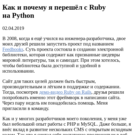
Как и почему я перешёл с Ruby
на Python
02.04.2019
В 2008, когда я ещё учился на инженера-разработчика, двое
моих друзей решили запустить проект под названием
Feedbooks
. Суть проекта состояла в создании электронной
библиотеки, которая содержит как признанные шедевры
мировой литературы, так и самиздат. При этом хотелось,
чтобы библиотека была доступной и удобной в
использовании.
Сайт для таких целей должен быть быстрым,
производительным и лёгким в поддержке и содержании.
Тогда, посмотрев
демо-видео Ruby on Rails
, друзья решили
попробовать именно этот фреймворк в написании сайта.
Через пару недель им понадобилась помощь. Меня
пригласили в команду.
Как и у многих разработчиков моего поколения, у меня уже
был небольшой опыт работы с PHP и MySQL. Даже больше, я
внёс вклад в развитие нескольких CMS с открытым исходным
кодом. Так что я считал себя достаточно продвинутым в веб-