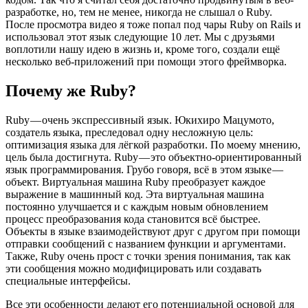
разработке, но, тем не менее, никогда не слышал о Ruby.
После просмотра видео я тоже попал под чары Ruby on Rails и
использовал этот язык следующие 10 лет. Мы с друзьями
воплотили нашу идею в жизнь и, кроме того, создали ещё
несколько веб-приложений при помощи этого фреймворка.
Почему же Ruby?
Ruby — очень экспрессивный язык. Юкихиро Мацумото,
создатель языка, преследовал одну несложную цель:
оптимизация языка для лёгкой разработки. По моему мнению,
цель была достигнута. Ruby — это объектно-ориентированный
язык программирования. Грубо говоря, всё в этом языке —
объект. Виртуальная машина Ruby преобразует каждое
выражение в машинный код. Эта виртуальная машина
постоянно улучшается и с каждым новым обновлением
процесс преобразования кода становится всё быстрее.
Объекты в языке взаимодействуют друг с другом при помощи
отправки сообщений с названием функции и аргументами.
Также, Ruby очень прост с точки зрения понимания, так как
эти сообщения можно модифицировать или создавать
специальные интерфейсы.
Все эти особенности делают его потенциальной основой для