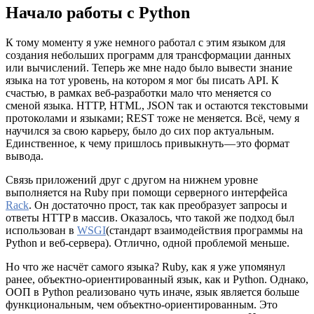
Начало работы с Python
К тому моменту я уже немного работал с этим языком для
создания небольших программ для трансформации данных
или вычислений. Теперь же мне надо было вывести знание
языка на тот уровень, на котором я мог бы писать API. К
счастью, в рамках веб-разработки мало что меняется со
сменой языка. HTTP, HTML, JSON так и остаются текстовыми
протоколами и языками; REST тоже не меняется. Всё, чему я
научился за свою карьеру, было до сих пор актуальным.
Единственное, к чему пришлось привыкнуть — это формат
вывода.
Связь приложений друг с другом на нижнем уровне
выполняется на Ruby при помощи серверного интерфейса
Rack
. Он достаточно прост, так как преобразует запросы и
ответы HTTP в массив. Оказалось, что такой же подход был
использован в
WSGI
(стандарт взаимодействия программы на
Python и веб-сервера). Отлично, одной проблемой меньше.
Но что же насчёт самого языка? Ruby, как я уже упомянул
ранее, объектно-ориентированный язык, как и Python. Однако,
ООП в Python реализовано чуть иначе, язык является больше
функциональным, чем объектно-ориентированным. Это