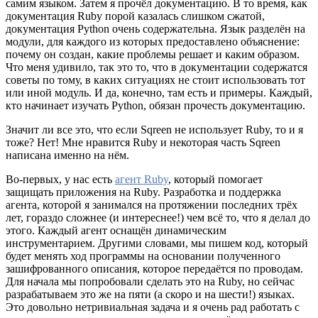
самим языком. Затем я прочёл документацию. В то время, как
документация Ruby порой казалась слишком сжатой,
документация Python очень содержательна. Язык разделён на
модули, для каждого из которых предоставлено объяснение:
почему он создан, какие проблемы решает и каким образом.
Что меня удивило, так это то, что в документации содержатся
советы по тому, в каких ситуациях не стоит использовать тот
или иной модуль. И да, конечно, там есть и примеры. Каждый,
кто начинает изучать Python, обязан прочесть документацию.
Значит ли все это, что если Sqreen не использует Ruby, то и я
тоже? Нет! Мне нравится Ruby и некоторая часть Sqreen
написана именно на нём.
Во-первых, у нас есть
агент Ruby
, который помогает
защищать приложения на Ruby. Разработка и поддержка
агента, которой я занимался на протяжении последних трёх
лет, гораздо сложнее (и интереснее!) чем всё то, что я делал до
этого. Каждый агент оснащён динамическим
инструментарием. Другими словами, мы пишем код, который
будет менять ход программы на основании полученного
зашифрованного описания, которое передаётся по проводам.
Для начала мы попробовали сделать это на Ruby, но сейчас
разрабатываем это же на пяти (а скоро и на шести!) языках.
Это довольно нетривиальная задача и я очень рад работать с