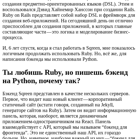
создания предметно-ориентированных языков (DSL). Этим и
воспользовался Дэвид Хайнемир Ханссон при создании Rails.
Ruby on Rails представляет собой набор DSL и фреймворк для
создания веб-приложений. На сегодняшний день он отлично
приспособлен для создания приложений, в которых главные
составляющие части — это логика и моделирование бизнес-
процесса.
И, 6 лет спустя, когда я стал работать в Sqreen, мне показалось
логичным продолжать использовать Ruby. Но, всё же, для
написания бэкенда мы использовали Python.
Ты любишь Ruby, но пишешь бэкенд
на Python, почему так?
Бэкенд Sqreen представлен в качестве нескольких серверов.
Первое, что видит наш новый клиент — корпоративный
статичный сайт (кстати говоря, созданный на Jekyll,
генераторе сайтов на Ruby). Затем он видит информационную
панель, которая, наоборот, является динамичным
приложением-одностраничником на React. Панель
взаимодействует с API, который мы называем “бэкенд для
фронтенда”. Это не единственный наш API, их гораздо
больше. Но, наверное, наиболее важный из них — “бэкенд для