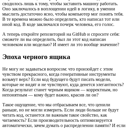
сводилось лишь к тому, чтобы заставить машину работать.
Оно заключалось в воплощении идей в логику, в умении
мыслить достаточно ясно, чтобы компьютер мог понять тебя.
В те времена можно было определить, кто написал тот или
иной код. В коде заключался почерк человека, его голос.
А теперь откройте репозиторий на GitHub и спросите себя:
сможете ли вы определить, был ли этот код написан
человеком или моделью? И имеет ли это вообще значение?
Эпоха черного ящика
Не могу не задаваться вопросом: что произойдет с этим
чувством прекрасного, когда генеративные инструменты
возьмут верх? Если код будущего будут писать модели,
которые не видят и не чувствуют, куда денется элегантность?
Когда результат станет черным ящиком — корректным, но
непонятным — кому будет важно, красив ли он?
Такое ощущение, что мы отбрасываем все, что ценили
раньше, но не могли измерить. Если люди больше не будут
читать код, останется ли важным такое свойство, как
читаемость? Если производительность оптимизируется
автоматически, зачем думать о распределении памяти? И если