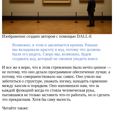
Изображение создано автором с помощью DALL-E
Возможно, в этом и заключается ирония. Раньше
мы вкладывали красоту в код, потому что должны
были его видеть. Скоро мы, возможно, будем
создавать код, который не сможем увидеть вовсе.
И все же я верю, что в этом стремлении было нечто ценное —
не потому, что оно делало программное обеспечение лучше, а
потому, что совершенствовало нас самих. Оно учило нас
заботиться о структуре, уважать логику, находить гармонию
между хаосом и порядком. Оно напоминало нам, что за
каждой функцией когда-то стояла человеческая рука,
пытавшаяся не только заставить что-то работать, но и сделать
это прекрасным. Хотя бы саму малость.
Читайте также: