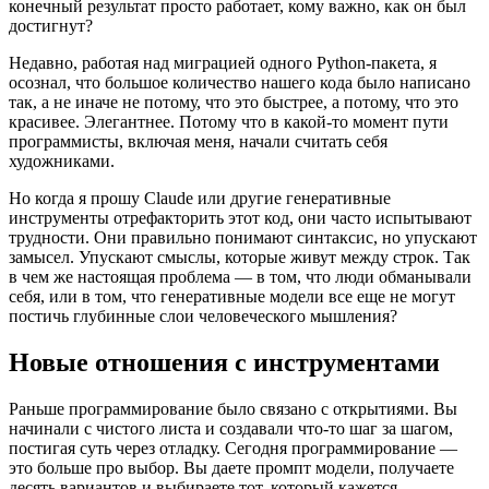
конечный результат просто работает, кому важно, как он был
достигнут?
Недавно, работая над миграцией одного Python-пакета, я
осознал, что большое количество нашего кода было написано
так, а не иначе не потому, что это быстрее, а потому, что это
красивее. Элегантнее. Потому что в какой-то момент пути
программисты, включая меня, начали считать себя
художниками.
Но когда я прошу Claude или другие генеративные
инструменты отрефакторить этот код, они часто испытывают
трудности. Они правильно понимают синтаксис, но упускают
замысел. Упускают смыслы, которые живут между строк. Так
в чем же настоящая проблема — в том, что люди обманывали
себя, или в том, что генеративные модели все еще не могут
постичь глубинные слои человеческого мышления?
Новые отношения с инструментами
Раньше программирование было связано с открытиями. Вы
начинали с чистого листа и создавали что-то шаг за шагом,
постигая суть через отладку. Сегодня программирование —
это больше про выбор. Вы даете промпт модели, получаете
десять вариантов и выбираете тот, который кажется