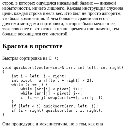
строк, в которых ощущался идеальный баланс — никакой
избыточности, ничего лишнего. Каждая инструкция служила
цели, каждая строка имела вес. Это был не просто алгоритм;
это была композиция. И чем больше я сравнивал его с
другими методами сортировки, которые были медленнее,
тяжеловеснее и затратнее в плане времени или памяти, тем
больше восхищался его чистотой.
Красота в простоте
Быстрая сортировка на C++:
void quicksort(vector<int>& arr, int left, int right) 
{
    int i = left, j = right;
    int pivot = arr[(left + right) / 2];
    while (i <= j) {
        while (arr[i] < pivot) i++;
        while (arr[j] > pivot) j--;
        if (i <= j) swap(arr[i++], arr[j--]);
    }
    if (left < j) quicksort(arr, left, j);
    if (i < right) quicksort(arr, i, right);
}
Она процедурна и механистична, но в том, как она