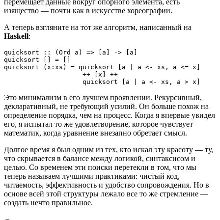
перемещает данные вокруг опорного элемента, есть
изящество — почти как в искусстве хореографии.
А теперь взгляните на тот же алгоритм, написанный на
Haskell
:
quicksort :: (Ord a) => [a] -> [a]
quicksort [] = []
quicksort (x:xs) = quicksort [a | a <- xs, a <= x]
                    ++ [x] ++
                    quicksort [a | a <- xs, a > x]
Это минимализм в его лучшем проявлении. Рекурсивный,
декларативный, не требующий усилий. Он больше похож на
определение порядка, чем на процесс. Когда я впервые увидел
его, я испытал то же удовлетворение, которое чувствует
математик, когда уравнение внезапно обретает смысл.
Долгое время я был одним из тех, кто искал эту красоту — ту,
что скрывается в балансе между логикой, синтаксисом и
целью. Со временем эти поиски перетекли в том, что мы
теперь называем лучшими практиками: чистый код,
читаемость, эффективность и удобство сопровождения. Но в
основе всей этой структуры лежало все то же стремление —
создать нечто правильное.