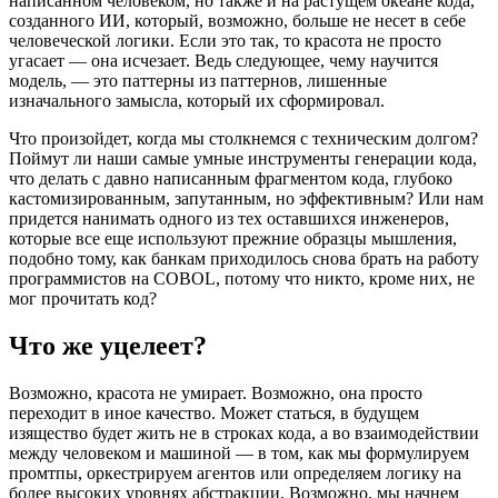
написанном человеком, но также и на растущем океане кода,
созданного ИИ, который, возможно, больше не несет в себе
человеческой логики. Если это так, то красота не просто
угасает — она исчезает. Ведь следующее, чему научится
модель, — это паттерны из паттернов, лишенные
изначального замысла, который их сформировал.
Что произойдет, когда мы столкнемся с техническим долгом?
Поймут ли наши самые умные инструменты генерации кода,
что делать с давно написанным фрагментом кода, глубоко
кастомизированным, запутанным, но эффективным? Или нам
придется нанимать одного из тех оставшихся инженеров,
которые все еще используют прежние образцы мышления,
подобно тому, как банкам приходилось снова брать на работу
программистов на COBOL, потому что никто, кроме них, не
мог прочитать код?
Что же уцелеет?
Возможно, красота не умирает. Возможно, она просто
переходит в иное качество. Может статься, в будущем
изящество будет жить не в строках кода, а во взаимодействии
между человеком и машиной — в том, как мы формулируем
промтпы, оркестрируем агентов или определяем логику на
более высоких уровнях абстракции. Возможно, мы начнем