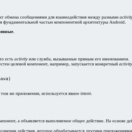
ъект обмена сообщениями для взаимодействия между разными
activit
я фундаментальной частью компонентной архитектуры Android.
еявные
.
то есть
activity
или служба, вызываемые прямым его именованием.
естен целевой компонент, например, запускается конкретный
activit
java) 
 том же приложении, используется явное
intent
.
мпонент, а объявляется выполняемое общее действие. На основе де
олнении действия, которое обрабатывается другими приложениям