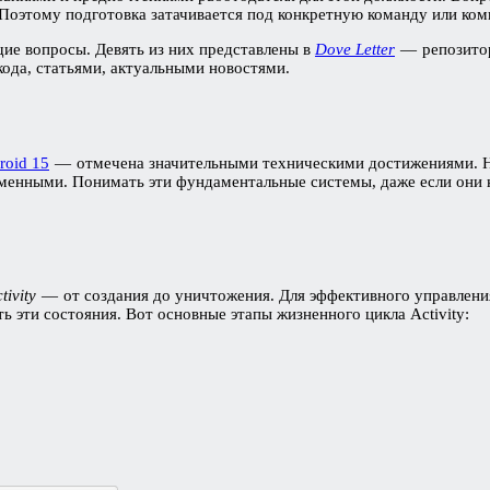
 Поэтому подготовка затачивается под конкретную команду или ко
ие вопросы. Девять из них представлены в
Dove Letter
— репозитор
кода, статьями, актуальными новостями.
roid 15
— отмечена значительными техническими достижениями. Н
еизменными. Понимать эти фундаментальные системы, даже если они
tivity
— от создания до уничтожения. Для эффективного управления
 эти состояния. Вот основные этапы жизненного цикла Activity: