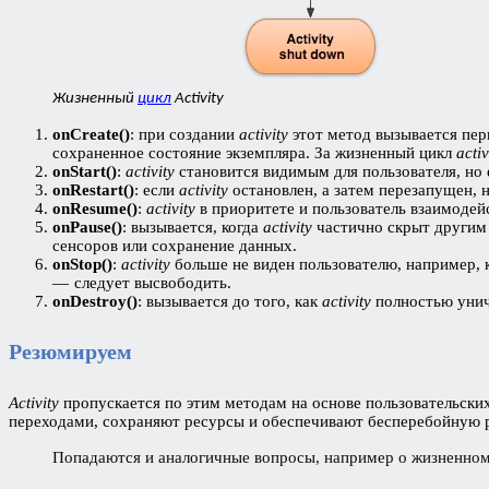
Жизненный
цикл
Activity
onCreate()
: при создании
activity
этот метод вызывается пер
сохраненное состояние экземпляра. За жизненный цикл
activ
onStart()
:
activity
становится видимым для пользователя, но
onRestart()
: если
activity
остановлен, а затем перезапущен, 
onResume()
:
activity
в приоритете и пользователь взаимодей
onPause()
: вызывается, когда
activity
частично скрыт други
сенсоров или сохранение данных.
onStop()
:
activity
больше не виден пользователю, например, 
— следует высвободить.
onDestroy()
: вызывается до того, как
activity
полностью унич
Резюмируем
Activity
пропускается по этим методам на основе пользовательски
переходами, сохраняют ресурсы и обеспечивают бесперебойную 
Попадаются и аналогичные вопросы, например о жизненно