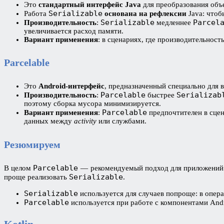
Это
стандартный интерфейс Java
для преобразования объе
Serializable
Работа
основана на рефлексии
Java: чтоб
Serializable
Parcel
Производительность
:
медленнее
увеличивается расход памяти.
Вариант применения
: в сценариях, где производительност
Parcelable
Это
Android-интерфейс
, предназначенный специально для 
Parcelable
Serializab
Производительность
:
быстрее
поэтому сборка мусора минимизируется.
Parcelable
Вариант применения
:
предпочтителен в сцен
данных между
activity
или службами.
Резюмируем
Parcelable
В целом
— рекомендуемый подход для приложений An
Serializable
проще реализовать
.
Serializable
используется для случаев попроще: в опера
Parcelable
используется при работе с компонентами Andr