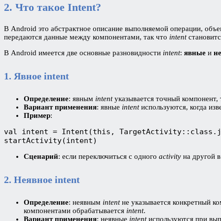
2. Что такое Intent?
В Android это абстрактное описание выполняемой операции, об
передаются данные между компонентами, так что
intent
становитс
В Android имеется две основные разновидности
intent
:
явные
и
н
1. Явное intent
Определение
: явным
intent
указывается точный компонент, 
Вариант применения
: явные
intent
используются, когда изв
Пример
:
val intent = Intent(this, TargetActivity::class.
startActivity(intent)
Сценарий
: если переключиться с одного
activity
на другой в
2. Неявное intent
Определение
: неявным
intent
не указывается конкретный ко
компонентами обрабатывается
intent
.
Вариант применения
: неявные
intent
используются при вып