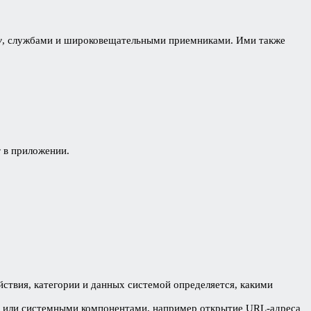
y
, службами и широковещательными приемниками. Ими также
y
в приложении.
йствия, категории и данных системой определяется, какими
и или системными компонентами, например открытие URL-адреса