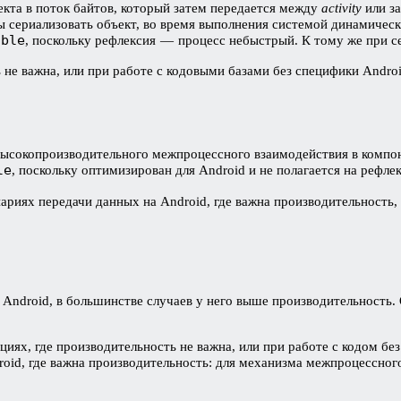
кта в поток байтов, который затем передается между
activity
или за
ы сериализовать объект, во время выполнения системой динамически
able
, поскольку рефлексия — процесс небыстрый. К тому же при с
ь не важна, или при работе с кодовыми базами без специфики Androi
высокопроизводительного межпроцессного взаимодействия в компон
le
, поскольку оптимизирован для Android и не полагается на реф
ариях передачи данных на Android, где важна производительность
droid, в большинстве случаев у него выше производительность. Од
циях, где производительность не важна, или при работе с кодом бе
oid, где важна производительность: для механизма межпроцессног