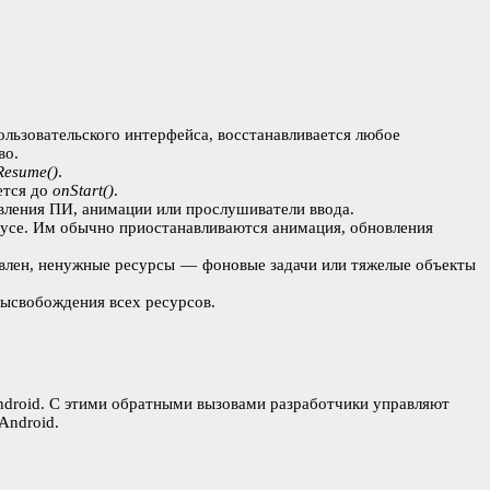
ользовательского интерфейса, восстанавливается любое
во.
Resume()
.
ется до
onStart()
.
вления ПИ, анимации или прослушиватели ввода.
кусе. Им обычно приостанавливаются анимация, обновления
влен, ненужные ресурсы — фоновые задачи или тяжелые объекты
высвобождения всех ресурсов.
ndroid. С этими обратными вызовами разработчики управляют
Android.