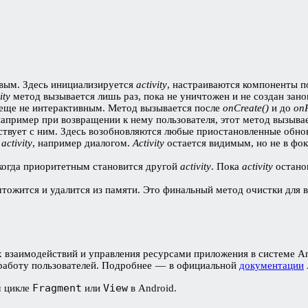
вым. Здесь инициализируется
activity
, настраиваются компоненты п
ity
метод вызывается лишь раз, пока не уничтожен и не создан зано
 еще не интерактивным. Метод вызывается после
onCreate()
и до
on
например при возвращении к нему пользователя, этот метод вызыва
ствует с ним. Здесь возобновляются любые приостановленные обно
м
activity
, например диалогом.
Activity
остается видимым, но не в фо
когда приоритетным становится другой
activity
. Пока
activity
остано
тожится и удалится из памяти. Это финальный метод очистки для 
х взаимодействий и управления ресурсами приложения в системе A
работу пользователей. Подробнее — в официальной
документации
Fragment
View
м цикле
или
в Android.