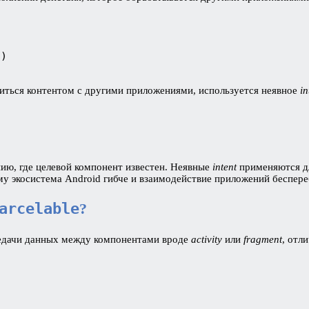
") 
елиться контентом с другими приложениями, используется неявное
in
ию, где целевой компонент известен. Неявные
intent
применяются д
му экосистема Android гибче и взаимодействие приложений беспере
arcelable
?
дачи данных между компонентами вроде
activity
или
fragment
, отл