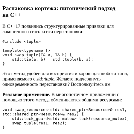
Распаковка кортежа: питонический подход
на C++
В C++17 появились структурированные привязки для
лаконичного синтаксиса перестановки:
#include <tuple>
template<typename T>
void swap_tuple(T& a, T& b) {
    std::tie(a, b) = std::tuple(b, a);
}
Этот метод удобен для восприятия и хорош для любого типа,
применяемого с
std::tuple
. Желаете подчеркнуть
одновременность перестановки? Воспользуйтесь им.
Реальное применение
.
В многопоточном приложении с
помощью этого метода обмениваются общими ресурсами:
void swap_resources(std::shared_ptr<Resource>& res1, 
std::shared_ptr<Resource>& res2) {
    std::lock_guard<std::mutex> lock(resource_mutex);
    swap_tuple(res1, res2);
}