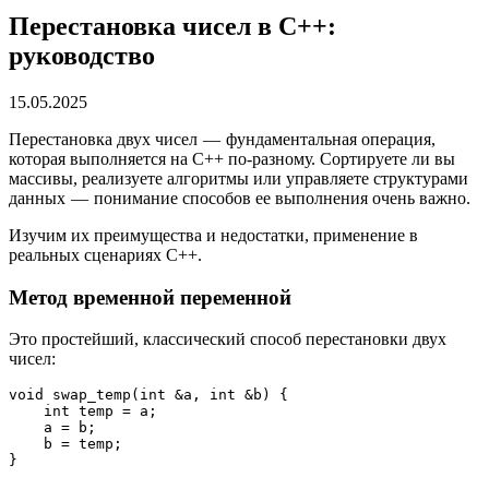
Перестановка чисел в C++:
руководство
15.05.2025
Перестановка двух чисел — фундаментальная операция,
которая выполняется на C++ по-разному. Сортируете ли вы
массивы, реализуете алгоритмы или управляете структурами
данных — понимание способов ее выполнения очень важно.
Изучим их преимущества и недостатки, применение в
реальных сценариях C++.
Метод временной переменной
Это простейший, классический способ перестановки двух
чисел:
void swap_temp(int &a, int &b) {
    int temp = a;
    a = b;
    b = temp;
}