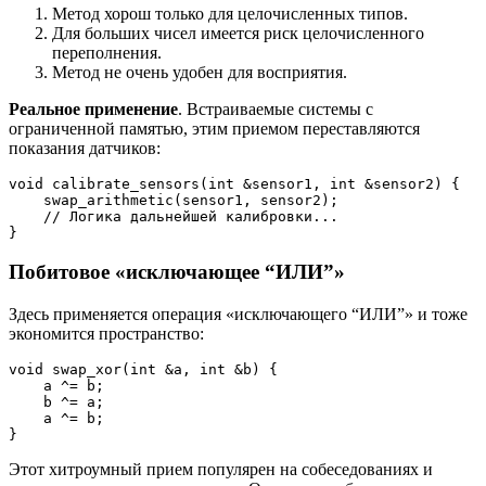
Метод хорош только для целочисленных типов.
Для больших чисел имеется риск целочисленного
переполнения.
Метод не очень удобен для восприятия.
Реальное применение
. Встраиваемые системы с
ограниченной памятью, этим приемом переставляются
показания датчиков:
void calibrate_sensors(int &sensor1, int &sensor2) {
    swap_arithmetic(sensor1, sensor2);
    // Логика дальнейшей калибровки...
}
Побитовое «исключающее “ИЛИ”»
Здесь применяется операция «исключающего “ИЛИ”» и тоже
экономится пространство:
void swap_xor(int &a, int &b) {
    a ^= b;
    b ^= a;
    a ^= b;
}
Этот хитроумный прием популярен на собеседованиях и