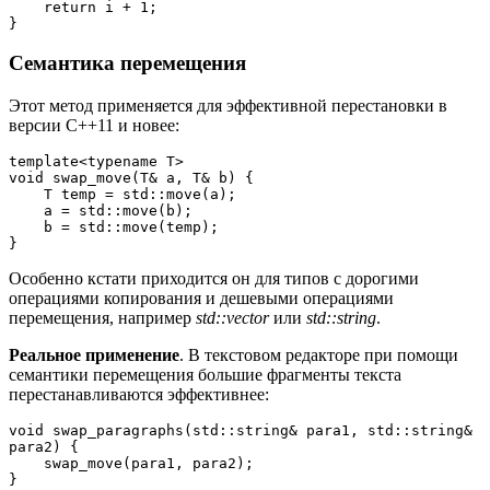
    return i + 1;
}
Семантика перемещения
Этот метод применяется для эффективной перестановки в
версии C++11 и новее:
template<typename T>
void swap_move(T& a, T& b) {
    T temp = std::move(a);
    a = std::move(b);
    b = std::move(temp);
}
Особенно кстати приходится он для типов с дорогими
операциями копирования и дешевыми операциями
перемещения, например
std::vector
или
std::string
.
Реальное применение
.
В текстовом редакторе при помощи
семантики перемещения большие фрагменты текста
перестанавливаются эффективнее:
void swap_paragraphs(std::string& para1, std::string& 
para2) {
    swap_move(para1, para2);
}