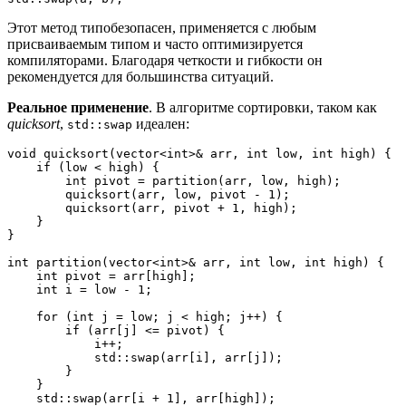
Этот метод типобезопасен, применяется с любым
присваиваемым типом и часто оптимизируется
компиляторами. Благодаря четкости и гибкости он
рекомендуется для большинства ситуаций.
Реальное применение
.
В алгоритме сортировки, таком как
quicksort
,
идеален:
std::swap
void quicksort(vector<int>& arr, int low, int high) {
    if (low < high) {
        int pivot = partition(arr, low, high);
        quicksort(arr, low, pivot - 1);
        quicksort(arr, pivot + 1, high);
    }
}
int partition(vector<int>& arr, int low, int high) {
    int pivot = arr[high];
    int i = low - 1;
    for (int j = low; j < high; j++) {
        if (arr[j] <= pivot) {
            i++;
            std::swap(arr[i], arr[j]);
        }
    }
    std::swap(arr[i + 1], arr[high]);