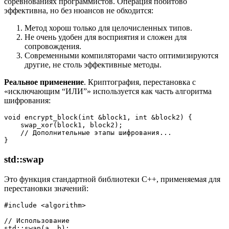
соревнованиях программистов. Операция побитово
эффективна, но без нюансов не обходится:
Метод хорош только для целочисленных типов.
Не очень удобен для восприятия и сложен для
сопровождения.
Современными компиляторами часто оптимизируются
другие, не столь эффективные методы.
Реальное применение
. Криптография, перестановка с
«исключающим “ИЛИ”» используется как часть алгоритма
шифрования:
void encrypt_block(int &block1, int &block2) {
    swap_xor(block1, block2);
    // Дополнительные этапы шифрования...
}
std::swap
Это функция стандартной библиотеки C++, применяемая для
перестановки значений:
#include <algorithm>
// Использование
std::swap(a, b);