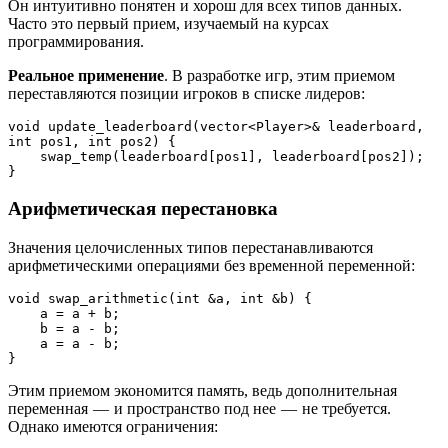
Он интуитивно понятен и хорош для всех типов данных.
Часто это первый прием, изучаемый на курсах
программирования.
Реальное применение
. В разработке игр, этим приемом
переставляются позиции игроков в списке лидеров:
void update_leaderboard(vector<Player>& leaderboard, 
int pos1, int pos2) {
    swap_temp(leaderboard[pos1], leaderboard[pos2]);
}
Арифметическая перестановка
Значения целочисленных типов перестанавливаются
арифметическими операциями без временной переменной:
void swap_arithmetic(int &a, int &b) {
    a = a + b;
    b = a - b;
    a = a - b;
}
Этим приемом экономится память, ведь дополнительная
переменная — и пространство под нее — не требуется.
Однако имеются ограничения: