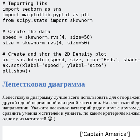
# Importing libs

import seaborn as sns

import matplotlib.pyplot as plt

from scipy.stats import skewnorm

# Create the data

speed = skewnorm.rvs(4, size=50) 

size = skewnorm.rvs(4, size=50)

# Create and shor the 2D Density plot

ax = sns.kdeplot(speed, size, cmap="Reds", shade=
ax.set(xlabel='speed', ylabel='size')

plt.show()
Лепестковая диаграмма
Лепестковую диаграмму лучше всего использовать для отображен
другой одной переменной или целой категории. На лепестковой д
направлении. Укажите несколько категорий рядом друг с другом 
сравнить умения мстителей и увидеть, по каким критериям каждый
одному из мстителей 😉 )