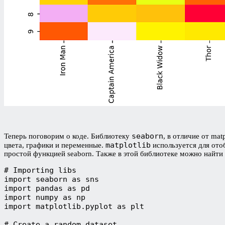
seaborn
Теперь поговорим о коде. Библиотеку
, в отличие от ma
matplotlib
цвета, графики и переменные.
используется для ото
простой функцией seaborn. Также в этой библиотеке можно найти 
# Importing libs

import seaborn as sns

import pandas as pd

import numpy as np

import matplotlib.pyplot as plt

# Create a random dataset
