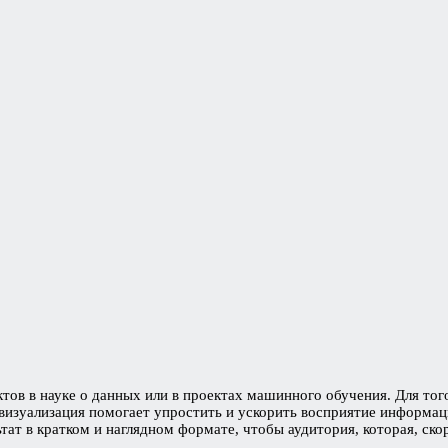
ов в науке о данных или в проектах машинного обучения. Для тог
 визуализация помогает упростить и ускорить восприятие информа
ат в кратком и наглядном формате, чтобы аудитория, которая, скор