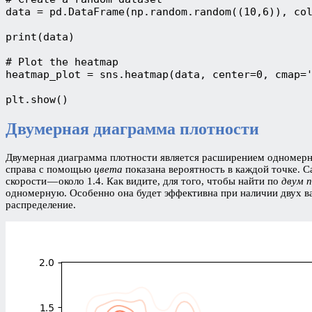
data = pd.DataFrame(np.random.random((10,6)), col
print(data)

# Plot the heatmap

heatmap_plot = sns.heatmap(data, center=0, cmap='
plt.show()
Двумерная диаграмма плотности
Двумерная диаграмма плотности является расширением одномерно
справа с помощью
цвета
показана вероятность в каждой точке. С
скорости — около 1.4. Как видите, для того, чтобы найти по
двум 
одномерную. Особенно она будет эффективна при наличии двух ва
распределение.