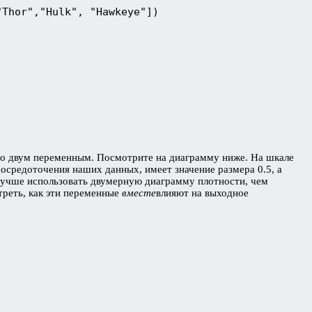
Thor","Hulk", "Hawkeye"])

по двум переменным. Посмотрите на диаграмму ниже. На шкале
сосредоточения наших данных, имеет значение размера 0.5, а
 лучше использовать двумерную диаграмму плотности, чем
треть, как эти переменные
вместе
влияют на выходное