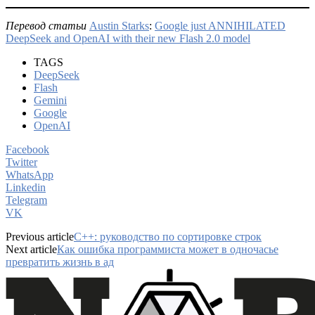
Перевод статьи
Austin Starks
:
Google just ANNIHILATED
DeepSeek and OpenAI with their new Flash 2.0 model
TAGS
DeepSeek
Flash
Gemini
Google
OpenAI
Facebook
Twitter
WhatsApp
Linkedin
Telegram
VK
Previous article
C++: руководство по сортировке строк
Next article
Как ошибка программиста может в одночасье
превратить жизнь в ад