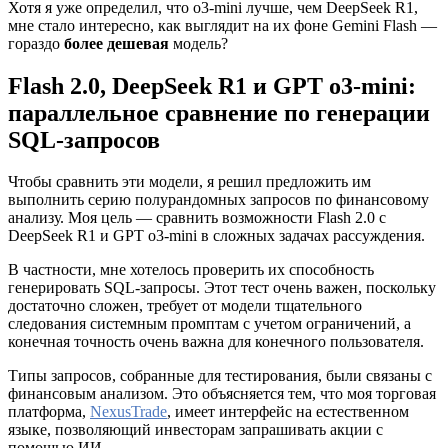
Хотя я уже определил, что o3-mini лучше, чем DeepSeek R1,
мне стало интересно, как выглядит на их фоне Gemini Flash —
гораздо
более дешевая
модель?
Flash 2.0, DeepSeek R1 и GPT o3-mini:
параллельное сравнение по генерации
SQL-запросов
Чтобы сравнить эти модели, я решил предложить им
выполнить серию полурандомных запросов по финансовому
анализу. Моя цель — сравнить возможности Flash 2.0 с
DeepSeek R1 и GPT o3-mini в сложных задачах рассуждения.
В частности, мне хотелось проверить их способность
генерировать SQL-запросы. Этот тест очень важен, поскольку
достаточно сложен, требует от модели тщательного
следования системным промптам с учетом ограничений, а
конечная точность очень важна для конечного пользователя.
Типы запросов, собранные для тестирования, были связаны с
финансовым анализом. Это объясняется тем, что моя торговая
платформа,
NexusTrade
, имеет интерфейс на естественном
языке, позволяющий инвесторам запрашивать акции с
помощью ИИ.