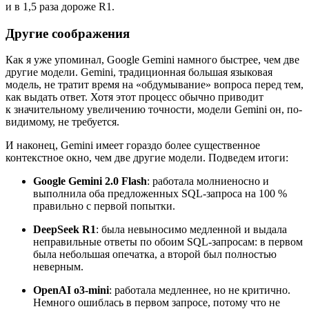
и в 1,5 раза дороже R1.
Другие соображения
Как я уже упоминал, Google Gemini намного быстрее, чем две
другие модели. Gemini, традиционная большая языковая
модель, не тратит время на «обдумывание» вопроса перед тем,
как выдать ответ. Хотя этот процесс обычно приводит
к значительному увеличению точности, модели Gemini он, по-
видимому, не требуется.
И наконец, Gemini имеет гораздо более существенное
контекстное окно, чем две другие модели. Подведем итоги:
Google Gemini 2.0 Flash
: работала молниеносно и
выполнила оба предложенных SQL-запроса на 100 %
правильно с первой попытки.
DeepSeek R1
: была невыносимо медленной и выдала
неправильные ответы по обоим SQL-запросам: в первом
была небольшая опечатка, а второй был полностью
неверным.
OpenAI o3-mini
: работала медленнее, но не критично.
Немного ошиблась в первом запросе, потому что не