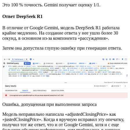
Это 100 % точность. Gemini получает оценку 1/1.
Ответ DeepSeek R1
В отличие от Google Gemini, модель DeepSeek R1 работала
крайне медленно. На создание ответа у нее ушло более 30
секунд, в основном из-за компонента «рассуждения».
Затем она допустила глупую ошибку при генерации ответа.
Ошибка, допущенная при выполнении запроса
Модель неправильно написала «adjustedClosingPrice» как
«justedClosingPrice». Когда я вручную исправил эту опечатку,
получил тот же ответ, что и от Google Gemini, хотя и с еще
большим объемом информации, чем требовалось в запросе.