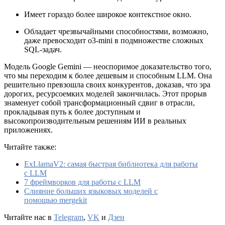
Имеет гораздо более широкое контекстное окно.
Обладает чрезвычайными способностями, возможно,
даже превосходит o3-mini в подмножестве сложных
SQL-задач.
Модель Google Gemini — неоспоримое доказательство того,
что мы переходим к более дешевым и способным LLM. Она
решительно превзошла своих конкурентов, доказав, что эра
дорогих, ресурсоемких моделей закончилась. Этот прорыв
знаменует собой трансформационный сдвиг в отрасли,
прокладывая путь к более доступным и
высокопроизводительным решениям ИИ в реальных
приложениях.
Читайте также:
ExLlamaV2: самая быстрая библиотека для работы
с LLM
7 фреймворков для работы с LLM
Слияние больших языковых моделей с
помощью mergekit
Читайте нас в
Telegram
,
VK
и
Дзен