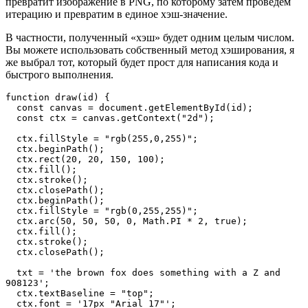
превратит изображение в PNG, по которому затем проведем
итерацию и превратим в единое хэш-значение.
В частности, полученный «хэш» будет одним целым числом.
Вы можете использовать собственный метод хэширования, я
же выбрал тот, который будет прост для написания кода и
быстрого выполнения.
function draw(id) {
  const canvas = document.getElementById(id);
  const ctx = canvas.getContext("2d");
  ctx.fillStyle = "rgb(255,0,255)";
  ctx.beginPath();
  ctx.rect(20, 20, 150, 100);
  ctx.fill();
  ctx.stroke();
  ctx.closePath();
  ctx.beginPath();
  ctx.fillStyle = "rgb(0,255,255)";
  ctx.arc(50, 50, 50, 0, Math.PI * 2, true);
  ctx.fill();
  ctx.stroke();   
  ctx.closePath();
  txt = 'the brown fox does something with a Z and 
908123';
  ctx.textBaseline = "top";
  ctx.font = '17px "Arial 17"';