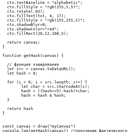
  ctx.textBaseline = "alphabetic";
  ctx.fillStyle = "rgb(255,5,5)";
  ctx.rotate(.03);
  ctx.fillText(txt, 4, 17);
  ctx.fillStyle = "rgb(155,255,5)";
  ctx.shadowBlur=8;
  ctx.shadowColor="red";
  ctx.fillRect(20,12,100,5);
  return canvas;
}
function getHash(canvas) {
  // функция хэширования
  let src = canvas.toDataURL();
  let hash = 0;
  for (i = 0; i < src.length; i++) {
  	let char = src.charCodeAt(i);
  	hash = ((hash<<5)-hash)+char;
  	hash = hash & hash;
  }
  return hash
}
const canvas = draw("myCanvas")
console.log(getHash(canvas)) //получение фактического 