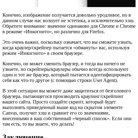
Конечно, изображение получается довольно уродливое, но в
данном случае нас волнует не эстетика, а исключительно хэш.
Обратите внимание: значение одинаково для Chrome и Chrome
в режиме «Инкогнито», но различно для Firefox.
Это очень важно, поскольку означает, что вы сможете узнать,
когда краулер/скрейпер пытается «обмануть» вас, используя
режим «Инкогнито» в своем браузере.
Конечно, он может сменить браузер, и тогда вы ничего не
узнаете, но скрейперы/краулеры обычно всегда используют
один и тот же браузер, который пытается идентифицировать
себя как что-то другое (с помощью строки User Agent).
В этой ситуации вы можете даже защититься от безголового
браузера, пытающегося производить краулинг/скрейпинг
вашего сайта. Просто создайте скрипт, который будет
выполнять приведенный выше код на скрытом элементе
Canvas, получит хэш и сравнит его со значениями,
внесенными в ваш собственный «черный список». Если они
там есть, то вы знаете, что делать!
Заключение