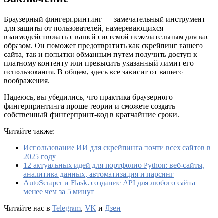
Браузерный фингерпринтинг — замечательный инструмент
для защиты от пользователей, намеревающихся
взаимодействовать с вашей системой нежелательным для вас
образом. Он поможет предотвратить как скрейпинг вашего
сайта, так и попытки обманным путем получить доступ к
платному контенту или превысить указанный лимит его
использования. В общем, здесь все зависит от вашего
воображения.
Надеюсь, вы убедились, что практика браузерного
фингерпринтинга проще теории и сможете создать
собственный фингерпринт-код в кратчайшие сроки.
Читайте также:
Использование ИИ для скрейпинга почти всех сайтов в
2025 году
12 актуальных идей для портфолио Python: веб-сайты,
аналитика данных, автоматизация и парсинг
AutoScraper и Flask: создание API для любого сайта
менее чем за 5 минут
Читайте нас в
Telegram
,
VK
и
Дзен