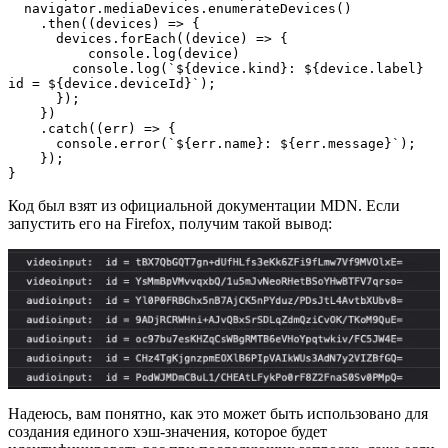
  navigator.mediaDevices.enumerateDevices()
    .then((devices) => {
      devices.forEach((device) => {
          console.log(device)
        console.log(`${device.kind}: ${device.label} 
id = ${device.deviceId}`);
      });
    })
    .catch((err) => {
      console.error(`${err.name}: ${err.message}`);
    });
}
Код был взят из официальной документации MDN. Если
запустить его на Firefox, получим такой вывод:
Надеюсь, вам понятно, как это может быть использовано для
создания единого хэш-значения, которое будет