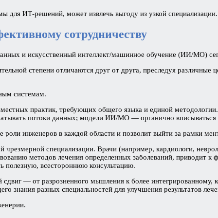
ы для ИТ-решений, может извлечь выгоду из узкой специализации.
ффективному сотрудничеству
анных и искусственный интеллект/машинное обучение (ИИ/МО) сег
ительной степени отличаются друг от друга, преследуя различные 
ным системам.
вместных практик, требующих общего языка и единой методологии
батывать потоки данных; модели ИИ/МО — органично вписываться
 роли инженеров в каждой области и позволит выйти за рамки мен
ой чрезмерной специализации. Врачи (например, кардиологи, невро
ствованию методов лечения определенных заболеваний, приводит к
ть полезную, всестороннюю консультацию.
ый сдвиг — от разрозненного мышления к более интегрированному, 
о знания разных специальностей для улучшения результатов лече
женерии.