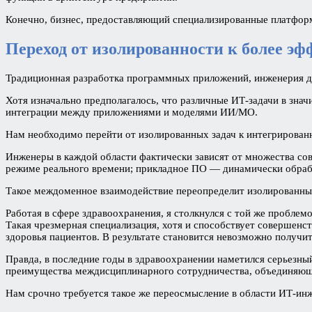
Конечно, бизнес, предоставляющий специализированные платформ
Переход от изолированности к более э
Традиционная разработка программных приложений, инженерия д
Хотя изначально предполагалось, что различные ИТ-задачи в знач
интеграции между приложениями и моделями ИИ/МО.
Нам необходимо перейти от изолированных задач к интегрирован
Инженеры в каждой области фактически зависят от множества со
режиме реального времени; прикладное ПО — динамически обра
Такое междоменное взаимодействие переопределит изолированные
Работая в сфере здравоохранения, я столкнулся с той же проблем
Такая чрезмерная специализация, хотя и способствует совершен
здоровья пациентов. В результате становится невозможно получи
Правда, в последние годы в здравоохранении наметился серьезн
преимущества междисциплинарного сотрудничества, объединяющег
Нам срочно требуется такое же переосмысление в области ИТ-ин