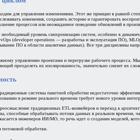
м циклом
ходим для управления изменениями. Этот же принцип в равной ст
леживать изменения, сохранять историю и гарантировать воспрои
шение процессов или неожиданное поведение обновлений в произв
т необходимый уровень синхронизации систем, особенно в динамичн
vOps (developer operations — разработка и эксплуатация ПО), MLOp
ртывание ПО в области аналитики данных). Все три дисциплины на
ужному управлению проектами и перегрузке рабочего процесса. М
яющий преодолеть их изолированность, значительно снизит их слож
ность
 традиционные системы пакетной обработки недостаточно эффекти
рованию в режиме реального времени требует нового уровня интег
ереосмысление традиционных ETL-конвейеров и переход к архитек
мы, способные обрабатывать потоки данных в реальном времени, 
касается инженеров ИИ/МО, то речь идет о создании моделей, кот
и потоковой обработки.