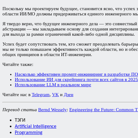
Поскольку мы проектируем будущее, становится ясно, что успех 
области ИИ/МО должны придерживаться единого инженерного мыш
Я твердо верю, что будущее инженерного дела — это совместный 
абстракции — мы закладываем основу для создания интегрированн
для выхода за рамки ограничений какой-либо одной дисциплины.
Успех будет сопутствовать тем, кто сможет преодолевать барье
мы не только повышаем эффективность каждой области, но и обес
общих принципов в области ИТ-инженерии.
Читайте также:
Насколько эффективен промпт-инжиниринг в разработке ПО
Использование ИИ для скрейпинга почти всех сайтов в 2025
Использование LLM в реальном мире
Читайте нас в
Telegram
,
VK
и
Дзен
Перевод статьи
Bernd Wessely
:
Engineering the Future: Common Thre
ТЭГИ
Artificial Intelligence
Programming