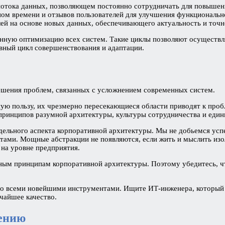
отока данных, позволяющем постоянно сотрудничать для повышени
ном времени и отзывов пользователей для улучшения функциональн
ей на основе новых данных, обеспечивающего актуальность и точн
нную оптимизацию всех систем. Такие циклы позволяют осуществля
вный цикл совершенствования и адаптации.
ешения проблем, связанных с усложнением современных систем.
ую пользу, их чрезмерно пересекающиеся области приводят к проб
принципов разумной архитектуры, культуры сотрудничества и един
ельного аспекта корпоративной архитектуры. Мы не добьемся успе
ами. Мощные абстракции не появляются, если жить и мыслить из
а уровне предприятия.
ежным принципам корпоративной архитектуры. Поэтому убедитесь,
о всеми новейшими инструментами. Ищите ИТ-инженера, который м
чайшее качество.
ению