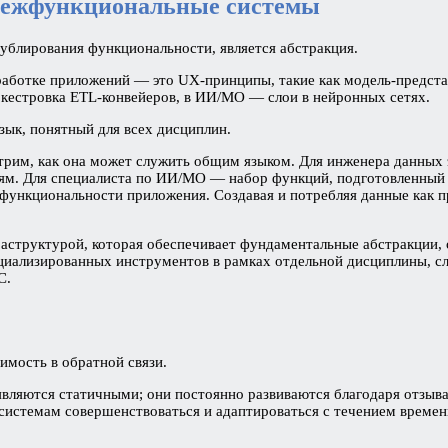
 межфункциональные системы
блирования функциональности, является абстракция.
работке приложений — это UX-принципы, такие как модель-представ
ркестровка ETL-конвейеров, в ИИ/МО — слои в нейронных сетях.
зык, понятный для всех дисциплин.
рим, как она может служить общим языком. Для инженера данных 
ям. Для специалиста по ИИ/МО — набор функций, подготовленный 
ункциональности приложения. Создавая и потребляя данные как пр
аструктурой, которая обеспечивает фундаментальные абстракции, 
циализированных инструментов в рамках отдельной дисциплины, сл
С.
имость в обратной связи.
ляются статичными; они постоянно развиваются благодаря отзыва
системам совершенствоваться и адаптироваться с течением времени