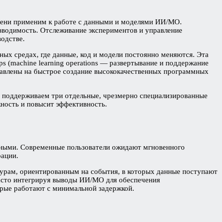
епени применим к работе с данными и моделями ИИ/МО.
зводимость. Отслеживание экспериментов и управление
одстве.
ых средах, где данные, код и модели постоянно меняются. Эта
s (machine learning operations — развертывание и поддержание
правлены на быстрое создание высококачественных программных
ы поддерживаем три отдельные, чрезмерно специализированные
ность и повысит эффективность.
вными. Современные пользователи ожидают мгновенного
рации.
турам, ориентированным на события, в которых данные поступают
часто интегрируя выводы ИИ/МО для обеспечения
орые работают с минимальной задержкой.