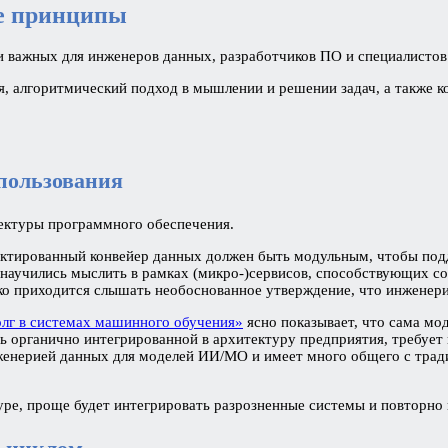
е принципы
и важных для инженеров данных, разработчиков ПО и специалисто
 алгоритмический подход в мышлении и решении задач, а также к
пользования
ектуры программного обеспечения.
ектированный конвейер данных должен быть модульным, чтобы под
научились мыслить в рамках (микро-)сервисов, способствующих со
едко приходится слышать необоснованное утверждение, что инжене
лг в системах машинного обучения»
ясно показывает, что сама мо
ть органично интегрированной в архитектуру предприятия, требует
нженерией данных для моделей ИИ/МО и имеет много общего с тр
уре, проще будет интегрировать разрозненные системы и повторно 