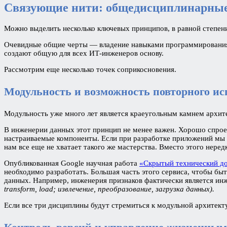
Связующие нити: общедисциплинарны
Можно выделить несколько ключевых принципов, в равной степен
Очевидные общие черты — владение навыками программирования,
создают общую для всех ИТ-инженеров основу.
Рассмотрим еще несколько точек соприкосновения.
Модульность и возможность повторного ис
Модульность уже много лет является краеугольным камнем архит
В инженерии данных этот принцип не менее важен. Хорошо спро
настраиваемые компоненты. Если при разработке приложений мы 
нам все еще не хватает такого же мастерства. Вместо этого нер
Опубликованная Google научная работа
«Скрытый технический до
необходимо разработать. Большая часть этого сервиса, чтобы бы
данных. Например, инженерия признаков фактически является и
transform, load; извлечение, преобразование, загрузка данных).
Если все три дисциплины будут стремиться к модульной архитект