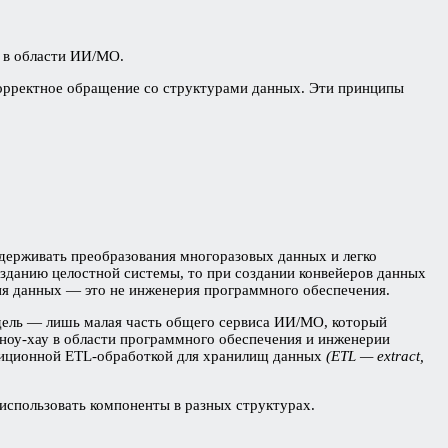
в в области ИИ/МО.
орректное обращение со структурами данных. Эти принципы
держивать преобразования многоразовых данных и легко
зданию целостной системы, то при создании конвейеров данных
рия данных — это не инженерия программного обеспечения.
дель — лишь малая часть общего сервиса ИИ/МО, который
 ноу-хау в области программного обеспечения и инженерии
адиционной ETL-обработкой для хранилищ данных
(ETL — extract,
использовать компоненты в разных структурах.