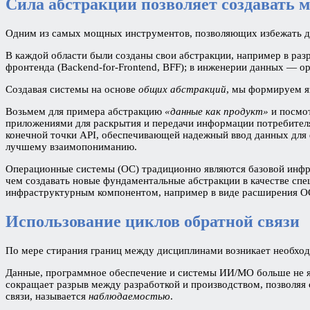
Сила абстракции позволяет создавать
Одним из самых мощных инструментов, позволяющих избежать ду
В каждой области были созданы свои абстракции, например в раз
фронтенда (Backend-for-Frontend, BFF); в инженерии данных — о
Создавая системы на основе
общих абстракций
, мы формируем я
Возьмем для примера абстракцию
«данные как продукт»
и посмот
приложениями для раскрытия и передачи информации потребител
конечной точки API, обеспечивающей надежный ввод данных для ф
лучшему взаимопониманию.
Операционные системы (ОС) традиционно являются базовой инфр
чем создавать новые фундаментальные абстракции в качестве спе
инфраструктурным компонентом, например в виде расширения О
Использование циклов обратной связи
По мере стирания границ между дисциплинами возникает необход
Данные, программное обеспечение и системы ИИ/МО больше не яв
сокращает разрыв между разработкой и производством, позволяя 
связи, называется
наблюдаемостью
.