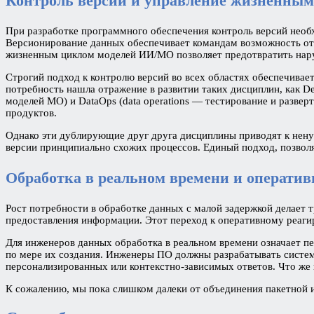
Контроль версий и управление жизненны
При разработке программного обеспечения контроль версий необ
Версионирование данных обеспечивает командам возможность отс
жизненным циклом моделей ИИ/МО позволяет предотвратить нару
Строгий подход к контролю версий во всех областях обеспечивае
потребность нашла отражение в развитии таких дисциплин, как De
моделей МО) и DataOps (data operations — тестирование и разве
продуктов.
Однако эти дублирующие друг друга дисциплины приводят к нен
версии принципиально схожих процессов. Единый подход, позвол
Обработка в реальном времени и оператив
Рост потребности в обработке данных с малой задержкой делает
предоставления информации. Этот переход к оперативному реаги
Для инженеров данных обработка в реальном времени означает п
по мере их создания. Инженеры ПО должны разрабатывать систе
персонализированных или контекстно-зависимых ответов. Что же 
К сожалению, мы пока слишком далеки от объединения пакетной 