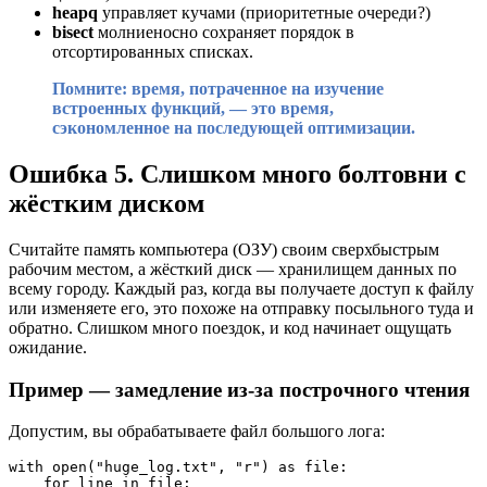
heapq
управляет кучами (приоритетные очереди?)
bisect
молниеносно сохраняет порядок в
отсортированных списках.
Помните: время, потраченное на изучение
встроенных функций, — это время,
сэкономленное на последующей оптимизации.
Ошибка 5. Слишком много болтовни с
жёстким диском
Считайте память компьютера (ОЗУ) своим сверхбыстрым
рабочим местом, а жёсткий диск — хранилищем данных по
всему городу. Каждый раз, когда вы получаете доступ к файлу
или изменяете его, это похоже на отправку посыльного туда и
обратно. Слишком много поездок, и код начинает ощущать
ожидание.
Пример — замедление из-за построчного чтения
Допустим, вы обрабатываете файл большого лога:
with open("huge_log.txt", "r") as file:

    for line in file:
