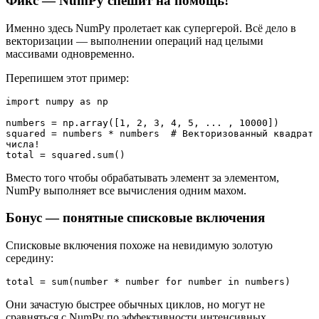
Фикс — NumPy спешит на помощь!
Именно здесь NumPy пролетает как супергерой. Всё дело в
векторизации — выполнении операций над целыми
массивами одновременно.
Перепишем этот пример:
import numpy as np

numbers = np.array([1, 2, 3, 4, 5, ... , 10000])  

squared = numbers * numbers  # Векторизованный квадрат 
числа!

total = squared.sum()
Вместо того чтобы обрабатывать элемент за элементом,
NumPy выполняет все вычисления одним махом.
Бонус — понятные списковые включения
Списковые включения похоже на невидимую золотую
середину:
total = sum(number * number for number in numbers)
Они зачастую быстрее обычных циклов, но могут не
сравняться с NumPy по эффективности интенсивных