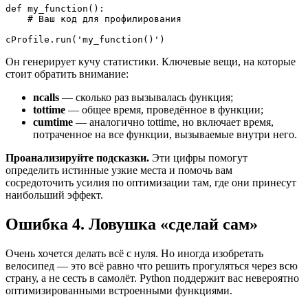
def my_function():

    # Ваш код для профилирования

cProfile.run('my_function()')
Он генерирует кучу статистики. Ключевые вещи, на которые
стоит обратить внимание:
ncalls
— сколько раз вызывалась функция;
tottime
— общее время, проведённое в функции;
cumtime
— аналогично tottime, но включает время,
потраченное на все функции, вызываемые внутри него.
Проанализируйте подсказки.
Эти цифры помогут
определить истинные узкие места и помочь вам
сосредоточить усилия по оптимизации там, где они принесут
наибольший эффект.
Ошибка 4. Ловушка «сделай сам»
Очень хочется делать всё с нуля. Но иногда изобретать
велосипед — это всё равно что решить прогуляться через всю
страну, а не сесть в самолёт. Python поддержит вас невероятно
оптимизированными встроенными функциями.