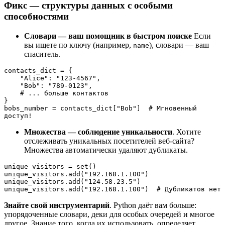
Фикс — структуры данных с особыми
способностями
Словари — ваш помощник в быстром поиске
Если
вы ищете по ключу (например,
), словари — ваш
name
спаситель.
contacts_dict = {

    "Alice": "123-4567",

    "Bob": "789-0123",

    # ... больше контактов

}

bobs_number = contacts_dict["Bob"]  # Мгновенный 
доступ!
Множества — соблюдение уникальности
. Хотите
отслеживать уникальных посетителей веб-сайта?
Множества автоматически удаляют дубликаты.
unique_visitors = set()

unique_visitors.add("192.168.1.100")

unique_visitors.add("124.58.23.5")

unique_visitors.add("192.168.1.100")  # Дубликатов нет
Знайте свой инструментарий
. Python даёт вам больше:
упорядоченные словари, деки для особых очередей и многое
другое. Знание того, когда их использовать, определяет