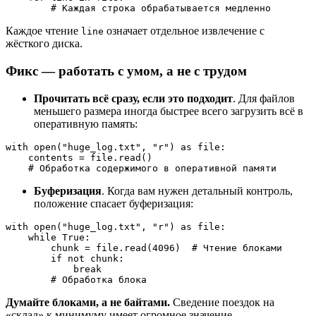
        # Каждая строка обрабатывается медленно
Каждое чтение
означает отдельное извлечение с
line
жёсткого диска.
Фикс — работать с умом, а не с трудом
Прочитать всё сразу, если это подходит
. Для файлов
меньшего размера иногда быстрее всего загрузить всё в
оперативную память:
with open("huge_log.txt", "r") as file:

    contents = file.read()

    # Обработка содержимого в оперативной памяти
Буферизация
. Когда вам нужен детальный контроль,
положение спасает буферизация:
with open("huge_log.txt", "r") as file:

    while True:

        chunk = file.read(4096)  # Чтение блоками

        if not chunk:

            break

        # Обработка блока
Думайте блоками, а не байтами.
Сведение поездок на
«склад» к минимуму имеет огромное значение.