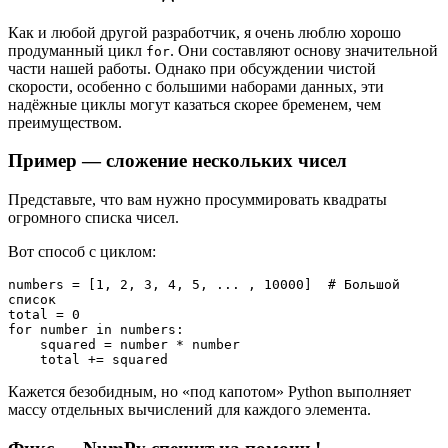
Как и любой другой разработчик, я очень люблю хорошо
продуманный цикл
. Они составляют основу значительной
for
части нашей работы. Однако при обсуждении чистой
скорости, особенно с большими наборами данных, эти
надёжные циклы могут казаться скорее бременем, чем
преимуществом.
Пример — сложение нескольких чисел
Представьте, что вам нужно просуммировать квадраты
огромного списка чисел.
Вот способ с циклом:
numbers = [1, 2, 3, 4, 5, ... , 10000]  # Большой 
список

total = 0

for number in numbers:

    squared = number * number

    total += squared
Кажется безобидным, но «под капотом» Python выполняет
массу отдельных вычислений для каждого элемента.