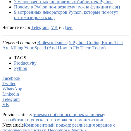
7 малоизвестных, но полезных библиотек Python
Почему в Python по-прежнему нужна функция map()
9 встроенных декораторов Python, которые помогут
оптимизировать код
Читайте нас в
Telegram
,
VK
и
Дзен
Перевод статьи
Builescu Daniel
:
5 Python Coding Errors That
Are Killing Your Speed (And How to Fix Them Today)
TAGS
Productivity
Python
Facebook
Twitter
WhatsApp
Linkedin
Telegram
VK
Previous article
Дилемма побочного проекта: почему
разработчики упускают возможность монетизации
Next article
Компонентный подход: реализация экранов с
помощью библиотеки Decompose. Часть 2