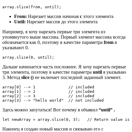
array.slice(from, until);
From:
Нарезает массив начиная
с
этого элемента
Until:
Нарезает массив до этого элемента
Например, я хочу нарезать первые три элемента из
упомянутого выше массива. Первый элемент массива всегда
обозначается как 0, поэтому в качестве параметра
from
я
указывают 0.
array.slice(0, until);
Дальше начинается часть посложнее. Я хочу нарезать первые
три элемента, поэтому в качестве параметра
until
я указываю
3. Метод
slice ()
не включает последний заданный элемент.
array[0] --> 1              // included

array[1] --> 2              // included

array[2] --> 3              // included

array[3] --> "hello world"  // not included
Здесь можно запутаться! Вот почему я объявил
“until” .
let newArray = array.slice(0, 3);   // Return value is 
Наконец я создаю новый массив и связываю его с