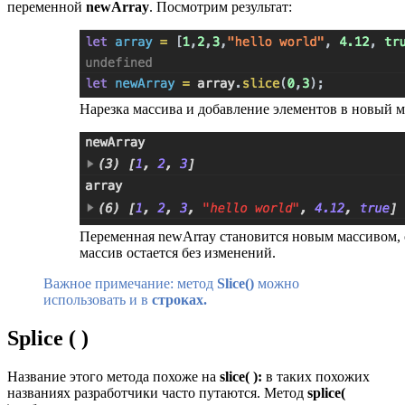
переменной
newArray
. Посмотрим результат:
Нарезка массива и добавление элементов в новый 
Переменная newArray становится новым массивом,
массив остается без изменений.
Важное примечание: метод
Slice()
можно
использовать и в
строках.
Splice ( )
Название этого метода похоже на
slice( ):
в таких похожих
названиях разработчики часто путаются. Метод
splice(