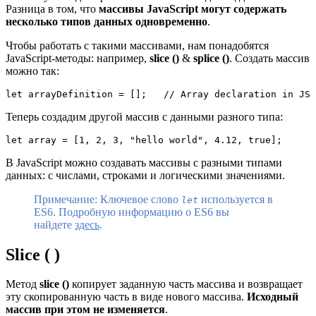
Разница в том, что
массивы JavaScript могут содержать
несколько типов данных одновременно
.
Чтобы работать с такими массивами, нам понадобятся
JavaScript-методы: например,
slice ()
&
splice ()
. Создать массив
можно так:
let arrayDefinition = [];   // Array declaration in JS
Теперь создадим другой массив с данными разного типа:
let array = [1, 2, 3, "hello world", 4.12, true];
В JavaScript можно создавать массивы с разными типами
данных: с числами, строками и логическими значениями.
Примечание: Ключевое слово
используется в
let
ES6. Подробную информацию о ES6 вы
найдете
здесь
.
Slice ( )
Метод
slice ()
копирует заданную часть массива и возвращает
эту скопированную часть в виде нового массива.
Исходный
массив при этом не изменяется
.