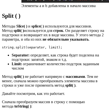
Элементы a и b добавлены в начало массива
Split ( )
Методы
Slice( )
и
splice( )
используются для массивов.
Метод
split( )
используется для
строк
. Он разделяет строку на
подстроки и возвращает их в виде массива. У этого метода 2
параметра, и оба из них
не обязательно указывать
.
string.split(separator, limit);
Separator:
определяет, как строка будет поделена на
подстроки: запятой, знаком и т.д.
Limit:
ограничивает количество подстрок заданным
числом
Метод
split( )
не работает напрямую с
массивами
. Тем не
менее, сначала можно преобразовать элементы массива в
строки и уже после применить метод
split( )
.
Давайте посмотрим, как это работает.
Сначала преобразуем массив в строку с помощью
метода
toString( )
: