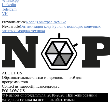
WhatsApp
Linkedin
Telegram
VK
Previous article
Node.js быстрее, чем Go
Next article
Оптимизация кода Python с помощью конечных
запятых: мощная техника
ABOUT US
Образовательные статьи и переводы — всё для
программистов
Contact us:
support@nuancesprog.ru
FOLLOW US
© Nuances of programming, 2018-2020. При копировании
материала ссылка на источник обязательна.