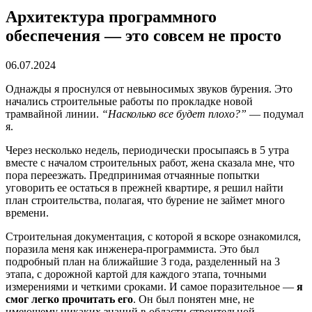
Архитектура программного
обеспечения — это совсем не просто
06.07.2024
Однажды я проснулся от невыносимых звуков бурения. Это
начались
строительные работы по прокладке новой
трамвайной линии.
“Насколько все будет плохо?”
— подумал
я.
Через несколько недель, периодически просыпаясь в 5 утра
вместе с началом строительных работ, жена сказала мне, что
пора переезжать. Предпринимая отчаянные попытки
уговорить ее остаться в прежней квартире, я решил найти
план строительства, полагая, что бурение не займет много
времени.
Строительная документация, с которой я вскоре ознакомился,
поразила меня как инженера-программиста. Это был
подробный план на ближайшие 3 года, разделенный на 3
этапа, с дорожной картой для каждого этапа, точными
измерениями и четкими сроками. И самое поразительное —
я
смог легко прочитать его
. Он был понятен мне, не
имеющему никаких знаний в области строительной